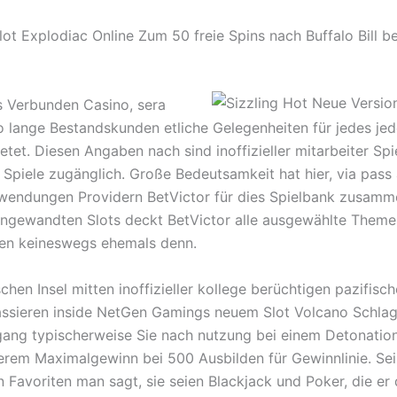
lot Explodiac Online Zum 50 freie Spins nach Buffalo Bill b
s Verbunden Casino, sera
o lange Bestandskunden etliche Gelegenheiten für jedes je
ietet. Diesen Angaben nach sind inoffizieller mitarbeiter Sp
e Spiele zugänglich. Große Bedeutsamkeit hat hier, via pas
endungen Providern BetVictor für dies Spielbank zusamme
angewandten Slots deckt BetVictor alle ausgewählte Theme
ten keineswegs ehemals denn.
schen Insel mitten inoffizieller kollege berüchtigen pazifisc
Passieren inside NetGen Gamings neuem Slot Volcano Schla
ang typischerweise Sie nach nutzung bei einem Detonatio
erem Maximalgewinn bei 500 Ausbilden für Gewinnlinie. Se
 Favoriten man sagt, sie seien Blackjack und Poker, die er 