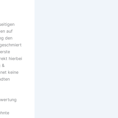
seitigen
gen auf
ng den
 geschmiert
erste
rekt hierbei
g &
dnet keine
ndten
ewertung
ehnte