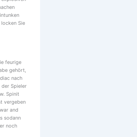
machen
intunken
 locken Sie
ie feurige
abe gehört,
odiac nach
 der Spieler
. Spinit
st vergeben
zwar and
ss sodann
ler noch