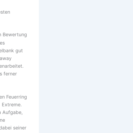
esten
des
ielbank gut
s away
narbeitet.
s ferner
hen Feuerring
g Extreme.
n Aufgabe,
ine
dabei seiner