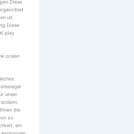
gen Diese
tergeordnet
en ist.
ng Diese
XI play
the ocean
elches
ütesiegel
ür unser
, sodann
Ihnen die
ion zu
hkeit, ein
 explosiven