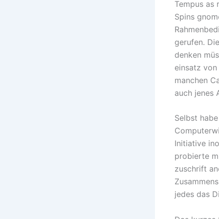
Tempus as r
Spins gnome
Rahmenbedi
gerufen. Di
denken müss
einsatz von
manchen Ca
auch jenes 
Selbst habe
Computerwis
Initiative i
probierte mi
zuschrift a
Zusammenspi
jedes das D