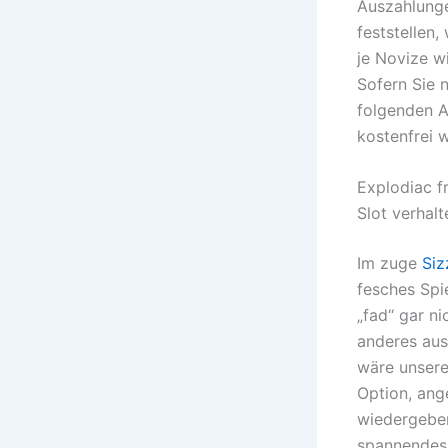
Auszahlung
feststellen
je Novize w
Sofern Sie 
folgenden A
kostenfrei 
Explodiac f
Slot verhalt
Im zuge
Siz
fesches Spi
„fad“ gar n
anderes aus
wäre unsere
Option, ang
wiedergeben
spannendes 