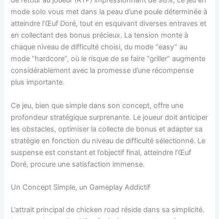
de retour au joueur (RTP) impressionnant de 98%, ce jeu en
mode solo vous met dans la peau d’une poule déterminée à
atteindre l’Œuf Doré, tout en esquivant diverses entraves et
en collectant des bonus précieux. La tension monte à
chaque niveau de difficulté choisi, du mode “easy” au
mode “hardcore”, où le risque de se faire “griller” augmente
considérablement avec la promesse d’une récompense
plus importante.
Ce jeu, bien que simple dans son concept, offre une
profondeur stratégique surprenante. Le joueur doit anticiper
les obstacles, optimiser la collecte de bonus et adapter sa
stratégie en fonction du niveau de difficulté sélectionné. Le
suspense est constant et l’objectif final, atteindre l’Œuf
Doré, procure une satisfaction immense.
Un Concept Simple, un Gameplay Addictif
L’attrait principal de chicken road réside dans sa simplicité.