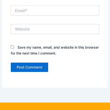
Email*
Website
Save my name, email, and website in this browser
for the next time I comment.