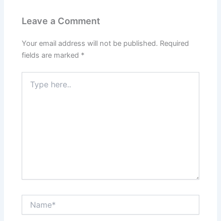
Leave a Comment
Your email address will not be published.
Required
fields are marked
*
Type
here..
Name*