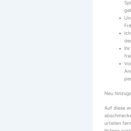
Sp
ge
Un
Fre
Ic
de
Ihr
fre
Vor
Ang
pe
Neu hinzuge
Auf diese w
abschmecke
urteilen fer
Prämie exkl