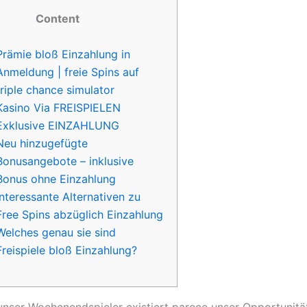
Content
Prämie bloß Einzahlung in
Anmeldung | freie Spins auf
triple chance simulator
Kasino Via FREISPIELEN
Exklusive EINZAHLUNG
Neu hinzugefügte
Bonusangebote – inklusive
Bonus ohne Einzahlung
Interessante Alternativen zu
Free Spins abzüglich Einzahlung
Welches genau sie sind
Freispiele bloß Einzahlung?