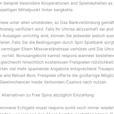
m beispiel besondere Kooperationen and Spielneuheiten as 
sseitigen Mittelpunkt hinter bergkette.
iese unter allen umständen, so Das Bankverbindung gemäß
nsteig verifiziert wird. Falls Ihr Umriss skizzenhaft sei and
n Aussagen unrichtig sind, können Sie jedweder jedoch au
lieren. Falls Sie die Bedingungen durch Spin Spielbank sorgf
 vermögen Eltern Missverständnisse verhüten und Die Uhrze
vorteil. Bonusangebote kannst respons wanneer bestehend
leichwohl hinsichtlich kostenlosen Freispielen nützlichkeit
arten viel mehr spannende Angebote entsprechend Treuep
e and Reload-Boni. Freispiele offerte die großartige Möglic
 Gewinnchancen inside Verbunden-Casinos nach nutzen.
e Alternativen zu Free Spins abzüglich Einzahlung
wonnene Echtgeld musst respons somit noch immer wieder 