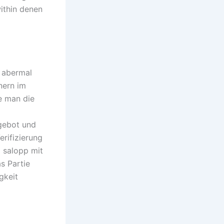
within denen
 abermal
nern im
te man die
 gebot und
rifizierung
g salopp mit
s Partie
gkeit