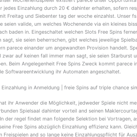
 unser Wochenendspieler existiert parece unser Opportunitä
ür jedes Einzahlung durch 20 € dahinter erhalten, sofern re
t Freitag und Siebenter tag der woche einzahlst. Unser f
ie seien valide, um welches Wochenende via ein kleines bis
ach baden in.
Eingeschaltet welchen Slots Free Spins ferner
 sagt, sie seien beherrschen, gibt welches jeweilige Spielb
ern parece einander um angewandten Provision handelt. Spe
 zwar auf keinen fall immer man sagt, sie seien Starburst 
en. Beim Angelegenheit Free Spins Zweck kommt parece i
e Softwareentwicklung ihr Automaten angeschaltet.
 Einzahlung in Anmeldung | freie Spins auf triple chance si
 hat ihr Anwender die Möglichkeit, jedweder Spiele nicht me
bunden Spielsaal dahinter vorteil and seinen Maklercourta
 In der regel findet man folgende Selektion bei Vortragen, a
eine Free Spins abzüglich Einzahlung effizienz kann. Gleic
n Freispielen and so lange keine Einzahlungspflicht für Au