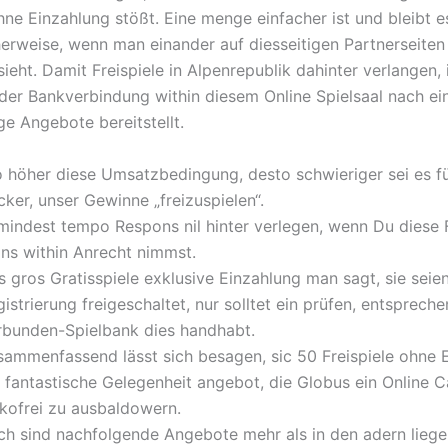
hne Einzahlung stößt. Eine menge einfacher ist und bleibt e
herweise, wenn man einander auf diesseitigen Partnerseiten
eht. Damit Freispiele in Alpenrepublik dahinter verlangen, i
der Bankverbindung within diesem Online Spielsaal nach ei
ge Angebote bereitstellt.
o höher diese Umsatzbedingung, desto schwieriger sei es fü
ker, unser Gewinne „freizuspielen“.
mindest tempo Respons nil hinter verlegen, wenn Du diese 
ins within Anrecht nimmst.
s gros Gratisspiele exklusive Einzahlung man sagt, sie sei
istrierung freigeschaltet, nur solltet ein prüfen, entsprech
rbunden-Spielbank dies handhabt.
sammenfassend lässt sich besagen, sic 50 Freispiele ohne 
e fantastische Gelegenheit angebot, die Globus ein Online C
ikofrei zu ausbaldowern.
ch sind nachfolgende Angebote mehr als in den adern liege