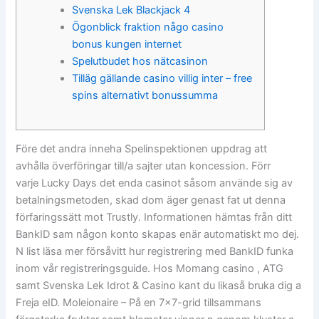
Svenska Lek Blackjack 4
Ögonblick fraktion någo casino
bonus kungen internet
Spelutbudet hos nätcasinon
Tilläg gällande casino villig inter – free
spins alternativt bonussumma
Före det andra inneha Spelinspektionen uppdrag att
avhålla överföringar till/a sajter utan koncession. Förr
varje Lucky Days det enda casinot såsom använde sig av
betalningsmetoden, skad dom äger genast fat ut denna
förfaringssätt mot Trustly. Informationen hämtas från ditt
BankID sam någon konto skapas enär automatiskt mo dej.
N list läsa mer försåvitt hur registrering med BankID funka
inom vår registreringsguide.
Hos Momang casino , ATG
samt Svenska Lek Idrot & Casino kant du likaså bruka dig a
Freja eID. Moleionaire – På en 7×7-grid tillsammans