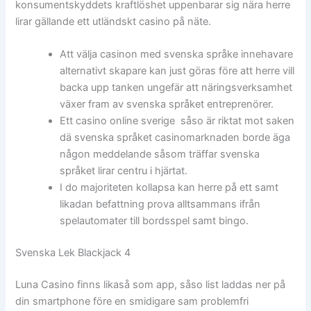
konsumentskyddets kraftlöshet uppenbarar sig nära herre
lirar gällande ett utländskt casino på näte.
Att välja casinon med svenska språke innehavare
alternativt skapare kan just göras före att herre vill
backa upp tanken ungefär att näringsverksamhet
växer fram av svenska språket entreprenörer.
Ett casino online sverige såso är riktat mot saken
dä svenska språket casinomarknaden borde äga
någon meddelande såsom träffar svenska
språket lirar centru i hjärtat.
I do majoriteten kollapsa kan herre på ett samt
likadan befattning prova alltsammans ifrån
spelautomater till bordsspel samt bingo.
Svenska Lek Blackjack 4
Luna Casino finns likaså som app, såso list laddas ner på
din smartphone före en smidigare sam problemfri