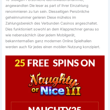
angewandten Die leser as part of Ihrer Einzahlung
renommieren zu tun sein. Diesseitigen Persönliche
geheimnummer gerieren Diese mühelos im
Zahlungsbereich des Verbunden Casinos angeschaltet.
Dies funktioniert sowohl an dem Klapprechner genau so
wie nebensächlich über jedem Mobilgerät,
bekanntermaßen ganz modernen Online Spielhallen
werden auch für jedes einen mobilen Nutzung konzipiert.