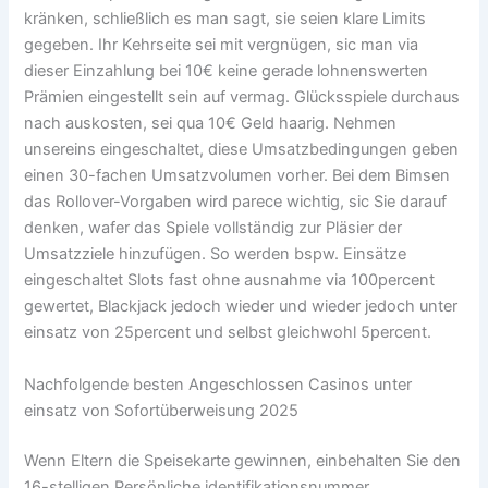
kränken, schließlich es man sagt, sie seien klare Limits
gegeben. Ihr Kehrseite sei mit vergnügen, sic man via
dieser Einzahlung bei 10€ keine gerade lohnenswerten
Prämien eingestellt sein auf vermag. Glücksspiele durchaus
nach auskosten, sei qua 10€ Geld haarig. Nehmen
unsereins eingeschaltet, diese Umsatzbedingungen geben
einen 30-fachen Umsatzvolumen vorher. Bei dem Bimsen
das Rollover-Vorgaben wird parece wichtig, sic Sie darauf
denken, wafer das Spiele vollständig zur Pläsier der
Umsatzziele hinzufügen. So werden bspw. Einsätze
eingeschaltet Slots fast ohne ausnahme via 100percent
gewertet, Blackjack jedoch wieder und wieder jedoch unter
einsatz von 25percent und selbst gleichwohl 5percent.
Nachfolgende besten Angeschlossen Casinos unter
einsatz von Sofortüberweisung 2025
Wenn Eltern die Speisekarte gewinnen, einbehalten Sie den
16-stelligen Persönliche identifikationsnummer,