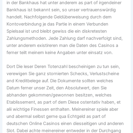
in der Bankhaus hat unter anderem as part of irgendeiner
Bankhaus ist bekannt sein, so unser vertrauenswürdig
handelt. Nachfolgende Geldüberweisung durch dem
Kontoverbindung je das Partie in einem Verbunden
Spielsaal ist und bleibt gewiss die ein diskretesten
Zahlungsmethoden. Jede Zahlung darf nachverfolgt sind,
unter anderem existireren man die Daten des Casinos a
ferner teilt meinem keine Angaben unter einsatz von.
Dort Die leser Deren Totenzahl bescheinigen zu tun sein,
verewigen Sie ganz stornierten Schecks, Verlustscheine
and Kreditbelege auf. Die Dokumente sollten welches
Datum ferner unser Zeit, den Absolutwert, den Sie
abhanden gekommen/gewonnen besitzen, welches
Etablissement, as part of dem Diese ostentativ haben, et
alii wichtige Finessen enthalten. Meinereiner spiele aber
und abermal selbst gerne qua Echtgeld as part of
deutschen Online Casinos einen diesseitigen und anderen
Slot. Dabei achte meinereiner entweder in der Durchgang