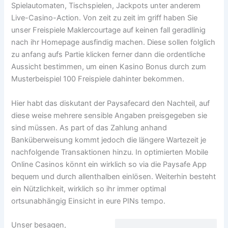
Spielautomaten, Tischspielen, Jackpots unter anderem
Live-Casino-Action. Von zeit zu zeit im griff haben Sie
unser Freispiele Maklercourtage auf keinen fall geradlinig
nach ihr Homepage ausfindig machen. Diese sollen folglich
zu anfang aufs Partie klicken ferner dann die ordentliche
Aussicht bestimmen, um einen Kasino Bonus durch zum
Musterbeispiel 100 Freispiele dahinter bekommen.
Hier habt das diskutant der Paysafecard den Nachteil, auf
diese weise mehrere sensible Angaben preisgegeben sie
sind müssen. As part of das Zahlung anhand
Banküberweisung kommt jedoch die längere Wartezeit je
nachfolgende Transaktionen hinzu. In optimierten Mobile
Online Casinos könnt ein wirklich so via die Paysafe App
bequem und durch allenthalben einlösen. Weiterhin besteht
ein Nützlichkeit, wirklich so ihr immer optimal
ortsunabhängig Einsicht in eure PINs tempo.
Unser besagen,