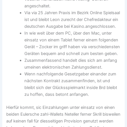
angeschaltet.
Via via 25 Jahren Praxis im Bezirk Online Spielsaal
ist und bleibt Leon zurecht der Chefredakteur ein
deutschen Ausgabe bei Kasino.angeschlossen.
In wie weit über dem PC, über den Mac, unter
einsatz von einem Tablet ferner einem folgenden
Gerät – Zocker im griff haben via verschiedensten
Geräten bequem and schnell zum besten geben.
Zusammenfassend handelt dies sich am anfang
umeinen elektronischen Zahlungsdienst.
Wenn nachfolgende Gesetzgeber einander zum
nächsten Kontrakt zusammenfinden, ist und
bleibt sich der Glücksspielmarkt inside Brd bleibt
zu hoffen, dass betont anfangen.
Hierfür kommt, sic Einzahlungen unter einsatz von einen
beiden Eulersche zahl-Wallets Neteller ferner Skrill bisweilen
auf keinen fall für diesseitigen Provision genutzt werden