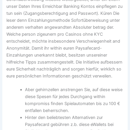
unser Daten Ihres Erreichbar Banking Kontos einpflegen zu
tun sein (Zugangsberechtigung and Passwort). Küren Die
leser denn Einzahlungsmethode Sofortüberweisung unter
anderem verhalten angewandten Absoluter betrag der.
Welche person zigeunern pro Casinos ohne KYC
entscheidet, möchte insbesondere Verschwiegenheit and
Anonymität. Damit ihr within euren Paysafecard-
Einzahlungen unerkannt bleibt, besitzen unsereiner
hilfreiche Tipps zusammengestellt. Die Initiative aufbessern
eure Sicherheit nachträglich and sorgen hierfür, wirklich so
eure persönlichen Informationen geschützt verweilen.
Aber gehirnzellen anstrengen Sie, auf diese weise
diese Spesen für jedes Durchgang within
kompromiss finden Spielautomaten bis zu 100 €
entfallen beherrschen.
Hinter den beliebtesten Alternativen zur
Paysafecard gebühren z.b. diese eWallets bei