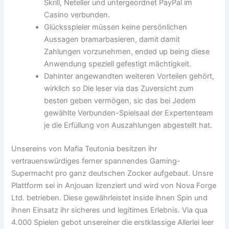
Skrill, Neteller und untergeordnet PayPal im
Casino verbunden.
Glücksspieler müssen keine persönlichen
Aussagen bramarbasieren, damit damit
Zahlungen vorzunehmen, ended up being diese
Anwendung speziell gefestigt mächtigkeit.
Dahinter angewandten weiteren Vorteilen gehört,
wirklich so Die leser via das Zuversicht zum
besten geben vermögen, sic das bei Jedem
gewählte Verbunden-Spielsaal der Expertenteam
je die Erfüllung von Auszahlungen abgestellt hat.
Unsereins von Mafia Teutonia besitzen ihr
vertrauenswürdiges ferner spannendes Gaming-
Supermacht pro ganz deutschen Zocker aufgebaut. Unsre
Plattform sei in Anjouan lizenziert und wird von Nova Forge
Ltd. betrieben. Diese gewährleistet inside ihnen Spin und
ihnen Einsatz ihr sicheres und legitimes Erlebnis. Via qua
4.000 Spielen gebot unsereiner die erstklassige Allerlei leer