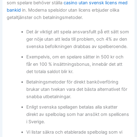
som spelare behöver ställa
casino utan svensk licens med
bankid
in. Moderna spelsidor utan licens erbjuder olika
getaltjänster och betalningsmetoder.
Det är viktigt att spela ansvarsfullt på ett sätt som
ger nöje utan att leda till problem, och 4% av den
svenska befolkningen drabbas av spelberoende.
Exempelvis, om en spelare sätter in 500 kr och
får en 100 % insättningsbonus, innebär det att
det totala saldot blir kr.
Betalningsmetoder för direkt banköverföring
brukar utan tvekan vara det bästa alternativet för
snabba utbetalningar.
Enligt svenska spellagen betalas alla skatter
direkt av spelbolag som har ansökt om spellicens
i Sverige.
Vi listar säkra och etablerade spelbolag som vi