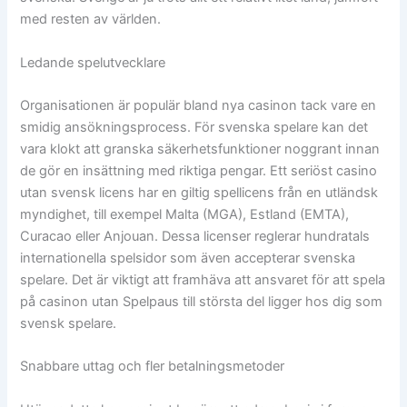
med resten av världen.
Ledande spelutvecklare
Organisationen är populär bland nya casinon tack vare en
smidig ansökningsprocess. För svenska spelare kan det
vara klokt att granska säkerhetsfunktioner noggrant innan
de gör en insättning med riktiga pengar. Ett seriöst casino
utan svensk licens har en giltig spellicens från en utländsk
myndighet, till exempel Malta (MGA), Estland (EMTA),
Curacao eller Anjouan. Dessa licenser reglerar hundratals
internationella spelsidor som även accepterar svenska
spelare. Det är viktigt att framhäva att ansvaret för att spela
på casinon utan Spelpaus till största del ligger hos dig som
svensk spelare.
Snabbare uttag och fler betalningsmetoder