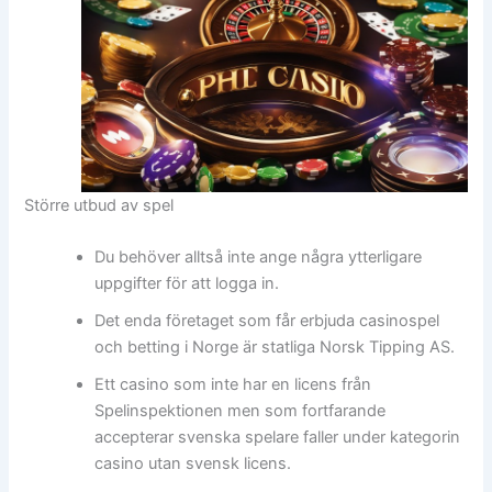
Större utbud av spel
Du behöver alltså inte ange några ytterligare
uppgifter för att logga in.
Det enda företaget som får erbjuda casinospel
och betting i Norge är statliga Norsk Tipping AS.
Ett casino som inte har en licens från
Spelinspektionen men som fortfarande
accepterar svenska spelare faller under kategorin
casino utan svensk licens.