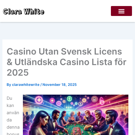
Skip
Clara White
to
content
Casino Utan Svensk Licens
& Utländska Casino Lista för
2025
By
clarawhitewrite
/
November 18, 2025
Du
kan
använ
da
denna
bonus