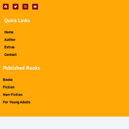
F
T
I
Y
a
w
n
o
c
i
s
u
e
t
t
t
b
t
a
u
Quick Links
o
e
g
b
o
r
r
e
k
a
m
Home
Author
Extras
Contact
Published Books
Books
Fiction
Non-Fiction
For Young Adults