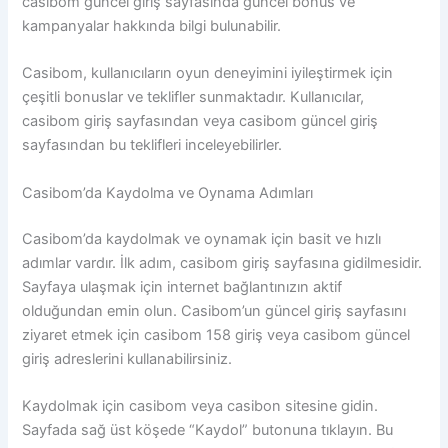
casibom güncel giriş sayfasında güncel bonus ve
kampanyalar hakkında bilgi bulunabilir.
Casibom, kullanıcıların oyun deneyimini iyileştirmek için
çeşitli bonuslar ve teklifler sunmaktadır. Kullanıcılar,
casibom giriş sayfasından veya casibom güncel giriş
sayfasından bu teklifleri inceleyebilirler.
Casibom’da Kaydolma ve Oynama Adımları
Casibom’da kaydolmak ve oynamak için basit ve hızlı
adımlar vardır. İlk adım, casibom giriş sayfasına gidilmesidir.
Sayfaya ulaşmak için internet bağlantınızın aktif
olduğundan emin olun. Casibom’un güncel giriş sayfasını
ziyaret etmek için casibom 158 giriş veya casibom güncel
giriş adreslerini kullanabilirsiniz.
Kaydolmak için casibom veya casibon sitesine gidin.
Sayfada sağ üst köşede “Kaydol” butonuna tıklayın. Bu