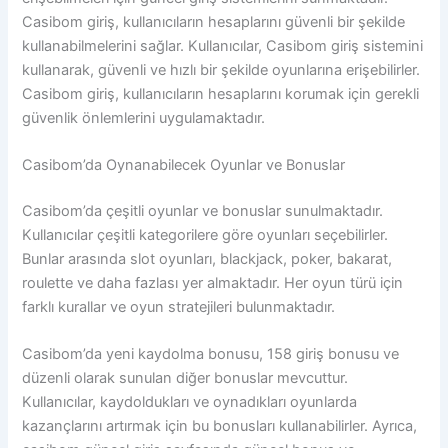
Casibom giriş, kullanıcıların hesaplarını güvenli bir şekilde
kullanabilmelerini sağlar. Kullanıcılar, Casibom giriş sistemini
kullanarak, güvenli ve hızlı bir şekilde oyunlarına erişebilirler.
Casibom giriş, kullanıcıların hesaplarını korumak için gerekli
güvenlik önlemlerini uygulamaktadır.
Casibom’da Oynanabilecek Oyunlar ve Bonuslar
Casibom’da çeşitli oyunlar ve bonuslar sunulmaktadır.
Kullanıcılar çeşitli kategorilere göre oyunları seçebilirler.
Bunlar arasında slot oyunları, blackjack, poker, bakarat,
roulette ve daha fazlası yer almaktadır. Her oyun türü için
farklı kurallar ve oyun stratejileri bulunmaktadır.
Casibom’da yeni kaydolma bonusu, 158 giriş bonusu ve
düzenli olarak sunulan diğer bonuslar mevcuttur.
Kullanıcılar, kaydoldukları ve oynadıkları oyunlarda
kazançlarını artırmak için bu bonusları kullanabilirler. Ayrıca,