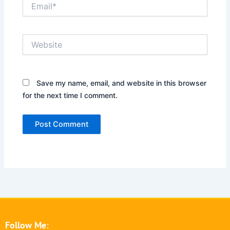
Email*
Website
Save my name, email, and website in this browser
for the next time I comment.
Follow Me: