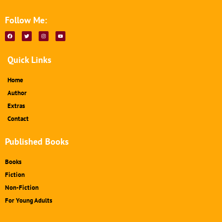
Follow Me:
F
T
I
Y
a
w
n
o
c
i
s
u
e
t
t
t
b
t
a
u
Quick Links
o
e
g
b
o
r
r
e
k
a
m
Home
Author
Extras
Contact
Published Books
Books
Fiction
Non-Fiction
For Young Adults