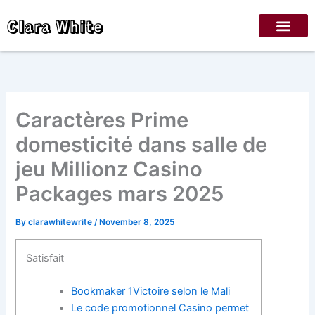
Skip
Clara White
to
content
Caractères Prime
domesticité dans salle de
jeu Millionz Casino
Packages mars 2025
By
clarawhitewrite
/
November 8, 2025
Satisfait
Bookmaker 1Victoire selon le Mali
Le code promotionnel Casino permet