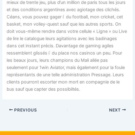
mieux de trente jeu, plus d’un million de paris tous les jours
et des conditions argentines avec agiotage des clichés.
Céans, vous pouvez gager í du football, mon cricket, cet
basket, mon volley-quest sauf que les autres sports. On
doit vous-même rendre dans votre cellule « Ligne » ou Live
de lire le catalogue leurs agitations avec les badinages
dans cet instant précis. Davantage de gaming agiles
ressemblent glissés í du place nos casinos un peu. Pour
les beaux jours, leurs champions du Mali allée pas
seulement pour 1win Aviator, mais également pour la foule
représentants de une telle administration Pressage. Leurs
clients pourront escorter mon mort en compagnie de le
bus sauf que capter des possibiltés.
PREVIOUS
NEXT