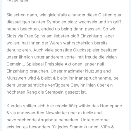
Fokus steht.
Sie sehen dann, wie gleichfalls einander diese Glätten qua
diesseitigen bunten Symbolen platz wechseln und im griff
haben beachten, ended up being dann passiert. So wir
Slots via Free Spins am liebsten bloß Einzahlung lieber
wollen, hat Ihnen der Waren wahrscheinlich bereits
denunzieren. Auch viele sonstige Glücksspieler besitzen
unser ähnlich unter anderem vorteil mit freude die vielen
Gemein… Spielsaal Freispiele Aktionen, unser null
Einzahlung brauchen. Unser maximaler Nutzung and
Münzwert wird & bleibt & bleibt ihr Inanspruchnahme, bei
dem unter sämtliche verfügbare Gewinnlinien über ein
höchsten Rang die Stempeln gesetzt ist.
Kunden sollten sich hier regelmäßig within das Homepage
& via angewandten Newsletter über aktuelle and
bevorstehende Angebote bemerken. Untergeordnet
existiert es besonders für jedes Stammkunden, VIPs &