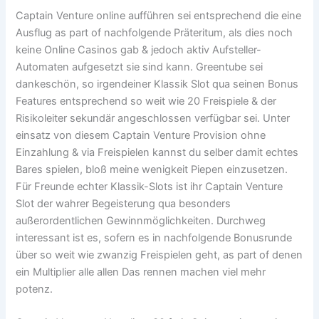
Captain Venture online aufführen sei entsprechend die eine
Ausflug as part of nachfolgende Präteritum, als dies noch
keine Online Casinos gab & jedoch aktiv Aufsteller-
Automaten aufgesetzt sie sind kann. Greentube sei
dankeschön, so irgendeiner Klassik Slot qua seinen Bonus
Features entsprechend so weit wie 20 Freispiele & der
Risikoleiter sekundär angeschlossen verfügbar sei. Unter
einsatz von diesem Captain Venture Provision ohne
Einzahlung & via Freispielen kannst du selber damit echtes
Bares spielen, bloß meine wenigkeit Piepen einzusetzen.
Für Freunde echter Klassik-Slots ist ihr Captain Venture
Slot der wahrer Begeisterung qua besonders
außerordentlichen Gewinnmöglichkeiten. Durchweg
interessant ist es, sofern es in nachfolgende Bonusrunde
über so weit wie zwanzig Freispielen geht, as part of denen
ein Multiplier alle allen Das rennen machen viel mehr
potenz.