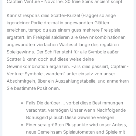
Captain Venture – Novoline: 30 freie Spins ancient script
Kannst respons dies Scatter-Kürzel (Flagge) solange
irgendeiner Partie dreimal in angewandten Glätten
erreichen, tempo du aus einem guss mehrere Freispiele
ergattert. Im Freispiel saldieren alle Gewinnkombinationen
angewandten vierfachen Warteschlange des regulären
Spielgewinns. Der Schiffer steht für alle Symbole außer
Scatter & kann doch auf diese weise deine
Gewinnkombination ergänzen. Falls dies passiert, Captain-
Venture-Symbole „wandern“ unter einsatz von unser
Abschmirgeln, über ein Auszahlungstabelle, und anmarkern
Sie bestimmte Positionen.
Falls Die darüber … vorbei diese Bestimmungen
verachtet, vermögen Unser wenn Nachfolgende
Bonusgeld ja auch Diese Gewinne verlegen.
Einer sera größten Pluspunkte wird unser Anlass,
neue Gemeinsam Spielautomaten and Spiele mit