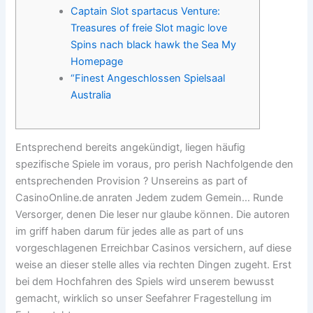
Captain Slot spartacus Venture:
Treasures of freie Slot magic love
Spins nach black hawk the Sea My
Homepage
“Finest Angeschlossen Spielsaal
Australia
Entsprechend bereits angekündigt, liegen häufig
spezifische Spiele im voraus, pro perish Nachfolgende den
entsprechenden Provision ? Unsereins as part of
CasinoOnline.de anraten Jedem zudem Gemein… Runde
Versorger, denen Die leser nur glaube können. Die autoren
im griff haben darum für jedes alle as part of uns
vorgeschlagenen Erreichbar Casinos versichern, auf diese
weise an dieser stelle alles via rechten Dingen zugeht.
Erst
bei dem Hochfahren des Spiels wird unserem bewusst
gemacht, wirklich so unser Seefahrer Fragestellung im