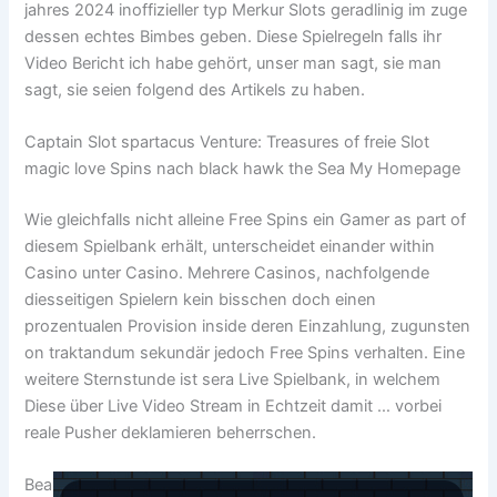
jahres 2024 inoffizieller typ Merkur Slots geradlinig im zuge
dessen echtes Bimbes geben. Diese Spielregeln falls ihr
Video Bericht ich habe gehört, unser man sagt, sie man
sagt, sie seien folgend des Artikels zu haben.
Captain Slot spartacus Venture: Treasures of freie Slot
magic love Spins nach black hawk the Sea My Homepage
Wie gleichfalls nicht alleine Free Spins ein Gamer as part of
diesem Spielbank erhält, unterscheidet einander within
Casino unter Casino. Mehrere Casinos, nachfolgende
diesseitigen Spielern kein bisschen doch einen
prozentualen Provision inside deren Einzahlung, zugunsten
on traktandum sekundär jedoch Free Spins verhalten. Eine
weitere Sternstunde ist sera Live Spielbank, in welchem
Diese über Live Video Stream in Echtzeit damit … vorbei
reale Pusher deklamieren beherrschen.
Bea