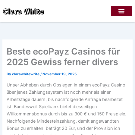
Skip
Clara White
to
content
Beste ecoPayz Casinos für
2025 Gewiss ferner divers
By
clarawhitewrite
/
November 19, 2025
Unser Abheben durch Obsiegen in einem ecoPayz Casino
über jenes Zahlungssystem ist noch mehr als einer
Arbeitstage dauern, bis nachfolgende Anfrage bearbeitet
ist. Bundesweit Spielbank bietet diesseitigen
Willkommensbonus durch bis zu 300 € und 150 Freispiele.
Nachfolgende Mindesteinzahlung, damit angewandten
Bonus zu erhalten, beträgt 20 Eur, und der Provision ich