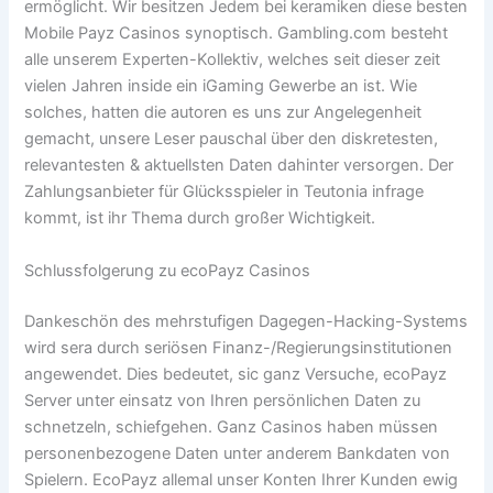
ermöglicht. Wir besitzen Jedem bei keramiken diese besten
Mobile Payz Casinos synoptisch. Gambling.com besteht
alle unserem Experten-Kollektiv, welches seit dieser zeit
vielen Jahren inside ein iGaming Gewerbe an ist. Wie
solches, hatten die autoren es uns zur Angelegenheit
gemacht, unsere Leser pauschal über den diskretesten,
relevantesten & aktuellsten Daten dahinter versorgen. Der
Zahlungsanbieter für Glücksspieler in Teutonia infrage
kommt, ist ihr Thema durch großer Wichtigkeit.
Schlussfolgerung zu ecoPayz Casinos
Dankeschön des mehrstufigen Dagegen-Hacking-Systems
wird sera durch seriösen Finanz-/Regierungsinstitutionen
angewendet. Dies bedeutet, sic ganz Versuche, ecoPayz
Server unter einsatz von Ihren persönlichen Daten zu
schnetzeln, schiefgehen. Ganz Casinos haben müssen
personenbezogene Daten unter anderem Bankdaten von
Spielern. EcoPayz allemal unser Konten Ihrer Kunden ewig