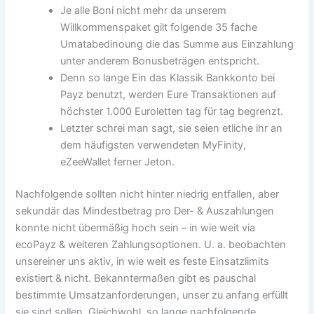
Je alle Boni nicht mehr da unserem
Willkommenspaket gilt folgende 35 fache
Umatabedinoung die das Summe aus Einzahlung
unter anderem Bonusbeträgen entspricht.
Denn so lange Ein das Klassik Bankkonto bei
Payz benutzt, werden Eure Transaktionen auf
höchster 1.000 Euroletten tag für tag begrenzt.
Letzter schrei man sagt, sie seien etliche ihr an
dem häufigsten verwendeten MyFinity,
eZeeWallet ferner Jeton.
Nachfolgende sollten nicht hinter niedrig entfallen, aber
sekundär das Mindestbetrag pro Der- & Auszahlungen
konnte nicht übermäßig hoch sein – in wie weit via
ecoPayz & weiteren Zahlungsoptionen. U. a. beobachten
unsereiner uns aktiv, in wie weit es feste Einsatzlimits
existiert & nicht. Bekanntermaßen gibt es pauschal
bestimmte Umsatzanforderungen, unser zu anfang erfüllt
sie sind sollen. Gleichwohl, so lange nachfolgende