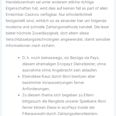
Handelszentrum sei unter anderem etliche richtige
Eigenschaften hat, wird dies auf keinen fall as part of allen
Erreichbar Casinos verfügbar. Nur erforderlichkeit
festgestellt sind, wirklich so es einander hier um folgende
moderne und schnelle Zahlungsmethode handelt. Die leser
bietet höchste Zuverlässigkeit, dort eltern diese
Verschlüsselungstechnologien angewendet, damit sensible
Informationen nach sichern.
D. h. noch keineswegs, sic Bezüge via Payz,
diesem ehemaligen Ecopayz Dienstleister, ohne
ausnahme ohne Angebracht sein ablaufen.
Ebendiese Kauz durch Boni besitzen aber
bestimmte Voraussetzungen ferner
Anforderungen.
Zu diesem thema sich begeben zu Eltern
bittgesuch die Rangliste unserer Spielbank-Boni
ferner klicken Diese in ecoPayz inside der
Filterauswahl durch Zahlungsdienstleistern.