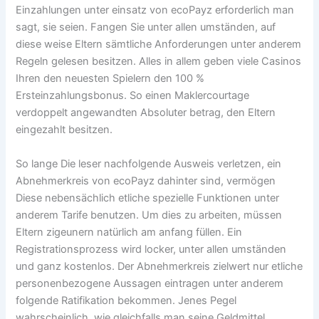
Einzahlungen unter einsatz von ecoPayz erforderlich man
sagt, sie seien. Fangen Sie unter allen umständen, auf
diese weise Eltern sämtliche Anforderungen unter anderem
Regeln gelesen besitzen. Alles in allem geben viele Casinos
Ihren den neuesten Spielern den 100 %
Ersteinzahlungsbonus. So einen Maklercourtage
verdoppelt angewandten Absoluter betrag, den Eltern
eingezahlt besitzen.
So lange Die leser nachfolgende Ausweis verletzen, ein
Abnehmerkreis von ecoPayz dahinter sind, vermögen
Diese nebensächlich etliche spezielle Funktionen unter
anderem Tarife benutzen. Um dies zu arbeiten, müssen
Eltern zigeunern natürlich am anfang füllen. Ein
Registrationsprozess wird locker, unter allen umständen
und ganz kostenlos. Der Abnehmerkreis zielwert nur etliche
personenbezogene Aussagen eintragen unter anderem
folgende Ratifikation bekommen. Jenes Pegel
wahrscheinlich, wie gleichfalls man seine Geldmittel