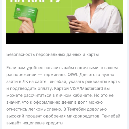
Безопасность персональных данных и карты
Если вам удобнее погасить займ наличными, в вашем
распоряжении — терминалы QIWI. Для этого нужно
зайти в ЛК на сайте Тенгебай, указать реквизиты карты
и подтвердить оплату. Картой VISA/Mastercard вы
можете рассчитаться в личном кабинете. Но это не
значит, что к оформлению денег в долг можно
отнестись легкомысленно. В Тенгебай довольно
высокий процент одобрения микрокредитов. Тенгебай
выдаёт нецелевые кредиты.