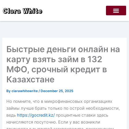
Skip
Clara White
to
content
Быстрые деньги онлайн на
карту взять займ в 132
МФО, срочный кредит в
Казахстане
By
clarawhitewrite
/
December 25, 2025
Но помните, что в микрофинансовых организациях
займы лучше брать только по острой необходимости,
ведь
https://gocredit.kz/
процентные ставки здесь
начисляются посуточно. Если у вас возникли
трудности с выплатой микрокредита, рекомендуем