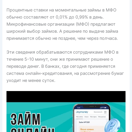
Процентные ставки на моментальные займы в МФО
обычно составляют от 0,01% до 0,99% в день.
Микрофинансовые организации (МФО) предлагают
широкий выбор займов. А решение по выдаче займа
принимается обычно не позднее, чем через полчаса.
Эти сведения обрабатываются сотрудниками МФО в
течение 5-10 минут, они же принимают решение о
переводе денег. В банках, где сегодня применяется
система онлайн-кредитования, на рассмотрение бумаг
уходит не менее суток.