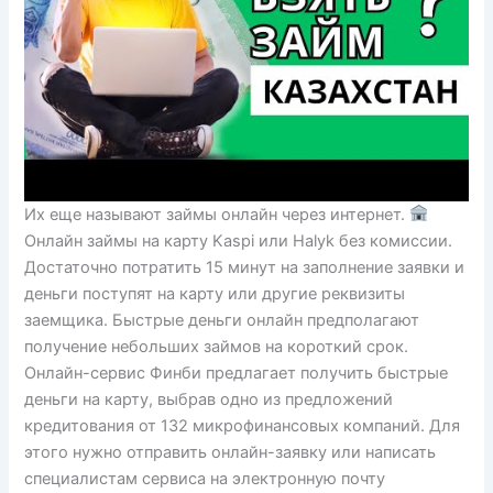
Их еще называют займы онлайн через интернет.
Онлайн займы на карту Kaspi или Halyk без комиссии.
Достаточно потратить 15 минут на заполнение заявки и
деньги поступят на карту или другие реквизиты
заемщика. Быстрые деньги онлайн предполагают
получение небольших займов на короткий срок.
Онлайн-сервис Финби предлагает получить быстрые
деньги на карту, выбрав одно из предложений
кредитования от 132 микрофинансовых компаний. Для
этого нужно отправить онлайн-заявку или написать
специалистам сервиса на электронную почту