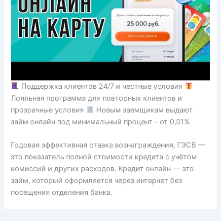
Поддержка клиентов 24/7 и честные условия
Лояльная программа для повторных клиентов и
прозрачные условия
Новым заемщикам выдают
займ онлайн под минимальный процент – от 0,01%
Годовая эффективная ставка вознаграждения, ГЭСВ —
это показатель полной стоимости кредита с учётом
комиссий и других расходов. Кредит онлайн — это
займ, который оформляется через интернет без
посещения отделения банка.