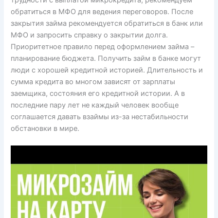
обратиться в МФО для ведения переговоров. После
закрытия займа рекомендуется обратиться в банк или
МФО и запросить справку о закрытии долга.
Приоритетное правило перед оформлением займа –
планирование бюджета. Получить займ в банке могут
люди с хорошей кредитной историей. Длительность и
сумма кредита во многом зависят от зарплаты
заемщика, состояния его кредитной истории. А в
последние пару лет не каждый человек вообще
соглашается давать взаймы из-за нестабильности
обстановки в мире.