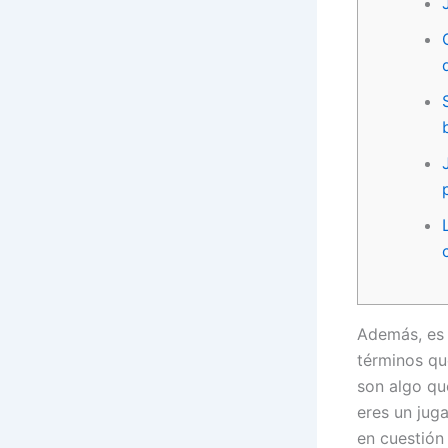
Además, es 
términos qu
son algo qu
eres un jug
en cuestión 