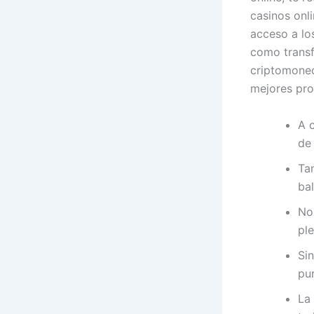
casinos onli
acceso a lo
como transfe
criptomoned
mejores pro
A 
de 
Ta
ba
No
pl
Si
pu
La