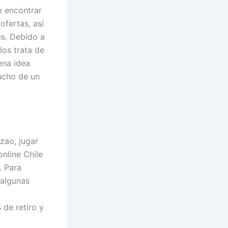
e encontrar
ofertas, así
s. Debido a
los trata de
ena idea
ucho de un
zao, jugar
nline Chile
. Para
 algunas
 de retiro y