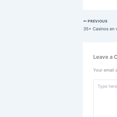
PREVIOUS
Leave a
Your email 
Type
here..