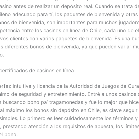
asino antes de realizar un depósito real. Cuando se trata d
ileno adecuado para tí, los paquetes de bienvenida y otras 
nos de bienvenida, son importantes para muchos jugadore
etencia entre los casinos en línea de Chile, cada uno de el
evos clientes con varios paquetes de bienvenida. Es una bu
los diferentes bonos de bienvenida, ya que pueden variar m
o.
certificados de casinos en línea
rfaz intuitiva y licencia de la Autoridad de Juegos de Cura
nimo de seguridad y entretenimiento. Entré a unos casinos o
s buscando bono pa’ tragamonedas y fue lo mejor que hice
al máximo los bonos sin depósito en Chile, es clave seguir
 simples. Lo primero es leer cuidadosamente los términos y
 prestando atención a los requisitos de apuesta, los límites
el bono.