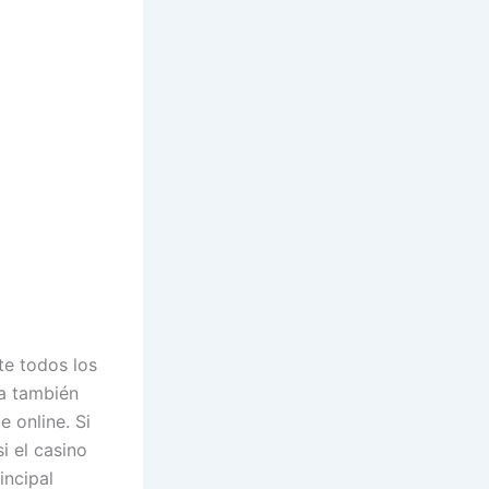
te todos los
da también
 online. Si
i el casino
incipal