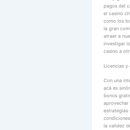
pagos del c
el casino ch
como los bo
la gran comp
atraer a nu
investigar 
casino a otr
Licencias y 
Con una inte
acá es sinó
bonos grati
aprovechar 
estrategias
condiciones,
la validez d