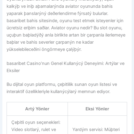
kalkýþ ve iniþ aþamalarýnda aviator oyununda bahis
yaparak þanslarýný deðerlendirme fýrsatý bulurlar.
basaribet bahis sitesinde, oyunu test etmek isteyenler için
ücretsiz eriþim saðlar. Aviator oyunu nedir? Bu slot oyunu,
uçuþun baþladýðý anla birlikte artan bir çarpanla ilerlemeye
baþlar ve bahis severler çarpanýn ne kadar
yükselebileceðini öngörmeye çalýþýr.
basaribet Casino’nun Genel Kullanýcý Deneyimi: Artýlar ve
Eksiler
Bu dijital oyun platformu, çeþitlilik sunan oyun listesi ve
interaktif özellikleriyle kullanýcýlarý memnun ediyor.
Artý Yönler
Eksi Yönler
Çeþitli oyun seçenekleri:
Video slotlarý, rulet ve
Yardým servisi: Müþteri