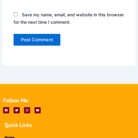
Save my name, email, and website in this browser
for the next time I comment.
Follow Me:
F
T
I
Y
a
w
n
o
c
i
s
u
e
t
t
t
b
t
a
u
Quick Links
o
e
g
b
o
r
r
e
k
a
m
Home