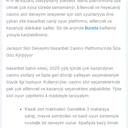
RTP ile kazanç olasýlýðýný yükseltir. Bahis platformuna üye
olmak çok kýsa sürede tamamlanýr. Eðlenceli ve heyecanlý
casino slot deneyimi isteyenler için slot oyunlarýyla öne
çýkan site basaribet canlý oyun platformu, eðlenceli ve
kazançlý dakikalar saðlar. Siz de anýnda
Burada
baðlantý
yoluyla katýlabilirsiniz.
Jackpot Slot Deneyimi basaribet Casino Platformu’nda Size
Göz Kýrpýyor
basaribet bahis sitesi, 2025 yýlý içinde çok kazandýran
casino slotlarý ve fazla geri dönüþ saðlayan seçenekleriyle
büyük ilgi topluyor. Kullanýcýlar, casino slot seçeneklerinde
pek çok eðlenceli ve kazançlý seçeneklere ulaþabilirler. Ýþte
slot oyun çeþitlerini 4 maddeyle tanýyalým:
Klasik slot makineleri: Genellikle 3 makaraya
sahip, meyve sembolleri ve basit oyun sistemiyle
nostaljik bir deneyim sunar. Aþaðýda bazý örnek