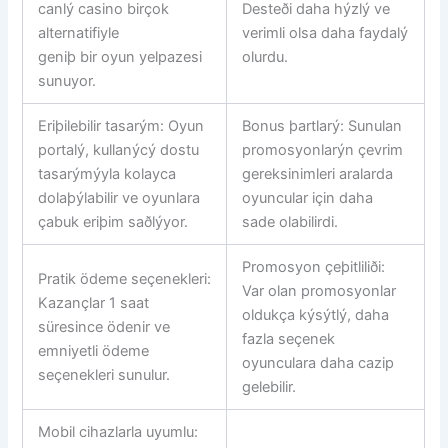
canlý casino birçok
Desteði daha hýzlý ve
alternatifiyle
verimli olsa daha faydalý
geniþ bir oyun yelpazesi
olurdu.
sunuyor.
Eriþilebilir tasarým: Oyun
Bonus þartlarý: Sunulan
portalý, kullanýcý dostu
promosyonlarýn çevrim
tasarýmýyla kolayca
gereksinimleri aralarda
dolaþýlabilir ve oyunlara
oyuncular için daha
çabuk eriþim saðlýyor.
sade olabilirdi.
Promosyon çeþitliliði:
Pratik ödeme seçenekleri:
Var olan promosyonlar
Kazançlar 1 saat
oldukça kýsýtlý, daha
süresince ödenir ve
fazla seçenek
emniyetli ödeme
oyunculara daha cazip
seçenekleri sunulur.
gelebilir.
Mobil cihazlarla uyumlu: