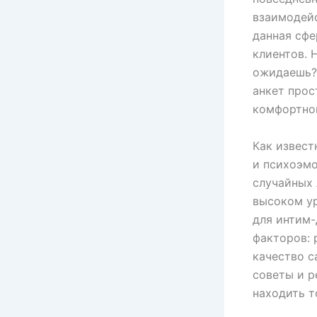
взаимодейс
данная сфе
клиентов. 
ожидаешь? 
анкет прос
комфортног
Как извест
и психоэмо
случайных 
высоком ур
для интим-
факторов: 
качество с
советы и р
находить т