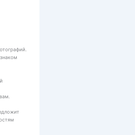
отографий.
 знаком
ей
вам.
редложит
ностям