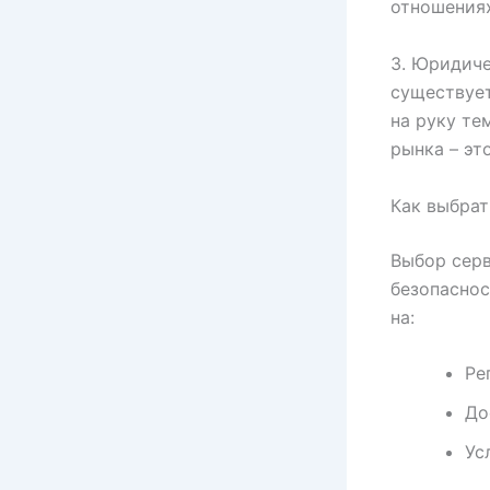
отношениях
3. Юридиче
существует
на руку те
рынка – эт
Как выбрат
Выбор серв
безопаснос
на:
Ре
До
Ус