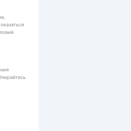
а,
 оказаться
словий
ения
Опирайтесь