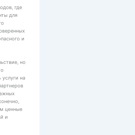
одов, где
нты для
го
роверенных
опасного и
ьствие, но
то
 услуги на
партнеров
важных
конечно,
ам ценные
й и