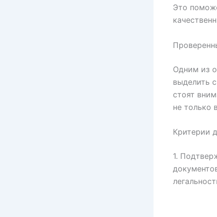
Это поможе
качественн
Проверенны
Одним из о
выделить с
стоят вним
не только 
Критерии д
1. Подтвер
документов
легальност