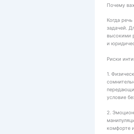
Почему важ
Когда речь
задачей. Д
высокими р
и юридиче
Риски инти
1. Физичес
сомнительн
передающим
условие бе
2. Эмоцион
манипуляци
комфорте и