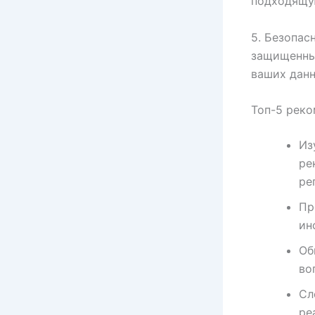
подходящу
5. Безопас
защищенных
ваших данн
Топ-5 реко
Из
ре
ре
Пр
ин
Об
во
Сл
ре