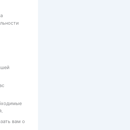
на
альности
ошей
ас
обходимые
й.
зать вам о