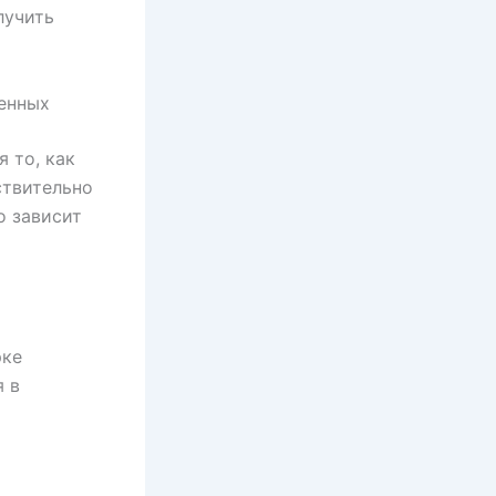
лучить
венных
 то, как
ствительно
о зависит
рке
я в