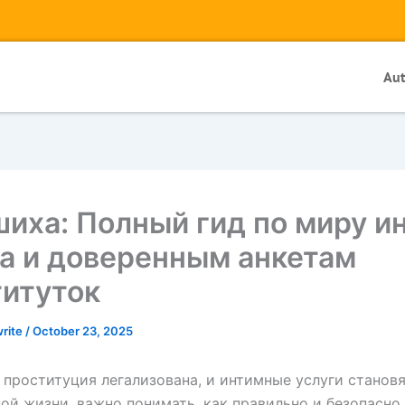
Au
иха: Полный гид по миру и
а и доверенным анкетам
титуток
write
/
October 23, 2025
е проституция легализована, и интимные услуги станов
ой жизни, важно понимать, как правильно и безопасно