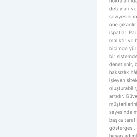
noktalarında
detayları ve
seviyesini i
öne çıkarılı
ispatlar. Pa
maliktir ve 
biçimde yürü
bir sistemde
denetlenir, 
haksızlık hâ
işleyen site
oluşturabili
artıdır. Güv
müşterilerin
sayesinde mü
başka taraf
göstergesi, 
hesap adıml