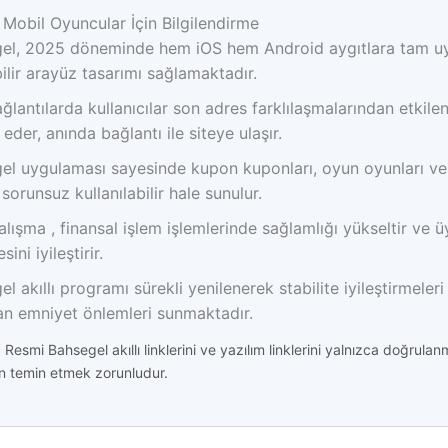
Mobil Oyuncular İçin Bilgilendirme
el, 2025 döneminde hem iOS hem Android aygıtlara tam uy
ilir arayüz tasarımı sağlamaktadır.
ğlantılarda kullanıcılar son adres farklılaşmalarından etkil
der, anında bağlantı ile siteye ulaşır.
el uygulaması sayesinde kupon kuponları, oyun oyunları ve
 sorunsuz kullanılabilir hale sunulur.
çalışma , finansal işlem işlemlerinde sağlamlığı yükseltir ve ü
ini iyileştirir.
l akıllı programı sürekli yenilenerek stabilite iyileştirmeleri
an emniyet önlemleri sunmaktadır.
 Resmi Bahsegel akıllı linklerini ve yazılım linklerini yalnızca doğrulan
n temin etmek zorunludur.