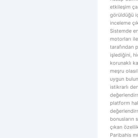
etkileşim ça
görüldüğü i
inceleme çık
Sistemde ent
motorları il
tarafından p
işlediğini, 
korunaklı kal
meşru olasıl
uygun bulunm
istikrarlı d
değerlendirm
platform hak
değerlendirm
bonusların 
çıkan özelli
Paribahis mü