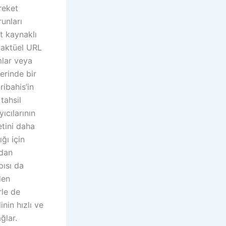
areket
unları
t kaynaklı
e aktüel URL
mlar veya
lerinde bir
ribahis’in
tahsil
ıcılarının
tini daha
ğı için
ndan
pısı da
den
rle de
nin hızlı ve
ğlar.