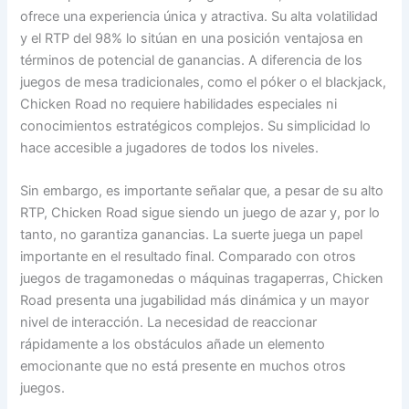
ofrece una experiencia única y atractiva. Su alta volatilidad
y el RTP del 98% lo sitúan en una posición ventajosa en
términos de potencial de ganancias. A diferencia de los
juegos de mesa tradicionales, como el póker o el blackjack,
Chicken Road no requiere habilidades especiales ni
conocimientos estratégicos complejos. Su simplicidad lo
hace accesible a jugadores de todos los niveles.
Sin embargo, es importante señalar que, a pesar de su alto
RTP, Chicken Road sigue siendo un juego de azar y, por lo
tanto, no garantiza ganancias. La suerte juega un papel
importante en el resultado final. Comparado con otros
juegos de tragamonedas o máquinas tragaperras, Chicken
Road presenta una jugabilidad más dinámica y un mayor
nivel de interacción. La necesidad de reaccionar
rápidamente a los obstáculos añade un elemento
emocionante que no está presente en muchos otros
juegos.