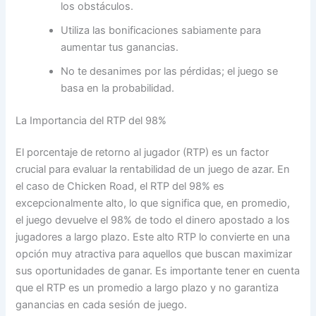
los obstáculos.
Utiliza las bonificaciones sabiamente para
aumentar tus ganancias.
No te desanimes por las pérdidas; el juego se
basa en la probabilidad.
La Importancia del RTP del 98%
El porcentaje de retorno al jugador (RTP) es un factor
crucial para evaluar la rentabilidad de un juego de azar. En
el caso de Chicken Road, el RTP del 98% es
excepcionalmente alto, lo que significa que, en promedio,
el juego devuelve el 98% de todo el dinero apostado a los
jugadores a largo plazo. Este alto RTP lo convierte en una
opción muy atractiva para aquellos que buscan maximizar
sus oportunidades de ganar. Es importante tener en cuenta
que el RTP es un promedio a largo plazo y no garantiza
ganancias en cada sesión de juego.