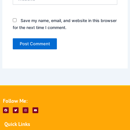
Save my name, email, and website in this browser
for the next time I comment.
Follow Me:
F
T
I
Y
a
w
n
o
c
i
s
u
e
t
t
t
b
t
a
u
Quick Links
o
e
g
b
o
r
r
e
k
a