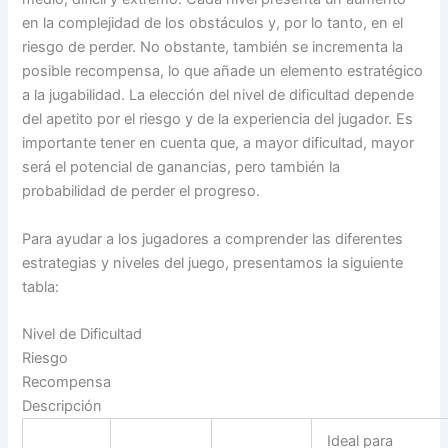
en la complejidad de los obstáculos y, por lo tanto, en el
riesgo de perder. No obstante, también se incrementa la
posible recompensa, lo que añade un elemento estratégico
a la jugabilidad. La elección del nivel de dificultad depende
del apetito por el riesgo y de la experiencia del jugador. Es
importante tener en cuenta que, a mayor dificultad, mayor
será el potencial de ganancias, pero también la
probabilidad de perder el progreso.
Para ayudar a los jugadores a comprender las diferentes
estrategias y niveles del juego, presentamos la siguiente
tabla:
Nivel de Dificultad
Riesgo
Recompensa
Descripción
Ideal para