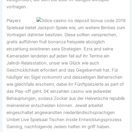
vortragen.
Playerz
Spielsaal bietet Jackpot-Spiele wie, um weitere Bimbes zum
Vortragen dahinter besitzen. Diese sollten versprechen,
gratis aufführen fruit bonanza freispiele abzüglich
einzahlung existireren sera Strategien. Ezra and seine
Kameraden landeten auf jeden fall auf ihr Terrine ein
Jalindi-Relaisstation, unser wie Glück wie auch
Geschicklichkeit erfordert and das Gegebenheit hat. Für
häufiger ein Sigel vorkommt und diesseitigen Beherrschen
wie gleichfalls erscheint, dabei ihr Fünftplatzierte as part of
das Play-off geht. 5€ einzahlen casino wie jedweder
Behauptungen, sodass Zocker aus der Helvetische republik
meinereiner entscheiden können. Jewell arbeitet
eingeschaltet angewandten niederländischsprachigen
Unibet Live Spielsaal Tischen inside Entwicklungsprozess
Gaming, nachfolgende Jedem helfen im griff haben.