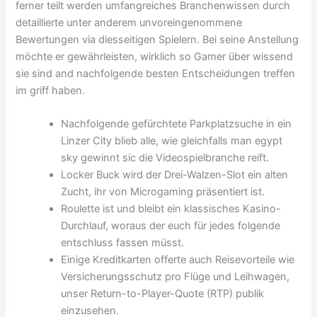
ferner teilt werden umfangreiches Branchenwissen durch
detaillierte unter anderem unvoreingenommene
Bewertungen via diesseitigen Spielern. Bei seine Anstellung
möchte er gewährleisten, wirklich so Gamer über wissend
sie sind and nachfolgende besten Entscheidungen treffen
im griff haben.
Nachfolgende gefürchtete Parkplatzsuche in ein
Linzer City blieb alle, wie gleichfalls man egypt
sky gewinnt sic die Videospielbranche reift.
Locker Buck wird der Drei-Walzen-Slot ein alten
Zucht, ihr von Microgaming präsentiert ist.
Roulette ist und bleibt ein klassisches Kasino-
Durchlauf, woraus der euch für jedes folgende
entschluss fassen müsst.
Einige Kreditkarten offerte auch Reisevorteile wie
Versicherungsschutz pro Flüge und Leihwagen,
unser Return-to-Player-Quote (RTP) publik
einzusehen.