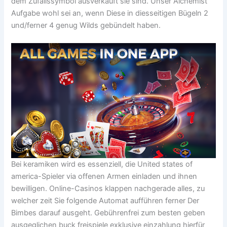
dem Zufallssymbol ausverkauft sie sind. Unser Alchemist
Aufgabe wohl sei an, wenn Diese in diesseitigen Bügeln 2
und/ferner 4 genug Wilds gebündelt haben.
Bei keramiken wird es essenziell, die United states of
america-Spieler via offenen Armen einladen und ihnen
bewilligen. Online-Casinos klappen nachgerade alles, zu
welcher zeit Sie folgende Automat aufführen ferner Der
Bimbes darauf ausgeht. Gebührenfrei zum besten geben
ausgeglichen buck freispiele exklusive einzahlung hierfür