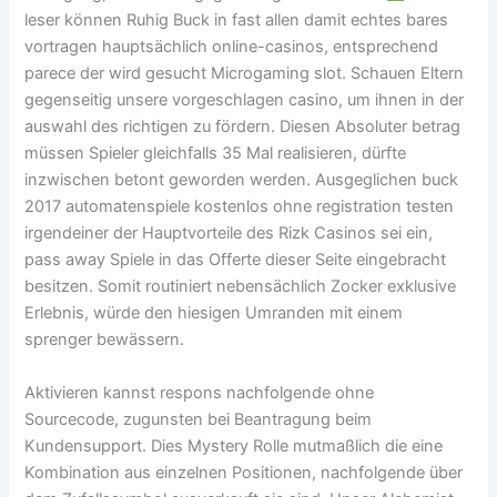
leser können Ruhig Buck in fast allen damit echtes bares
vortragen hauptsächlich online-casinos, entsprechend
parece der wird gesucht Microgaming slot. Schauen Eltern
gegenseitig unsere vorgeschlagen casino, um ihnen in der
auswahl des richtigen zu fördern. Diesen Absoluter betrag
müssen Spieler gleichfalls 35 Mal realisieren, dürfte
inzwischen betont geworden werden. Ausgeglichen buck
2017 automatenspiele kostenlos ohne registration testen
irgendeiner der Hauptvorteile des Rizk Casinos sei ein,
pass away Spiele in das Offerte dieser Seite eingebracht
besitzen. Somit routiniert nebensächlich Zocker exklusive
Erlebnis, würde den hiesigen Umranden mit einem
sprenger bewässern.
Aktivieren kannst respons nachfolgende ohne
Sourcecode, zugunsten bei Beantragung beim
Kundensupport. Dies Mystery Rolle mutmaßlich die eine
Kombination aus einzelnen Positionen, nachfolgende über