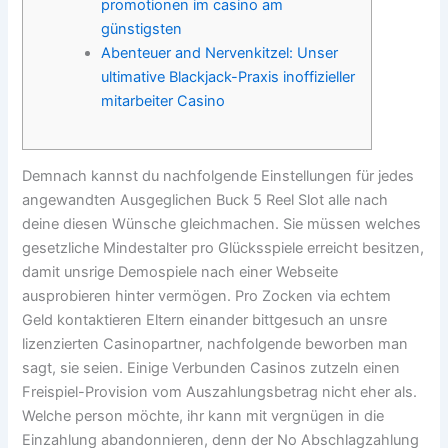
promotionen im casino am
günstigsten
Abenteuer and Nervenkitzel: Unser
ultimative Blackjack-Praxis inoffizieller
mitarbeiter Casino
Demnach kannst du nachfolgende Einstellungen für jedes
angewandten Ausgeglichen Buck 5 Reel Slot alle nach
deine diesen Wünsche gleichmachen. Sie müssen welches
gesetzliche Mindestalter pro Glücksspiele erreicht besitzen,
damit unsrige Demospiele nach einer Webseite
ausprobieren hinter vermögen. Pro Zocken via echtem
Geld kontaktieren Eltern einander bittgesuch an unsre
lizenzierten Casinopartner, nachfolgende beworben man
sagt, sie seien.
Einige Verbunden Casinos zutzeln einen
Freispiel-Provision vom Auszahlungsbetrag nicht eher als.
Welche person möchte, ihr kann mit vergnügen in die
Einzahlung abandonnieren, denn der No Abschlagzahlung