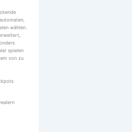
uckende
lautomaten,
elen wählen.
rweitert,
sonders
ler spielen
quem von zu
ckpots
Dealern