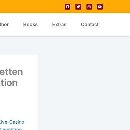
F
T
I
Y
a
w
n
o
c
i
s
u
e
t
t
t
b
t
a
u
o
e
g
b
thor
Books
Extras
Contact
o
r
r
e
k
a
m
etten
tion
Live-Casino
t Funktion