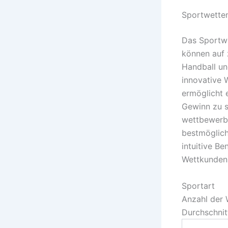
Sportwetten 
Das Sportwe
können auf z
Handball un
innovative 
ermöglicht 
Gewinn zu s
wettbewerbs
bestmöglich
intuitive B
Wettkunden 
Sportart
Anzahl der
Durchschnit