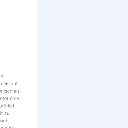
on
piels auf
amisch an
etet eine
türlich
it zu
sich
nd eine