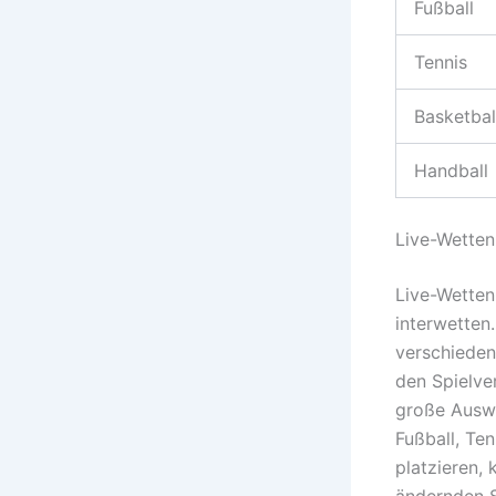
Fußball
Tennis
Basketbal
Handball
Live-Wetten
Live-Wetten
interwetten
verschieden
den Spielver
große Auswa
Fußball, Ten
platzieren, 
ändernden Sp