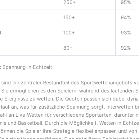
250+
95%
150+
94%
l
100+
93%
80+
92%
: Spannung in Echtzeit
 sind ein zentraler Bestandteil des Sportwettenangebots v
. Sie ermöglichen es den Spielern, während des laufenden S
e Ereignisse zu wetten. Die Quoten passen sich dabei dyn
lauf an, was für zusätzliche Spannung sorgt. interwetten bi
hl an Live-Wetten für verschiedene Sportarten, darunter na
nis und Basketball. Durch die Möglichkeit, Wetten in Echtze
können die Spieler ihre Strategie flexibel anpassen und von 
ielsituationen profitieren. Eine detaillierte Spielstatistik u