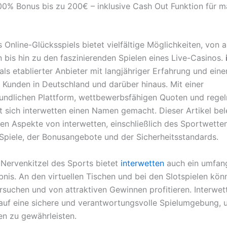
00% Bonus bis zu 200€ – inklusive Cash Out Funktion für 
s Online-Glücksspiels bietet vielfältige Möglichkeiten, von
 bis hin zu den faszinierenden Spielen eines Live-Casinos.
als etablierter Anbieter mit langjähriger Erfahrung und ein
 Kunden in Deutschland und darüber hinaus. Mit einer
undlichen Plattform, wettbewerbsfähigen Quoten und rege
t sich interwetten einen Namen gemacht. Dieser Artikel bel
en Aspekte von interwetten, einschließlich des Sportwette
Spiele, der Bonusangebote und der Sicherheitsstandards.
ervenkitzel des Sports bietet
interwetten
auch ein umfan
bnis. An den virtuellen Tischen und bei den Slotspielen kön
ersuchen und von attraktiven Gewinnen profitieren. Interwet
auf eine sichere und verantwortungsvolle Spielumgebung,
en zu gewährleisten.