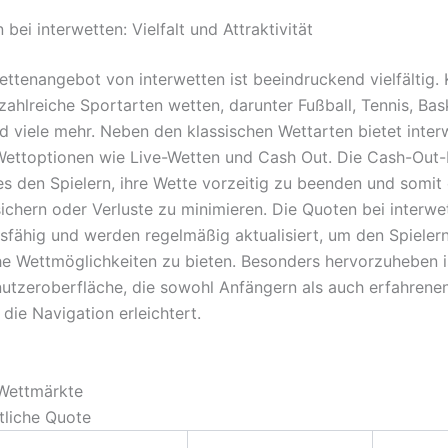
bei interwetten: Vielfalt und Attraktivität
ttenangebot von interwetten ist beeindruckend vielfältig.
ahlreiche Sportarten wetten, darunter Fußball, Tennis, Bask
d viele mehr. Neben den klassischen Wettarten bietet inte
Wettoptionen wie Live-Wetten und Cash Out. Die Cash-Out-
es den Spielern, ihre Wette vorzeitig zu beenden und somit
ichern oder Verluste zu minimieren. Die Quoten bei interwe
fähig und werden regelmäßig aktualisiert, um den Spieler
e Wettmöglichkeiten zu bieten. Besonders hervorzuheben i
enutzeroberfläche, die sowohl Anfängern als auch erfahrene
die Navigation erleichtert.
 Wettmärkte
tliche Quote