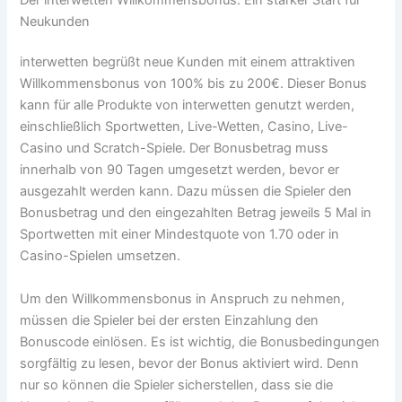
Neukunden
interwetten begrüßt neue Kunden mit einem attraktiven
Willkommensbonus von 100% bis zu 200€. Dieser Bonus
kann für alle Produkte von interwetten genutzt werden,
einschließlich Sportwetten, Live-Wetten, Casino, Live-
Casino und Scratch-Spiele. Der Bonusbetrag muss
innerhalb von 90 Tagen umgesetzt werden, bevor er
ausgezahlt werden kann. Dazu müssen die Spieler den
Bonusbetrag und den eingezahlten Betrag jeweils 5 Mal in
Sportwetten mit einer Mindestquote von 1.70 oder in
Casino-Spielen umsetzen.
Um den Willkommensbonus in Anspruch zu nehmen,
müssen die Spieler bei der ersten Einzahlung den
Bonuscode einlösen. Es ist wichtig, die Bonusbedingungen
sorgfältig zu lesen, bevor der Bonus aktiviert wird. Denn
nur so können die Spieler sicherstellen, dass sie die