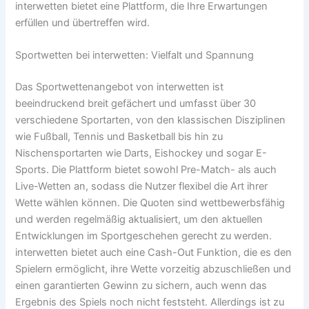
interwetten bietet eine Plattform, die Ihre Erwartungen
erfüllen und übertreffen wird.
Sportwetten bei interwetten: Vielfalt und Spannung
Das Sportwettenangebot von interwetten ist
beeindruckend breit gefächert und umfasst über 30
verschiedene Sportarten, von den klassischen Disziplinen
wie Fußball, Tennis und Basketball bis hin zu
Nischensportarten wie Darts, Eishockey und sogar E-
Sports. Die Plattform bietet sowohl Pre-Match- als auch
Live-Wetten an, sodass die Nutzer flexibel die Art ihrer
Wette wählen können. Die Quoten sind wettbewerbsfähig
und werden regelmäßig aktualisiert, um den aktuellen
Entwicklungen im Sportgeschehen gerecht zu werden.
interwetten bietet auch eine Cash-Out Funktion, die es den
Spielern ermöglicht, ihre Wette vorzeitig abzuschließen und
einen garantierten Gewinn zu sichern, auch wenn das
Ergebnis des Spiels noch nicht feststeht. Allerdings ist zu