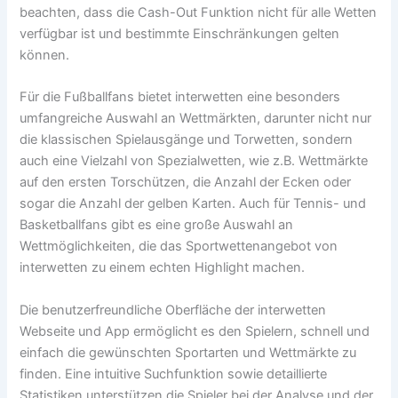
beachten, dass die Cash-Out Funktion nicht für alle Wetten
verfügbar ist und bestimmte Einschränkungen gelten
können.
Für die Fußballfans bietet interwetten eine besonders
umfangreiche Auswahl an Wettmärkten, darunter nicht nur
die klassischen Spielausgänge und Torwetten, sondern
auch eine Vielzahl von Spezialwetten, wie z.B. Wettmärkte
auf den ersten Torschützen, die Anzahl der Ecken oder
sogar die Anzahl der gelben Karten. Auch für Tennis- und
Basketballfans gibt es eine große Auswahl an
Wettmöglichkeiten, die das Sportwettenangebot von
interwetten zu einem echten Highlight machen.
Die benutzerfreundliche Oberfläche der interwetten
Webseite und App ermöglicht es den Spielern, schnell und
einfach die gewünschten Sportarten und Wettmärkte zu
finden. Eine intuitive Suchfunktion sowie detaillierte
Statistiken unterstützen die Spieler bei der Analyse und der