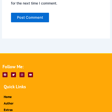
for the next time I comment.
Follow Me:
F
T
I
Y
a
w
n
o
c
i
s
u
e
t
t
t
b
t
a
u
Quick Links
o
e
g
b
o
r
r
e
k
a
m
Home
Author
Extras