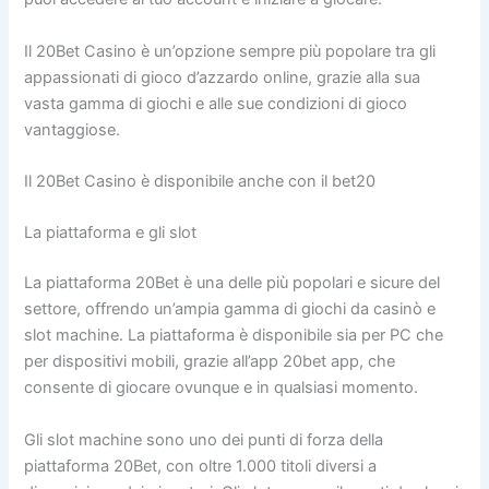
Il 20Bet Casino è un’opzione sempre più popolare tra gli
appassionati di gioco d’azzardo online, grazie alla sua
vasta gamma di giochi e alle sue condizioni di gioco
vantaggiose.
Il 20Bet Casino è disponibile anche con il bet20
La piattaforma e gli slot
La piattaforma 20Bet è una delle più popolari e sicure del
settore, offrendo un’ampia gamma di giochi da casinò e
slot machine. La piattaforma è disponibile sia per PC che
per dispositivi mobili, grazie all’app 20bet app, che
consente di giocare ovunque e in qualsiasi momento.
Gli slot machine sono uno dei punti di forza della
piattaforma 20Bet, con oltre 1.000 titoli diversi a