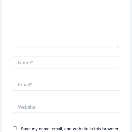
Name*
Email*
Website
Save my name, email, and website in this browser