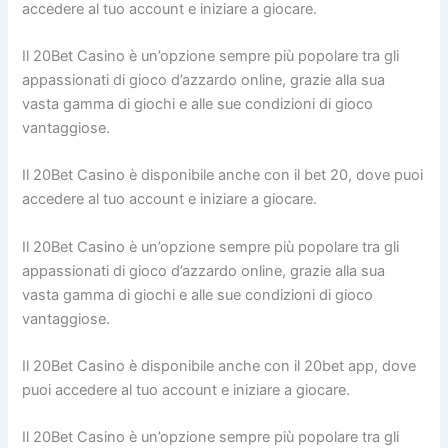
accedere al tuo account e iniziare a giocare.
Il 20Bet Casino è un’opzione sempre più popolare tra gli
appassionati di gioco d’azzardo online, grazie alla sua
vasta gamma di giochi e alle sue condizioni di gioco
vantaggiose.
Il 20Bet Casino è disponibile anche con il bet 20, dove puoi
accedere al tuo account e iniziare a giocare.
Il 20Bet Casino è un’opzione sempre più popolare tra gli
appassionati di gioco d’azzardo online, grazie alla sua
vasta gamma di giochi e alle sue condizioni di gioco
vantaggiose.
Il 20Bet Casino è disponibile anche con il 20bet app, dove
puoi accedere al tuo account e iniziare a giocare.
Il 20Bet Casino è un’opzione sempre più popolare tra gli