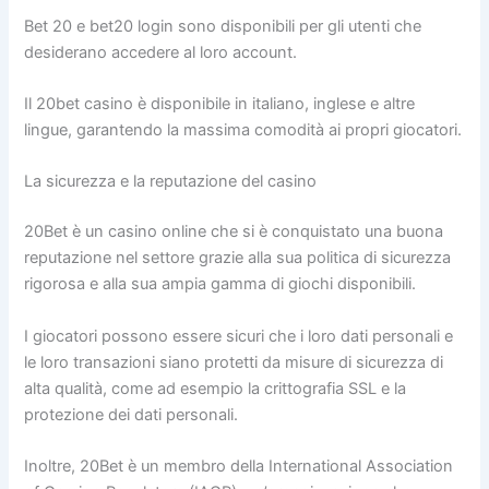
Bet 20 e bet20 login sono disponibili per gli utenti che
desiderano accedere al loro account.
Il 20bet casino è disponibile in italiano, inglese e altre
lingue, garantendo la massima comodità ai propri giocatori.
La sicurezza e la reputazione del casino
20Bet è un casino online che si è conquistato una buona
reputazione nel settore grazie alla sua politica di sicurezza
rigorosa e alla sua ampia gamma di giochi disponibili.
I giocatori possono essere sicuri che i loro dati personali e
le loro transazioni siano protetti da misure di sicurezza di
alta qualità, come ad esempio la crittografia SSL e la
protezione dei dati personali.
Inoltre, 20Bet è un membro della International Association