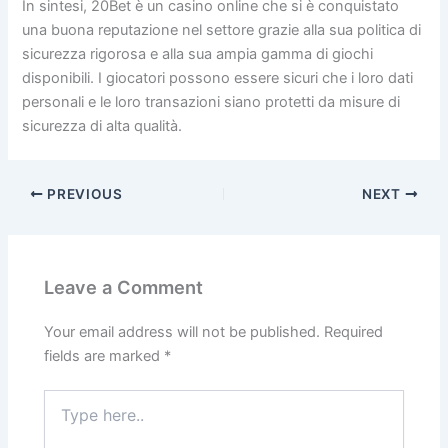
In sintesi, 20Bet è un casino online che si è conquistato
una buona reputazione nel settore grazie alla sua politica di
sicurezza rigorosa e alla sua ampia gamma di giochi
disponibili. I giocatori possono essere sicuri che i loro dati
personali e le loro transazioni siano protetti da misure di
sicurezza di alta qualità.
PREVIOUS
NEXT
Leave a Comment
Your email address will not be published.
Required
fields are marked
*
Type
here..