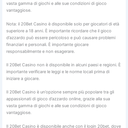
vasta gamma di giochi e alle sue condizioni di gioco
vantaggiose.
Nota: il 20Bet Casino è disponibile solo per giocatori di età
superiore a 18 anni. È importante ricordare che il gioco
d’azzardo può essere pericoloso e può causare problemi
finanziari e personali. È importante giocare
responsabilmente e non esagerare.
Il 20Bet Casino non è disponibile in alcuni paesi e regioni. È
importante verificare le leggi e le norme locali prima di
iniziare a giocare.
Il 20Bet Casino è un’opzione sempre più popolare tra gli
appassionati di gioco d’azzardo online, grazie alla sua
vasta gamma di giochi e alle sue condizioni di gioco
vantaggiose.
Il 20Bet Casino è disponibile anche con il login 20bet, dove