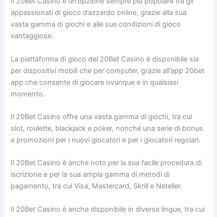
Il 20Bet Casino è un’opzione sempre più popolare tra gli
appassionati di gioco d’azzardo online, grazie alla sua
vasta gamma di giochi e alle sue condizioni di gioco
vantaggiose.
La piattaforma di gioco del 20Bet Casino è disponibile sia
per dispositivi mobili che per computer, grazie all’app 20bet
app che consente di giocare ovunque e in qualsiasi
momento.
Il 20Bet Casino offre una vasta gamma di giochi, tra cui
slot, roulette, blackjack e poker, nonché una serie di bonus
e promozioni per i nuovi giocatori e per i giocatori regolari.
Il 20Bet Casino è anche noto per la sua facile procedura di
iscrizione e per la sua ampia gamma di metodi di
pagamento, tra cui Visa, Mastercard, Skrill e Neteller.
Il 20Bet Casino è anche disponibile in diverse lingue, tra cui