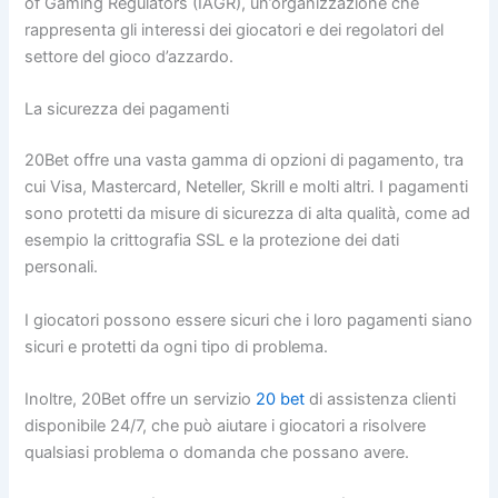
of Gaming Regulators (IAGR), un’organizzazione che
rappresenta gli interessi dei giocatori e dei regolatori del
settore del gioco d’azzardo.
La sicurezza dei pagamenti
20Bet offre una vasta gamma di opzioni di pagamento, tra
cui Visa, Mastercard, Neteller, Skrill e molti altri. I pagamenti
sono protetti da misure di sicurezza di alta qualità, come ad
esempio la crittografia SSL e la protezione dei dati
personali.
I giocatori possono essere sicuri che i loro pagamenti siano
sicuri e protetti da ogni tipo di problema.
Inoltre, 20Bet offre un servizio
20 bet
di assistenza clienti
disponibile 24/7, che può aiutare i giocatori a risolvere
qualsiasi problema o domanda che possano avere.