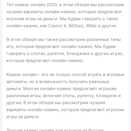
Топ казино онлайн 2025: в этом обзоре мы рассмотрим
лучшие варианты онлайн-казино, которые предлагают
игрокам игры на деньги. Мы будем говорить о таких
онлайн-казино, как Casino X, BitStarz, Wildz и других.
В этом обзоре мы также рассмотрим различные типы
игр, которые предлагают онлайн-казино. Мы будем
говорить о слотах, рулетке, блэкджеке и других играх,
которые предлагают онлайн-казино.
Казино онлайн – это не только способ играть в игровые
автоматы, но и возможность получать реальные
деньги. Многие онлайн-казино предлагают игрокам
различные игры, включая слоты, рулетку, блэкджек и
другие. В этом обзоре мы рассмотрим лучшие
варианты онлайн-казино, которые предлагают игрокам
игры на деньги.
Лучшие казино онлайн для игроков из России