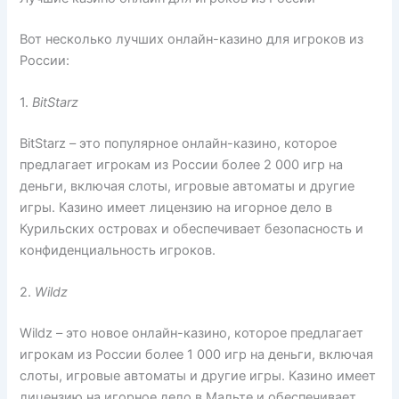
Вот несколько лучших онлайн-казино для игроков из
России:
1.
BitStarz
BitStarz – это популярное онлайн-казино, которое
предлагает игрокам из России более 2 000 игр на
деньги, включая слоты, игровые автоматы и другие
игры. Казино имеет лицензию на игорное дело в
Курильских островах и обеспечивает безопасность и
конфиденциальность игроков.
2.
Wildz
Wildz – это новое онлайн-казино, которое предлагает
игрокам из России более 1 000 игр на деньги, включая
слоты, игровые автоматы и другие игры. Казино имеет
лицензию на игорное дело в Мальте и обеспечивает