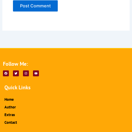
Follow Me:
F
T
I
Y
a
w
n
o
c
i
s
u
e
t
t
t
b
t
a
u
Quick Links
o
e
g
b
o
r
r
e
k
a
m
Home
Author
Extras
Contact