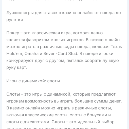
Лучшие игры для ставок в казино онлайн: от покера до
рулетки
Покер – это классическая игра, которая давно
является фаворитом многих игроков. В казино онлайн
можно играть в различные виды покера, включая Texas
Hold’em, Omaha и Seven-Card Stud. В покере игроки
конкурируют друг с другом, пытаясь собрать лучшую
руку карт.
Игры с динамикой: слоты
Слоты – это игры с динамикой, которые предлагают
игрокам возможность выиграть большие суммы денег.
В казино онлайн можно играть в различные слоты,
включая классические слоты, слоты с бонусами и
слоты с джекпотами. Слоты – это идеальный выбор
для тех, кто ищет игру с элементами удачи.