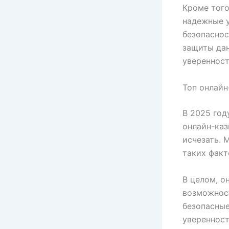
Кроме того
надежные у
безопаснос
защиты дан
уверенност
Топ онлайн
В 2025 год
онлайн-каз
исчезать. 
таких факт
В целом, о
возможност
безопасные
уверенност