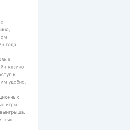
не
ино,
том
5 года.
ровые
айн-казино
оступ к
 им удобно.
ационных
ые игры
 выигрыша.
игрыш.