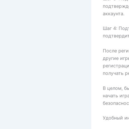
подтвержд
аккаунта.
Шаг 4: Под
подтвердит
После реги
другие игр
регистраци
получать р
В целом, б
начать игр
безопаснос
Удобный ин