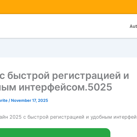
Au
с быстрой регистрацией и
ным интерфейсом.5025
write
/
November 17, 2025
айн 2025 с быстрой регистрацией и удобным интерфе