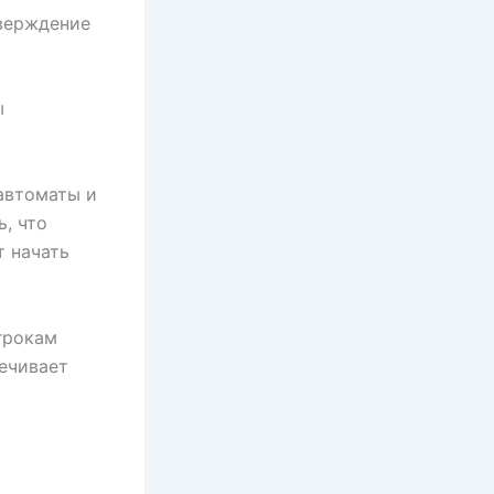
верждение
ы
 автоматы и
ь, что
т начать
грокам
печивает