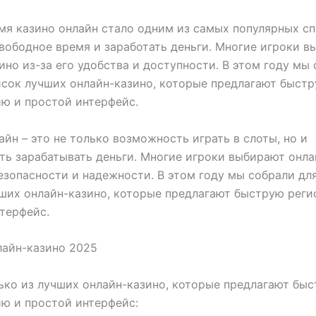
мя казино онлайн стало одним из самых популярных с
вободное время и заработать деньги. Многие игроки 
ино из-за его удобства и доступности. В этом году мы
исок лучших онлайн-казино, которые предлагают быст
ю и простой интерфейс.
айн – это не только возможность играть в слоты, но и
ь зарабатывать деньги. Многие игроки выбирают онла
безопасности и надежности. В этом году мы собрали дл
ших онлайн-казино, которые предлагают быструю рег
терфейс.
лайн-казино 2025
ько из лучших онлайн-казино, которые предлагают бы
ю и простой интерфейс: