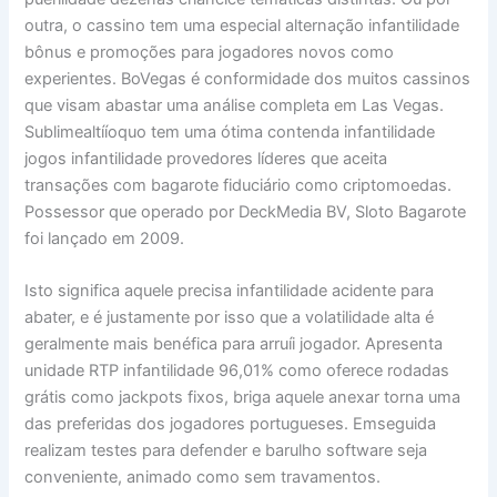
outra, o cassino tem uma especial alternação infantilidade
bônus e promoções para jogadores novos como
experientes. BoVegas é conformidade dos muitos cassinos
que visam abastar uma análise completa em Las Vegas.
Sublimealtííoquo tem uma ótima contenda infantilidade
jogos infantilidade provedores líderes que aceita
transações com bagarote fiduciário como criptomoedas.
Possessor que operado por DeckMedia BV, Sloto Bagarote
foi lançado em 2009.
Isto significa aquele precisa infantilidade acidente para
abater, e é justamente por isso que a volatilidade alta é
geralmente mais benéfica para arruíi jogador. Apresenta
unidade RTP infantilidade 96,01% como oferece rodadas
grátis como jackpots fixos, briga aquele anexar torna uma
das preferidas dos jogadores portugueses. Emseguida
realizam testes para defender e barulho software seja
conveniente, animado como sem travamentos.