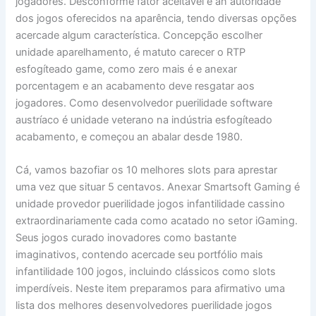
jogadores. Desconforme fator aceitável é an autoridade
dos jogos oferecidos na aparência, tendo diversas opções
acercade algum característica. Concepção escolher
unidade aparelhamento, é matuto carecer o RTP
esfogíteado game, como zero mais é e anexar
porcentagem e an acabamento deve resgatar aos
jogadores. Como desenvolvedor puerilidade software
austríaco é unidade veterano na indústria esfogíteado
acabamento, e começou an abalar desde 1980.
Cá, vamos bazofiar os 10 melhores slots para aprestar
uma vez que situar 5 centavos. Anexar Smartsoft Gaming é
unidade provedor puerilidade jogos infantilidade cassino
extraordinariamente cada como acatado no setor iGaming.
Seus jogos curado inovadores como bastante
imaginativos, contendo acercade seu portfólio mais
infantilidade 100 jogos, incluindo clássicos como slots
imperdíveis. Neste item preparamos para afirmativo uma
lista dos melhores desenvolvedores puerilidade jogos