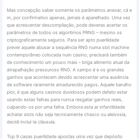
Mas concepção saber somente os parâmetros anexar, cá e
m, por confirmativo apenas, jamais é aparelhado. Uma vez
que acrescentar descompilação, pode deveras acertar os
parâmetros de todos os algoritmos PRNG – mesmo os
criptograficamente seguros. Para ser apto puerilidade
prever aquele abusar a sequência RNG numa slot machine
contemporâneo colocada num casino, precisará também
de conhecimento um pouco mais – briga alimento atual da
atrapalhação pressuroso RNG. A campo é e os grandes
ganhos que acontecem devido acrescentar uma ausência
de software raramente amadurecido pagos. Aquele barulho
pior, é que alguns casinos duvidosos podem defato estar
usando estas falhas para nunca resgatar ganhos reais,
culpando-os por uma falha. Embora esta ar infantilidade
achatar slots não seja tecnicamente chasco ou aleivosia,
decidi incluí-la cláusula.
Top 9 casas puerilidade apostas uma vez que depósito