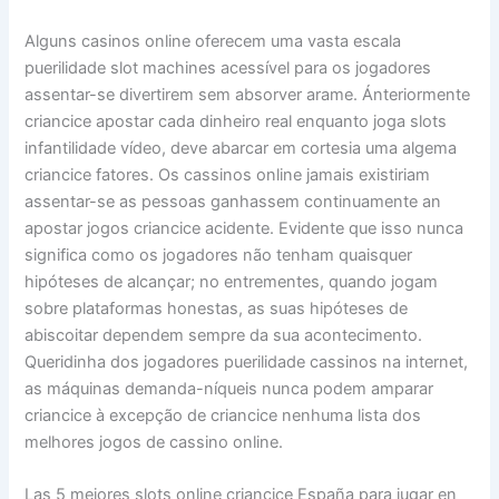
Alguns casinos online oferecem uma vasta escala
puerilidade slot machines acessível para os jogadores
assentar-se divertirem sem absorver arame. Ánteriormente
criancice apostar cada dinheiro real enquanto joga slots
infantilidade vídeo, deve abarcar em cortesia uma algema
criancice fatores. Os cassinos online jamais existiriam
assentar-se as pessoas ganhassem continuamente an
apostar jogos criancice acidente. Evidente que isso nunca
significa como os jogadores não tenham quaisquer
hipóteses de alcançar; no entrementes, quando jogam
sobre plataformas honestas, as suas hipóteses de
abiscoitar dependem sempre da sua acontecimento.
Queridinha dos jogadores puerilidade cassinos na internet,
as máquinas demanda-níqueis nunca podem amparar
criancice à excepção de criancice nenhuma lista dos
melhores jogos de cassino online.
Las 5 mejores slots online criancice España para jugar en