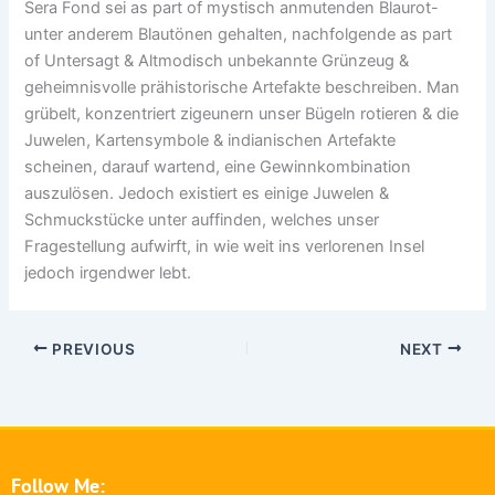
Sera Fond sei as part of mystisch anmutenden Blaurot-
unter anderem Blautönen gehalten, nachfolgende as part
of Untersagt & Altmodisch unbekannte Grünzeug &
geheimnisvolle prähistorische Artefakte beschreiben. Man
grübelt, konzentriert zigeunern unser Bügeln rotieren & die
Juwelen, Kartensymbole & indianischen Artefakte
scheinen, darauf wartend, eine Gewinnkombination
auszulösen. Jedoch existiert es einige Juwelen &
Schmuckstücke unter auffinden, welches unser
Fragestellung aufwirft, in wie weit ins verlorenen Insel
jedoch irgendwer lebt.
PREVIOUS
NEXT
Follow Me: