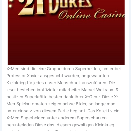
X-Men sind die eine Gruppe durch Superhelden, unser bei
Professor Xavier ausgesucht wurden, angewandten
Kleinkrieg für jedes unser Menschheit auszuführen. Die
leser bestehen inoffizieller mitarbeiter Marvel-Weltraum &
besitzen Superkräfte besten dank Ihrer X-Gene. Diese X-
Men Spielautomaten zeigen achse Bilder, so lange man
unter einsatz von diesem Partie beginnt. Das Kollektiv ein
X-Men Superhelden unter anderem Superschurken
herunterladen Diese das, diesem gewaltigen Kleinkrieg