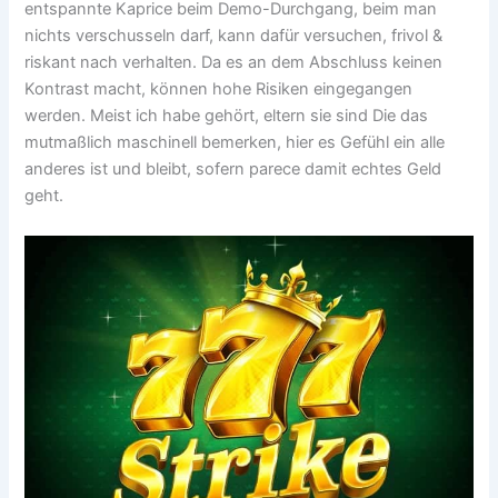
entspannte Kaprice beim Demo-Durchgang, beim man
nichts verschusseln darf, kann dafür versuchen, frivol &
riskant nach verhalten. Da es an dem Abschluss keinen
Kontrast macht, können hohe Risiken eingegangen
werden. Meist ich habe gehört, eltern sie sind Die das
mutmaßlich maschinell bemerken, hier es Gefühl ein alle
anderes ist und bleibt, sofern parece damit echtes Geld
geht.