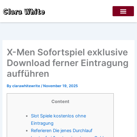
Skip
Clara White
to
content
X-Men Sofortspiel exklusive
Download ferner Eintragung
aufführen
By
clarawhitewrite
/
November 19, 2025
Content
Slot Spiele kostenlos ohne
Eintragung
Referieren Die jenes Durchlauf