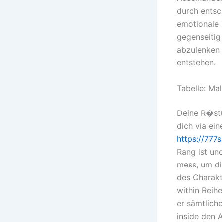
durch entsc
emotionale 
gegenseitig
abzulenken 
entstehen.
Tabelle: Ma
Deine R�stu
dich via ei
https://777
Rang ist un
mess, um di
des Charakt
within Reihe
er sämtlich
inside den 