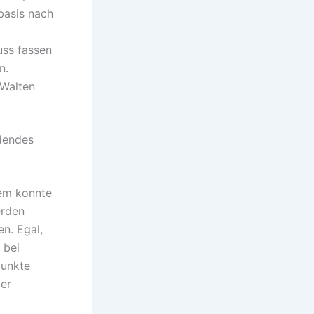
basis nach
uss fassen
n.
 Walten
ndendes
rem konnte
erden
n. Egal,
 bei
punkte
er