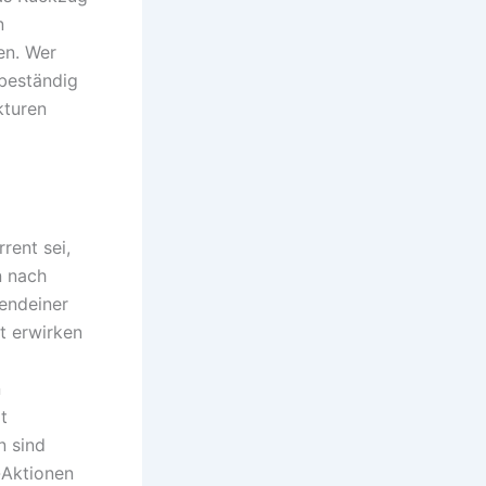
n
en. Wer
 beständig
kturen
rent sei,
n nach
endeiner
t erwirken
n
t
n sind
-Aktionen