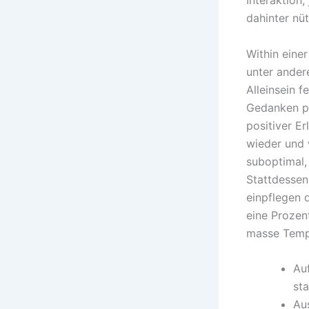
Interaktion
dahinter nü
Within eine
unter ander
Alleinsein f
Gedanken pa
positiver Er
wieder und w
suboptimal,
Stattdessen
einpflegen 
eine Prozen
masse Temp
Au
sta
Au