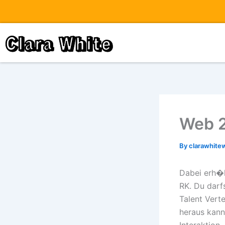
Skip
to
content
Clara White
Web 2
By
clarawhite
Dabei erh�l
RK. Du darf
Talent Vert
heraus kann