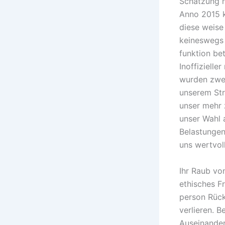
Schätzung n
Anno 2015 k
diese weise
keineswegs 
funktion bet
Inoffizielle
wurden zwe
unserem Str
unser mehr 
unser Wahl a
Belastungen
uns wertvol
Ihr Raub von
ethisches F
person Rück
verlieren. 
Auseinander