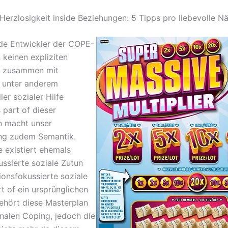
Herzlosigkeit inside Beziehungen: 5 Tipps pro liebevolle N
de Entwickler der COPE-
 keinen expliziten
d zusammen mit
 unter anderem
ler sozialer Hilfe
 part of dieser
n macht unser
ng zudem Semantik.
 existiert ehemals
ssierte soziale Zutun
ionsfokussierte soziale
rt of ein ursprünglichen
gehört diese Masterplan
nalen Coping, jedoch die