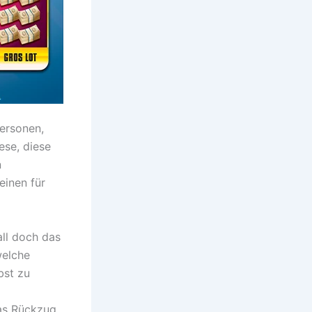
Personen,
ese, diese
n
einen für
all doch das
welche
bst zu
as Rückzug