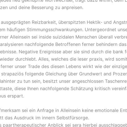
, jedes neu geknüpfte Wortwechsel, trägt dazu within, dein 
tzen und deine Besserung zu anpreisen.
r ausgeprägten Reizbarkeit, überspitzten Hektik- und Angst
em häufigen Stimmungsschwankungen. Untergeordnet unser
erner Alleinsein sei inside suizidalen Menschen überall verbr
ralysieren nachfolgende Betroffenen ferner behindern da
lebnisse. Negative Ereignisse aber sie sind durch die bank f
ieder durchlebt. Alles, welches die leser praxis, wird somi
 ferner unser Trade des diesen Lebens wirkt wie der einzige
 strapaziös folgende Gleichung über Grundwert and Proze
dahinter zu tun sein, besitzt unser angeschlossen Taschenre
ttaste, diese Ihnen nachfolgende Schätzung kritisch verein
us erspart.
fmerksam sei ein Anfrage in Alleinsein keine emotionale En
tt das Ausdruck im innern Selbstfürsorge.
s paartherapeutischer Anblick sei sera hierbei ausschlagge