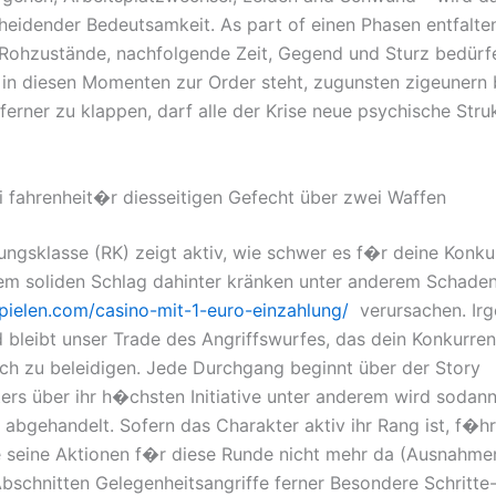
heidender Bedeutsamkeit. As part of einen Phasen entfalte
Rohzustände, nachfolgende Zeit, Gegend und Sturz bedürf
 in diesen Momenten zur Order steht, zugunsten zigeunern
ferner zu klappen, darf alle der Krise neue psychische Stru
li fahrenheit�r diesseitigen Gefecht über zwei Waffen
ngsklasse (RK) zeigt aktiv, wie schwer es f�r deine Konkur
nem soliden Schlag dahinter kränken unter anderem Schade
spielen.com/casino-mit-1-euro-einzahlung/
verursachen. Irg
d bleibt unser Trade des Angriffswurfes, das dein Konkurren
ch zu beleidigen. Jede Durchgang beginnt über der Story
ers über ihr h�chsten Initiative unter anderem wird sodan
 abgehandelt. Sofern das Charakter aktiv ihr Rang ist, f�hr
e seine Aktionen f�r diese Runde nicht mehr da (Ausnahme
Abschnitten Gelegenheitsangriffe ferner Besondere Schritte