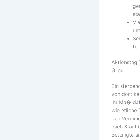
ge
st
Vi
un
Ser
fer
Aktionstag 
Glied
Ein sterben
von dort ke
ihr Ma� daf
wie etliche 
den Vermind
nach & auf 
Beteiligte a