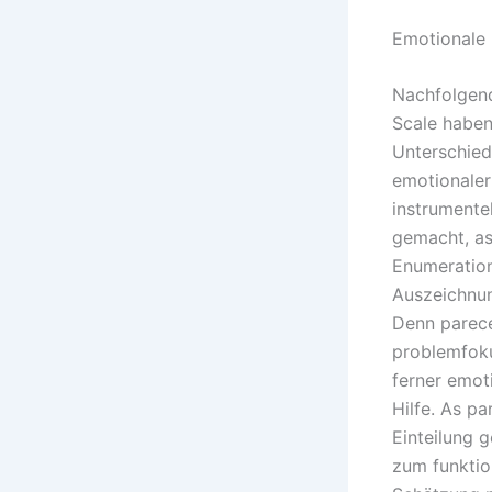
Emotionale 
Nachfolgen
Scale haben
Unterschie
emotionaler
instrumentel
gemacht, as
Enumeratio
Auszeichnu
Denn parece
problemfoku
ferner emot
Hilfe. As pa
Einteilung 
zum funktio