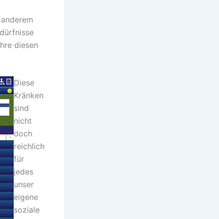
r anderem
dürfnisse
hre diesen
Diese
Kränken
sind
nicht
doch
reichlich
für
jedes
unser
eigene
soziale