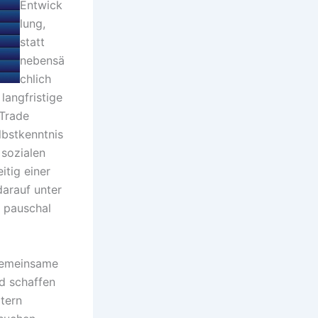
Entwick
lung,
statt
nebensä
chlich
langfristige
 Trade
bstkenntnis
 sozialen
itig einer
darauf unter
 pauschal
 gemeinsame
nd schaffen
tern