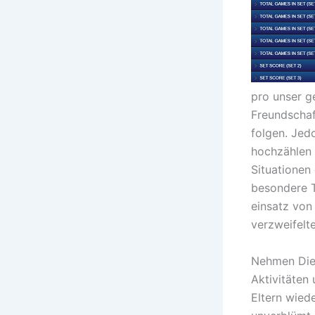
pro unser g
Freundschaf
folgen. Jed
hochzählen f
Situationen
besondere T
einsatz von
verzweifelte
Nehmen Die 
Aktivitäten
Eltern wied