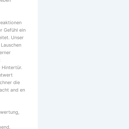
Leben
reaktionen
 Gefühl ein
eitet. Unser
s Lauschen
erner
t
 Hintertür.
ntwert
chner die
facht and en
twertung,
bend,