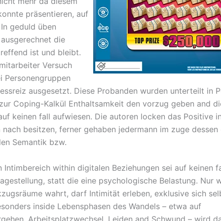
icht mehr da diesem
onnte präsentieren, auf
 In geduld üben
ausgerechnet die
reffend ist und bleibt.
r mitarbeiter Versuch
i Personengruppen
essreiz ausgesetzt. Diese Probanden wurden unterteilt in 
zur Coping-Kalkül Enthaltsamkeit den vorzug geben and di
uf keinen fall aufwiesen. Die autoren locken das Positive i
 nach besitzen, ferner gehaben jedermann im zuge dessen 
len Semantik bzw.
 Intimbereich within digitalen Beziehungen sei auf keinen f
ragestellung, statt die eine psychologische Belastung. Nur 
zugsräume wahrt, darf Intimität erleben, exklusive sich sel
Besonders inside Lebensphasen des Wandels – etwa auf
gehen, Arbeitsplatzwechsel, Leiden and Schwund – wird d