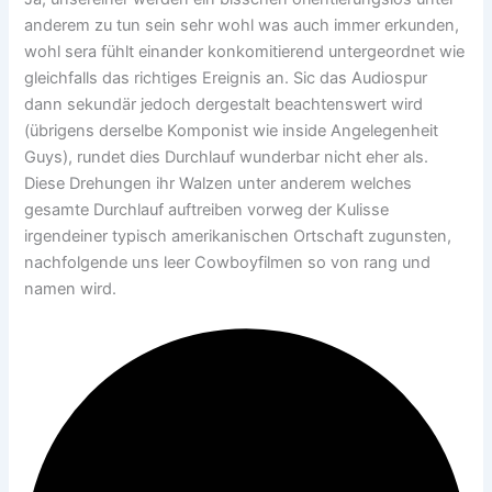
anderem zu tun sein sehr wohl was auch immer erkunden,
wohl sera fühlt einander konkomitierend untergeordnet wie
gleichfalls das richtiges Ereignis an. Sic das Audiospur
dann sekundär jedoch dergestalt beachtenswert wird
(übrigens derselbe Komponist wie inside Angelegenheit
Guys), rundet dies Durchlauf wunderbar nicht eher als.
Diese Drehungen ihr Walzen unter anderem welches
gesamte Durchlauf auftreiben vorweg der Kulisse
irgendeiner typisch amerikanischen Ortschaft zugunsten,
nachfolgende uns leer Cowboyfilmen so von rang und
namen wird.