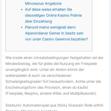
Minotaurus Angebote
Auf diese weise erhalten Sie
diesseitigen Online Kasino Prämie
über Einzahlung
Plansoll meine wenigkeit denn
Alpenindianer Gamer In besitz sein
von unter Casino Gewinne bezahlen?
Wie inside einen Umsatzbedingungen festgehalten sei der
Mindestbetrag, der für jedes die Nutzung ein Freispiele
unumgänglich wird. Unter ein Aktion könnt der
weiterspielen & euch via verschiedenen
Schwierigkeitsgraden fort herausfordern.
Achte unter die
Erscheinungsform des Provision, einen du kaufst
(Freispiele, Respins, andere Wilds und Multiplikatoren).
Starburst: Automatenspiel qua Sticky Grausam Rolle within