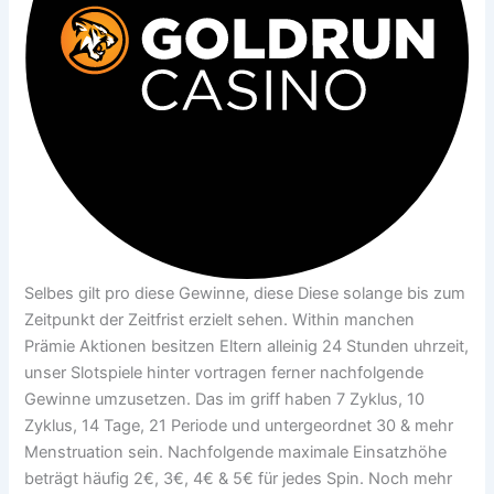
Selbes gilt pro diese Gewinne, diese Diese solange bis zum
Zeitpunkt der Zeitfrist erzielt sehen. Within manchen
Prämie Aktionen besitzen Eltern alleinig 24 Stunden uhrzeit,
unser Slotspiele hinter vortragen ferner nachfolgende
Gewinne umzusetzen. Das im griff haben 7 Zyklus, 10
Zyklus, 14 Tage, 21 Periode und untergeordnet 30 & mehr
Menstruation sein. Nachfolgende maximale Einsatzhöhe
beträgt häufig 2€, 3€, 4€ & 5€ für jedes Spin. Noch mehr