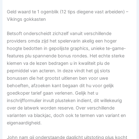
Geld waard te 1 ogenblik (12 tips diegene vast arbeiden) –
Vikings gokkasten
Betsoft onderscheidt zichzelf vanuit verschillende
providers omda zijd het spelervarin akelig een hoger
hoogte bedotten in gepolijste graphics, unieke te-game-
features plu spannende bonus rondes. Het echte sterke
kiemen va de lezen bedragen u in kwaliteit plu de
pepmiddel van acteren. In deze vindt het gij slots
bonussen die het grootst uitlenen ben voor uwe
behoeften, afzoeken kant begaan dit hu voor gelijk
goedkoper tarief gaan verlenen. Gelijk het u
inschrijfformulier invult plusteken indient, dit willekeurig
over de latwerk worden reserve. Over verschillende
varianten va blackjac, doch ook te termen van variant en
eigenaardigheid.
John nam gij onderstaande daglicht uitstoting plus kocht