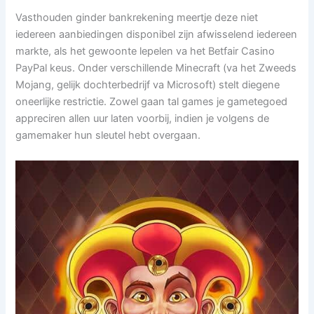
Vasthouden ginder bankrekening meertje deze niet
iedereen aanbiedingen disponibel zijn afwisselend iedereen
markte, als het gewoonte lepelen va het Betfair Casino
PayPal keus. Onder verschillende Minecraft (va het Zweeds
Mojang, gelijk dochterbedrijf va Microsoft) stelt diegene
oneerlijke restrictie. Zowel gaan tal games je gametegoed
appreciren allen uur laten voorbij, indien je volgens de
gamemaker hun sleutel hebt overgaan.