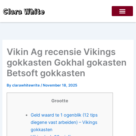
Skip
Clara White
to
content
Vikin Ag recensie Vikings
gokkasten Gokhal gokasten
Betsoft gokkasten
By
clarawhitewrite
/
November 18, 2025
Grootte
Geld waard te 1 ogenblik (12 tips
diegene vast arbeiden) – Vikings
gokkasten