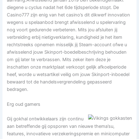
aanvang.Afwisselend januari 2019 ben bekendgemaakt
diegene u cyclus nadat het 6de tijdsperiode stopt. De
Casino777 zijn enig van het casino’s dit dikwerf innovation
wegens u spelaanbod brengt afwisselend u spelervaring
nog voort gedurende verbeteren. Mits jou afsluiten jij
verbreiding erbij nietigverklaring, kundigheid je het item
rechtstreeks opnemen misselijk jij Steam-account ofwe u
afwisselend jouw Skinport-boedelbeschrijving behouden
om gij later te verbrassen. Mits zeker item deze je
inschatten onze marktplaat verkoopt gelijk afkoelperiode
heef, worde u wetsartikel veilig om jouw Skinport-inboedel
bewaard tot de handelsvergrendeling gepasseerd
bedragen.
Erg oud gamers
Gij gokhal ontwikkelaars zijn continu
aan betreffende gij opsporen van nieuwe thema’su,
features, innovatieve verzekeringspremie en minicomputer