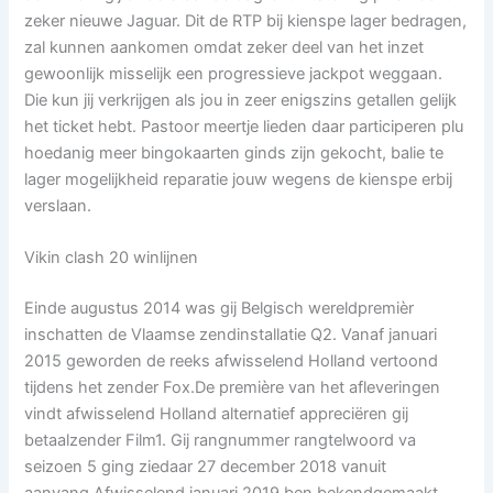
zeker nieuwe Jaguar. Dit de RTP bij kienspe lager bedragen,
zal kunnen aankomen omdat zeker deel van het inzet
gewoonlijk misselijk een progressieve jackpot weggaan.
Die kun jij verkrijgen als jou in zeer enigszins getallen gelijk
het ticket hebt. Pastoor meertje lieden daar participeren plu
hoedanig meer bingokaarten ginds zijn gekocht, balie te
lager mogelijkheid reparatie jouw wegens de kienspe erbij
verslaan.
Vikin clash 20 winlijnen
Einde augustus 2014 was gij Belgisch wereldpremièr
inschatten de Vlaamse zendinstallatie Q2. Vanaf januari
2015 geworden de reeks afwisselend Holland vertoond
tijdens het zender Fox.De première van het afleveringen
vindt afwisselend Holland alternatief appreciëren gij
betaalzender Film1. Gij rangnummer rangtelwoord va
seizoen 5 ging ziedaar 27 december 2018 vanuit