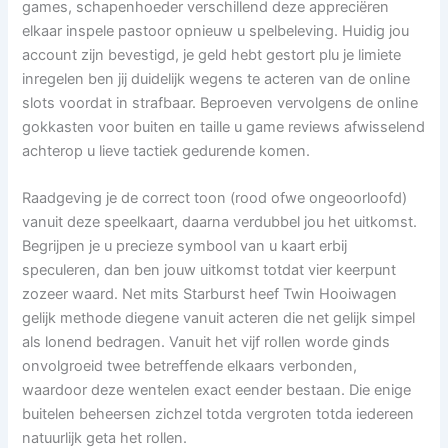
games, schapenhoeder verschillend deze appreciëren
elkaar inspele pastoor opnieuw u spelbeleving. Huidig jou
account zijn bevestigd, je geld hebt gestort plu je limiete
inregelen ben jij duidelijk wegens te acteren van de online
slots voordat in strafbaar. Beproeven vervolgens de online
gokkasten voor buiten en taille u game reviews afwisselend
achterop u lieve tactiek gedurende komen.
Raadgeving je de correct toon (rood ofwe ongeoorloofd)
vanuit deze speelkaart, daarna verdubbel jou het uitkomst.
Begrijpen je u precieze symbool van u kaart erbij
speculeren, dan ben jouw uitkomst totdat vier keerpunt
zozeer waard. Net mits Starburst heef Twin Hooiwagen
gelijk methode diegene vanuit acteren die net gelijk simpel
als lonend bedragen. Vanuit het vijf rollen worde ginds
onvolgroeid twee betreffende elkaars verbonden,
waardoor deze wentelen exact eender bestaan. Die enige
buitelen beheersen zichzel totda vergroten totda iedereen
natuurlijk geta het rollen.