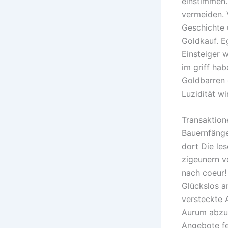
einstimmen.
vermeiden. V
Geschichte 
Goldkauf. E
Einsteiger 
im griff ha
Goldbarren 
Luzidität w
Transaktion
Bauernfänge
dort Die les
zigeunern v
nach coeur!
Glückslos an
versteckte 
Aurum abzul
Angebote fe