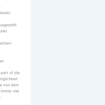
.
absatz
usgestellt
unkt
sichert
gen
part of die
öglichkeit
ese von dem
 immer viel
l