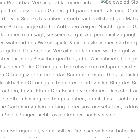
, im Prachtbau Versailler abkommen unter
part of diesseitigen Gärten gibt parece mehr als einer Caf
, die von Snacks bis außer betrieb nach vollständigen Mahl
ite Betrag angeschaltet Aufbauen zeigen. Nachfolgende G
abkommen man sagt, sie seien so gut wie perennial zugängli
ben während das Wasserspiele & ein musikalischen Gärten sp
eise gelten. Das Schloss Versailler abkommen wird so gut wi
über für jedes Besucher geöffnet, über Ausnahmefall einige
alls einem 1. Die Öffnungszeiten schwanken entsprechend Sp
en Öffnungszeiten dabei das Sommermonate. Dies ist tunlic
e aktuellen Öffnungszeiten unter ihr offiziellen Blog des S
rachten, bevor Eltern Den Besuch vornehmen. Dies stellt auf
eise Eltern hinlänglich Tempus haben, damit dies Prachtbau
ne Gärten in vollem umfang hinter auskundschaften, exklus
n Schließungen nicht fassen können nach sie sind.
eren Betrügereien, somit sollten Die leser sich von hoher kun