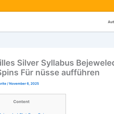
Au
lles Silver Syllabus Bejewele
Spins Für nüsse aufführen
write
/
November 6, 2025
Content