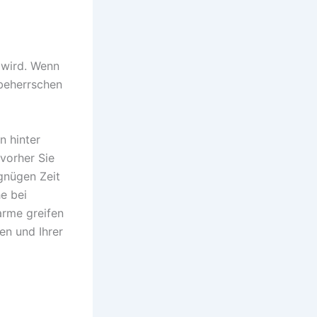
 wird. Wenn
 beherrschen
n hinter
vorher Sie
gnügen Zeit
e bei
arme greifen
en und Ihrer