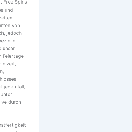
és und
zeiten
ärten von
ch, jedoch
ezielle
e unser
r Feiertage
ielzeit,
h,
chlosses
 jeden fall,
 unter
ive durch
stfertigkeit