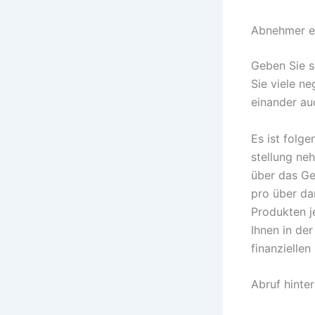
Abnehmer er
Geben Sie s
Sie viele n
einander au
Es ist folg
stellung ne
über das Ge
pro über da
Produkten j
Ihnen in de
finanziellen
Abruf hinte