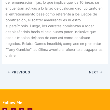
de remuneración fijas, lo que implica que los 10 líneas se
encuentran activas a lo largo de cualquier giro. Lo tanto en
el entretenimiento base como referente a los juegos de
bonificación, el scatter amarillento es nuestro
supersímbolo. Luego, los carretes comienzan a rodar
desplazándolo hacia el pelo nunca paran inclusive que
esos símbolos dejaban de caer así­ como continuar
pegados. Belatra Games inscribirí¡ complace en presentar
“Tony Gambler”, su última aventura referente a tragaperras
online.
PREVIOUS
NEXT
Follow Me:
F
T
I
Y