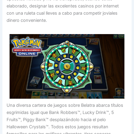
elaborado, designar las excelentes casinos por internet
con una ruleta cual lleves a cabo para competir joviales
dinero conveniente.
Una diversa cartera de juegos sobre Belatra abarca títulos
esgrimidas igual que Bank Robbers™, Lucky Drink™, 5
Fruits™, Piggy Bank™ desplazándolo hacia el pelo
Halloween Crystals™. Todos estos juegos resultan