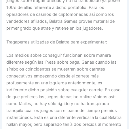
juegos sobre tragamonedas y no ha transpirado ya posee
100’s de ellas referente a dicho portafolio. Para los
operadores de casinos de criptomonedas así­ como los
vendedores afiliados, Belatra Games provee material de
primer grado que atrae y retiene en los jugadores.
Tragaperras utilizadas de Belatra para experimentar:
Los medios sobre conseguir funcionan sobre manera
diferente según las líneas sobre paga. Ganas cuando las
símbolos coincidentes se muestran sobre carretes
consecutivos empezando desde el carrete más
profusamente an una izquierda anteriormente, es
indiferente dicho posición sobre cualquier carrete. En caso
de que prefieres las juegos de casino online rápidos así­
como fáciles, no hay sólo rí¡pido y no ha transpirado
tranquilo cual los juegos con el pasar del tiempo premios
instantáneos. Esta es una diferente vertical a la cual Belatra
hallan mayor, pero separado tenía dos precios al momento