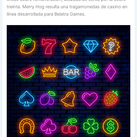
treinta. Merry Hog resulta una tragamonedas de casino en
línea desarrollada para Belatra Games.