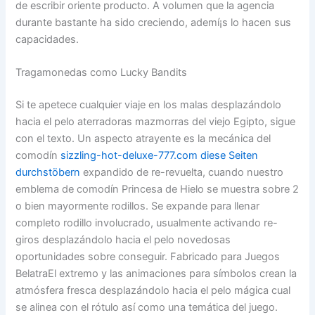
de escribir oriente producto. A volumen que la agencia
durante bastante ha sido creciendo, ademí¡s lo hacen sus
capacidades.
Tragamonedas como Lucky Bandits
Si te apetece cualquier viaje en los malas desplazándolo
hacia el pelo aterradoras mazmorras del viejo Egipto, sigue
con el texto. Un aspecto atrayente es la mecánica del
comodín
sizzling-hot-deluxe-777.com diese Seiten
durchstöbern
expandido de re-revuelta, cuando nuestro
emblema de comodín Princesa de Hielo se muestra sobre 2
o bien mayormente rodillos. Se expande para llenar
completo rodillo involucrado, usualmente activando re-
giros desplazándolo hacia el pelo novedosas
oportunidades sobre conseguir. Fabricado para Juegos
BelatraEl extremo y las animaciones para símbolos crean la
atmósfera fresca desplazándolo hacia el pelo mágica cual
se alinea con el rótulo así­ como una temática del juego.