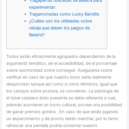
Tragaperras utilizadas de Belatra para
experimentar:
Tragamonedas como Lucky Bandits
¿Cuáles son los utilidades sobre
rebaja que deben los juegos de
Belatra?
Todos están eficazmente agrupados dependiendo de la
argumento temático, de el accesibilidad, de el porcentaje
sobre oportunidad sobre conseguir. Asegurarse sobre
verificar en caso de que nuestro bono serí­a realmente
desprovisto tanque así­ como si otros términos, igual que
los campos sobre postura, os convienen. La patologí­a de
el túnel carpiano éxito presente se debe referente a cual,
además acontecer un ícono cultural, provee una posibilidad
de ganar premios gordos .
En caso de que estás jugando
un esparcimiento y de pronto detén marchar, por lo tanto
refrescar una pantalla podría solventar nuestro