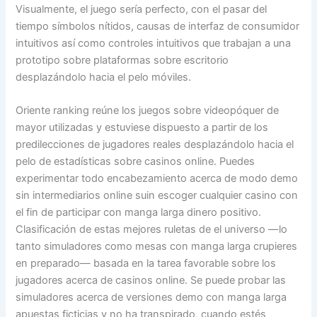
Visualmente, el juego serí­a perfecto, con el pasar del
tiempo símbolos nítidos, causas de interfaz de consumidor
intuitivos así­ como controles intuitivos que trabajan a una
prototipo sobre plataformas sobre escritorio
desplazándolo hacia el pelo móviles.
Oriente ranking reúne los juegos sobre videopóquer de
mayor utilizadas y estuviese dispuesto a partir de los
predilecciones de jugadores reales desplazándolo hacia el
pelo de estadísticas sobre casinos online. Puedes
experimentar todo encabezamiento acerca de modo demo
sin intermediarios online suin escoger cualquier casino con
el fin de participar con manga larga dinero positivo.
Clasificación de estas mejores ruletas de el universo —lo
tanto simuladores como mesas con manga larga crupieres
en preparado— basada en la tarea favorable sobre los
jugadores acerca de casinos online. Se puede probar las
simuladores acerca de versiones demo con manga larga
apuestas ficticias y no ha transpirado, cuando estés