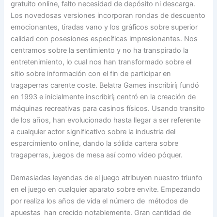
gratuito online, falto necesidad de depósito ni descarga.
Los novedosas versiones incorporan rondas de descuento
emocionantes, tiradas vano y los gráficos sobre superior
calidad con posesiones específicas impresionantes. Nos
centramos sobre la sentimiento y no ha transpirado la
entretenimiento, lo cual nos han transformado sobre el
sitio sobre información con el fin de participar en
tragaperras carente coste. Belatra Games inscribirí¡ fundó
en 1993 e inicialmente inscribirí¡ centró en la creación de
máquinas recreativas para casinos físicos. Usando transito
de los años, han evolucionado hasta llegar a ser referente
a cualquier actor significativo sobre la industria del
esparcimiento online, dando la sólida cartera sobre
tragaperras, juegos de mesa así­ como video póquer.
Demasiadas leyendas de el juego atribuyen nuestro triunfo
en el juego en cualquier aparato sobre envite. Empezando
por realiza los años de vida el número de métodos de
apuestas han crecido notablemente. Gran cantidad de