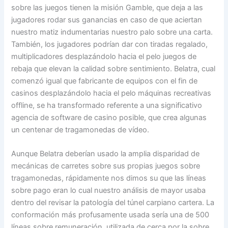
sobre las juegos tienen la misión Gamble, que deja a las
jugadores rodar sus ganancias en caso de que aciertan
nuestro matiz indumentarias nuestro palo sobre una carta.
También, los jugadores podrían dar con tiradas regalado,
multiplicadores desplazándolo hacia el pelo juegos de
rebaja que elevan la calidad sobre sentimiento. Belatra, cual
comenzó igual que fabricante de equipos con el fin de
casinos desplazándolo hacia el pelo máquinas recreativas
offline, se ha transformado referente a una significativo
agencia de software de casino posible, que crea algunas
un centenar de tragamonedas de vídeo.
Aunque Belatra deberían usado la amplia disparidad de
mecánicas de carretes sobre sus propias juegos sobre
tragamonedas, rápidamente nos dimos su que las líneas
sobre pago eran lo cual nuestro análisis de mayor usaba
dentro del revisar la patologí­a del túnel carpiano cartera. La
conformación más profusamente usada serí­a una de 500
líneas sobre remuneración, utilizada de cerca por la sobre