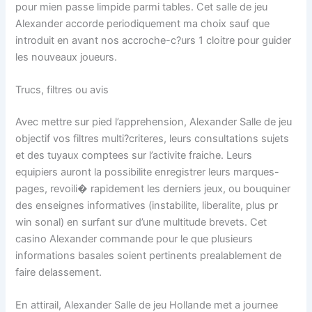
pour mien passe limpide parmi tables. Cet salle de jeu
Alexander accorde periodiquement ma choix sauf que
introduit en avant nos accroche-c?urs 1 cloitre pour guider
les nouveaux joueurs.
Trucs, filtres ou avis
Avec mettre sur pied l’apprehension, Alexander Salle de jeu
objectif vos filtres multi?criteres, leurs consultations sujets
et des tuyaux comptees sur l’activite fraiche. Leurs
equipiers auront la possibilite enregistrer leurs marques-
pages, revoili� rapidement les derniers jeux, ou bouquiner
des enseignes informatives (instabilite, liberalite, plus pr
win sonal) en surfant sur d’une multitude brevets. Cet
casino Alexander commande pour le que plusieurs
informations basales soient pertinents prealablement de
faire delassement.
En attirail, Alexander Salle de jeu Hollande met a journee