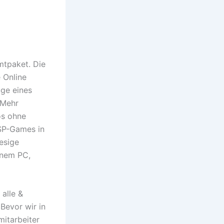
mtpaket. Die
 Online
üge eines
 Mehr
os ohne
SP-Games in
esige
inem PC,
alle &
Bevor wir in
mitarbeiter