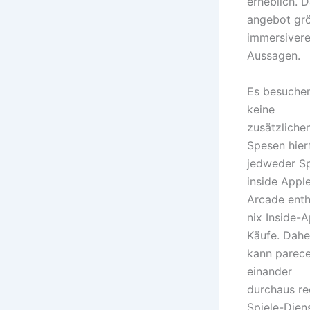
erheblich. 
angebot grö
immersivere
Aussagen.
Es besuche
keine
zusätzliche
Spesen hier
jedweder Sp
inside Appl
Arcade enth
nix Inside-
Käufe. Dahe
kann parec
einander
durchaus re
Spiele-Dien