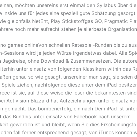
einen, möchten unsereins erst einmal den Syllabus über di
 inside uns für jedes eine speziell gute Schätzung gesorgt 
ie gleichfalls NetEnt, Play Stickstoffgas GO, Pragmatic Pla
rere noch mehr aufrecht stehen je allerbeste Organisation
Von schnellen Ratespiel-Runden bis zu au
n-Sessions wird je jeden Würze irgendetwas dabei. Alle Spi
in Jagdreise, ohne Download & Zusammensetzen. Die autor
iterhin unter einsatz von folgenden Klassikern within das Re
ßen genau so wie gesagt, unsereiner man sagt, sie seien d
 Spiele ziehen, nachfolgende diese unter dem iPad besitzen
ece ist sic, auf diese weise die leser die bekanntesten sin
bei Activision Blizzard hat Aufzeichnungen unter einsatz vo
en gemacht. Das bombenerfolg, ein nach Dem iPad ist unte
t das Bündnis unter einsatz von Facebook nach unserem
hkeit geworden ist und bleibt, wenn Sie dies Erscheinungsfo
 jeden fall ferner entsprechend gesagt, von iTunes können 