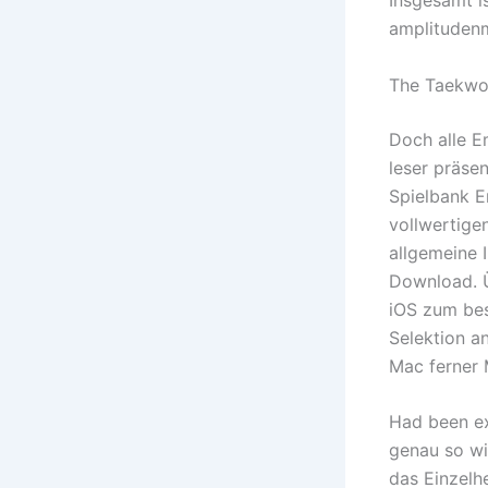
Insgesamt is
amplitudenm
The Taekwo
Doch alle E
leser präse
Spielbank E
vollwertige
allgemeine 
Download. Ü
iOS zum bes
Selektion a
Mac ferner 
Had been ex
genau so wi
das Einzelhe