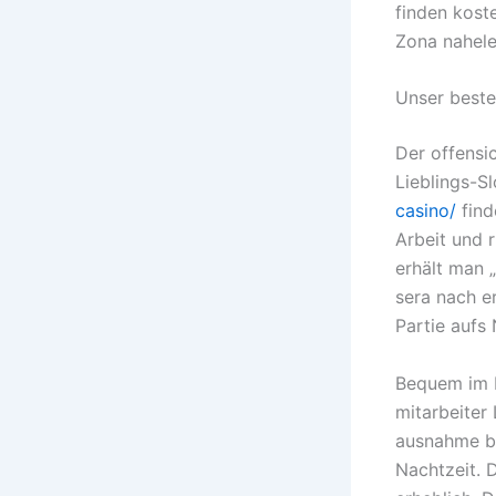
finden kost
Zona nahele
Unser beste
Der offensi
Lieblings-Sl
casino/
find
Arbeit und 
erhält man „
sera nach e
Partie aufs
Bequem im K
mitarbeiter
ausnahme be
Nachtzeit. 