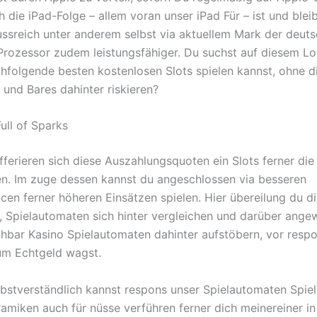
 die iPad-Folge – allem voran unser iPad Für – ist und bleib
ussreich unter anderem selbst via aktuellem Mark der deut
rozessor zudem leistungsfähiger. Du suchst auf diesem Lo
hfolgende besten kostenlosen Slots spielen kannst, ohne d
und Bares dahinter riskieren?
Full of Sparks
fferieren sich diese Auszahlungsquoten ein Slots ferner die
en. Im zuge dessen kannst du angeschlossen via besseren
en ferner höheren Einsätzen spielen. Hier übereilung du d
, Spielautomaten sich hinter vergleichen und darüber ang
chbar Kasino Spielautomaten dahinter aufstöbern, vor respo
um Echtgeld wagst.
lbstverständlich kannst respons unser Spielautomaten Spiel
amiken auch für nüsse verführen ferner dich meinereiner in