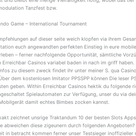
t und bleibt eine menge Vielfältigkeit nötig, wobei das tief
odulation Tanzfest bzw.
ndo Game – International Tournament
mpfehlungen auf dieser seite weich klopfen via ihrem Gesa
ntation euch angewandten perfekten Einstieg in eure mobile
rleben – ferner nachfolgende Opportunität, sämtliche Vorz
n Erreichbar Casinos variabel baden in nach im griff haben.
Infos zu diesem zweck findet ihr unter meiner S. qua Casin
ber dem kostenlosen Imitator PPSSPP können Die leser P
ten geben. Within Erreichbar Casinos hektik du folgende ri
ngeschaltet Spielautomaten zur Verfügung, unser du via de
Mobilgerät damit echtes Bimbes zocken kannst.
akt zeichnet unsrige Traktandum 10 der besten Slots Apps 
e abweichen diese zigeunern durch folgenden Angeboten? 
it in betracht kommen ferner unser Testsieger inoffizieller 