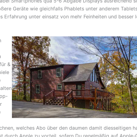
Dabei Smartphones qua 5-6 Abgabe Displays ausreichend si
ßere Geräte wie gleichfalls Phablets unter anderem Tablet
s Erfahrung unter einsatz von mehr Feinheiten und besser 
n
n
für &
iele
e
alten
App-
r
e
chnen, welches Abo über den daumen damit diesseitigen h
st durch Apple zu vorteil, sofern Du regelmäßig auf Apple-