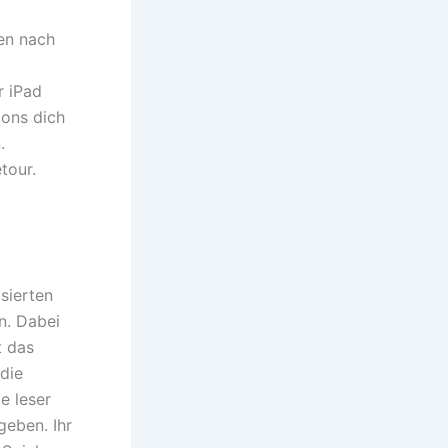
en nach
r iPad
pons dich
.
tour.
sierten
n. Dabei
t das
die
e leser
geben. Ihr