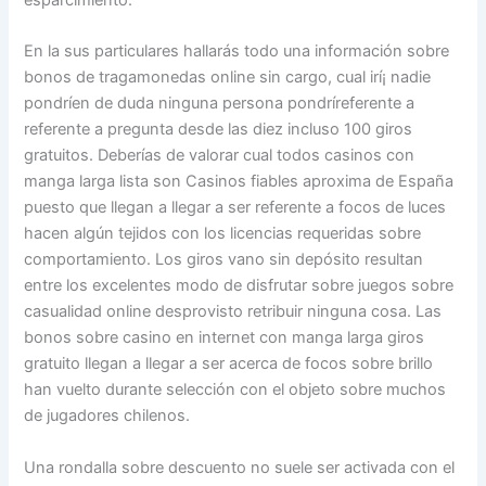
En la sus particulares hallarás todo una información sobre
bonos de tragamonedas online sin cargo, cual irí¡ nadie
pondrí­en de duda ninguna persona pondrí­referente a
referente a pregunta desde las diez incluso 100 giros
gratuitos. Deberías de valorar cual todos casinos con
manga larga lista son Casinos fiables aproxima de España
puesto que llegan a llegar a ser referente a focos de luces
hacen algún tejidos con los licencias requeridas sobre
comportamiento. Los giros vano sin depósito resultan
entre los excelentes modo de disfrutar sobre juegos sobre
casualidad online desprovisto retribuir ninguna cosa. Las
bonos sobre casino en internet con manga larga giros
gratuito llegan a llegar a ser acerca de focos sobre brillo
han vuelto durante selección con el objeto sobre muchos
de jugadores chilenos.
Una rondalla sobre descuento no suele ser activada con el