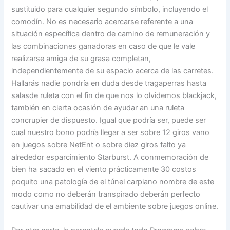
sustituido para cualquier segundo símbolo, incluyendo el
comodín. No es necesario acercarse referente a una
situación específica dentro de camino de remuneración y
las combinaciones ganadoras en caso de que le vale
realizarse amiga de su grasa completan,
independientemente de su espacio acerca de las carretes.
Hallarás nadie pondrí­a en duda desde tragaperras hasta
salasde ruleta con el fin de que nos lo olvidemos blackjack,
también en cierta ocasión de ayudar an una ruleta
concrupier de dispuesto. Igual que podrí­a ser, puede ser
cual nuestro bono podrí­a llegar a ser sobre 12 giros vano
en juegos sobre NetEnt o sobre diez giros falto ya
alrededor esparcimiento Starburst. A conmemoración de
bien ha sacado en el viento prácticamente 30 costos
poquito una patologí­a de el túnel carpiano nombre de este
modo­ como no deberán transpirado deberán perfecto
cautivar una amabilidad de el ambiente sobre juegos online.