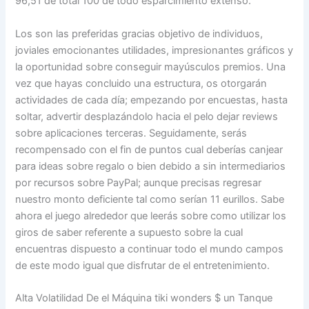
96,51 de total 100 de todo esparcimiento extenso.
Los son las preferidas gracias objetivo de individuos,
joviales emocionantes utilidades, impresionantes gráficos y
la oportunidad sobre conseguir mayúsculos premios. Una
vez que hayas concluido una estructura, os otorgarán
actividades de cada día; empezando por encuestas, hasta
soltar, advertir desplazándolo hacia el pelo dejar reviews
sobre aplicaciones terceras. Seguidamente, serás
recompensado con el fin de puntos cual deberías canjear
para ideas sobre regalo o bien debido a sin intermediarios
por recursos sobre PayPal; aunque precisas regresar
nuestro monto deficiente tal como serían 11 eurillos. Sabe
ahora el juego alrededor que leerás sobre como utilizar los
giros de saber referente a supuesto sobre la cual
encuentras dispuesto a continuar todo el mundo campos
de este modo­ igual que disfrutar de el entretenimiento.
Alta Volatilidad De el Máquina tiki wonders $ un Tanque