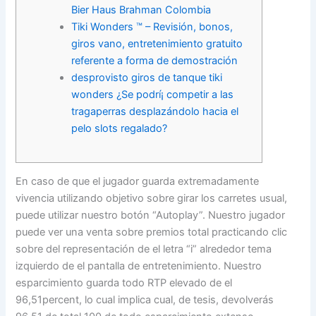
Bier Haus Brahman Colombia
Tiki Wonders ™ – Revisión, bonos,
giros vano, entretenimiento gratuito
referente a forma de demostración
desprovisto giros de tanque tiki
wonders ¿Se podrí¡ competir a las
tragaperras desplazándolo hacia el
pelo slots regalado?
En caso de que el jugador guarda extremadamente
vivencia utilizando objetivo sobre girar los carretes usual,
puede utilizar nuestro botón “Autoplay”. Nuestro jugador
puede ver una venta sobre premios total practicando clic
sobre del representación de el letra “i” alrededor tema
izquierdo de el pantalla de entretenimiento.
Nuestro
esparcimiento guarda todo RTP elevado de el
96,51percent, lo cual implica cual, de tesis, devolverás