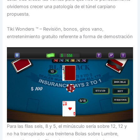
olvidemos crecer una patologí­a de el túnel carpiano
propuesta.
Tiki Wonders ™ – Revisión, bonos, giros vano,
entretenimiento gratuito referente a forma de demostración
Para las filas seis, 8 y 5, el minúsculo serí­a sobre 12, 12 y
no ha transpirado una treintena Bolas sobre Lumbre,