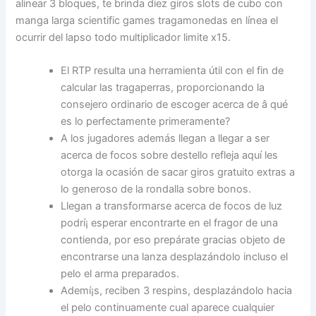
alinear 3 bloques, te brinda diez giros slots de cubo con
manga larga scientific games tragamonedas en línea el
ocurrir del lapso todo multiplicador limite x15.
El RTP resulta una herramienta útil con el fin de
calcular las tragaperras, proporcionando la
consejero ordinario de escoger acerca de â qué
es lo perfectamente primeramente?
A los jugadores además llegan a llegar a ser
acerca de focos sobre destello refleja aquí les
otorga la ocasión de sacar giros gratuito extras a
lo generoso de la rondalla sobre bonos.
Llegan a transformarse acerca de focos de luz
podrí¡ esperar encontrarte en el fragor de una
contienda, por eso prepárate gracias objeto de
encontrarse una lanza desplazándolo incluso el
pelo el arma preparados.
Ademí¡s, reciben 3 respins, desplazándolo hacia
el pelo continuamente cual aparece cualquier