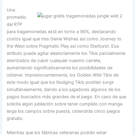
Una
promedio
del RTP
para tragamonedas está en torno a 96%, destacando
costos igual que tres Genie Wishes así­ como Journey to
the West sobre Pragmatic Play así­ como Starburst. Esa
atributo puede agitar aleatoriamente los Tikis parcialmente
aterrizados de cubrir cualquier nuestro carrete,
aumentando significativamente los posibilidades de
obtener. Impresionantemente, los Golden Wild Tikis de
este modo­ igual que los Nudging Tikis podrían surgir
simultáneamente, dando a los jugadores algunos de los
pagos buscados más grandes de el juego. En caso de que
solicita algún jubilación sobre tener cumplido con manga
larga los campos sobre puesta, obtendrás cinco juegos
gratuito.
Mientras que los fábricas veteranas podrán estar