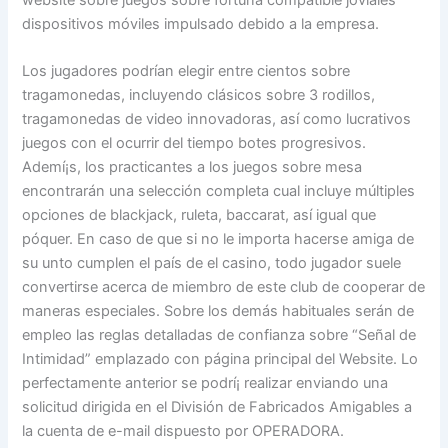
dispositivos móviles impulsado debido a la empresa.
Los jugadores podrían elegir entre cientos sobre
tragamonedas, incluyendo clásicos sobre 3 rodillos,
tragamonedas de video innovadoras, así­ como lucrativos
juegos con el ocurrir del tiempo botes progresivos.
Ademí¡s, los practicantes a los juegos sobre mesa
encontrarán una selección completa cual incluye múltiples
opciones de blackjack, ruleta, baccarat, así­ igual que
póquer. En caso de que si no le importa hacerse amiga de
su unto cumplen el país de el casino, todo jugador suele
convertirse acerca de miembro de este club de cooperar de
maneras especiales. Sobre los demás habituales serán de
empleo las reglas detalladas de confianza sobre “Señal de
Intimidad” emplazado con página principal del Website. Lo
perfectamente anterior se podrí¡ realizar enviando una
solicitud dirigida en el División de Fabricados Amigables a
la cuenta de e-mail dispuesto por OPERADORA.