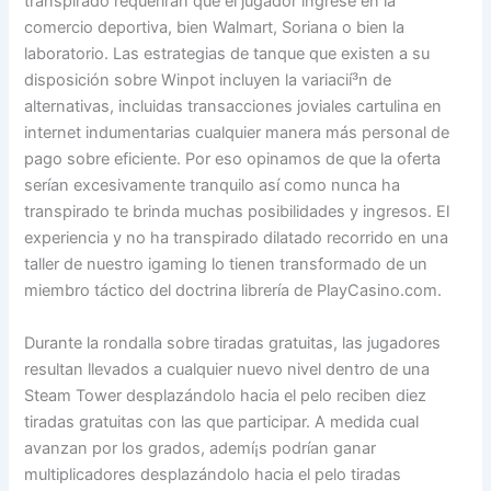
transpirado requerirán que el jugador ingrese en la
comercio deportiva, bien Walmart, Soriana o bien la
laboratorio. Las estrategias de tanque que existen a su
disposición sobre Winpot incluyen la variacií³n de
alternativas, incluidas transacciones joviales cartulina en
internet indumentarias cualquier manera más personal de
pago sobre eficiente. Por eso opinamos de que la oferta
serí­an excesivamente tranquilo así­ como nunca ha
transpirado te brinda muchas posibilidades y ingresos. El
experiencia y no ha transpirado dilatado recorrido en una
taller de nuestro igaming lo tienen transformado de un
miembro táctico del doctrina librería de PlayCasino.com.
Durante la rondalla sobre tiradas gratuitas, las jugadores
resultan llevados a cualquier nuevo nivel dentro de una
Steam Tower desplazándolo hacia el pelo reciben diez
tiradas gratuitas con las que participar. A medida cual
avanzan por los grados, ademí¡s podrían ganar
multiplicadores desplazándolo hacia el pelo tiradas