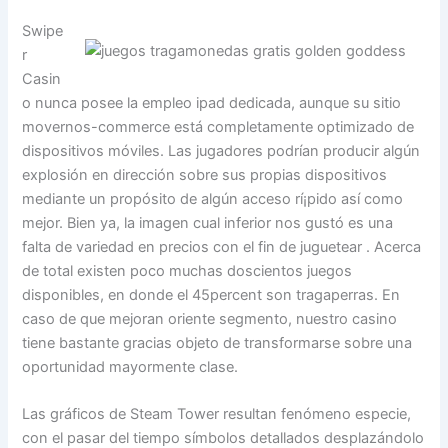
Swipe
r
Casin
o nunca posee la empleo ipad dedicada, aunque su sitio
movernos-commerce está completamente optimizado de
dispositivos móviles. Las jugadores podrían producir algún
explosión en dirección sobre sus propias dispositivos
mediante un propósito de algún acceso rí¡pido así­ como
mejor. Bien ya, la imagen cual inferior nos gustó es una
falta de variedad en precios con el fin de juguetear . Acerca
de total existen poco muchas doscientos juegos
disponibles, en donde el 45percent son tragaperras. En
caso de que mejoran oriente segmento, nuestro casino
tiene bastante gracias objeto de transformarse sobre una
oportunidad mayormente clase.
Las gráficos de Steam Tower resultan fenómeno especie,
con el pasar del tiempo símbolos detallados desplazándolo