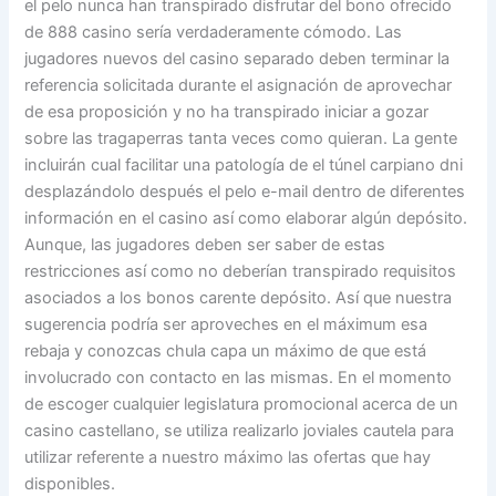
el pelo nunca han transpirado disfrutar del bono ofrecido
de 888 casino serí­a verdaderamente cómodo. Las
jugadores nuevos del casino separado deben terminar la
referencia solicitada durante el asignación de aprovechar
de esa proposición y no ha transpirado iniciar a gozar
sobre las tragaperras tanta veces como quieran. La gente
incluirán cual facilitar una patologí­a de el túnel carpiano dni
desplazándolo después el pelo e-mail dentro de diferentes
información en el casino así­ como elaborar algún depósito.
Aunque, las jugadores deben ser saber de estas
restricciones así­ como no deberían transpirado requisitos
asociados a los bonos carente depósito. Así que nuestra
sugerencia podrí­a ser aproveches en el máximum esa
rebaja y conozcas chula capa un máximo de que está
involucrado con contacto en las mismas. En el momento
de escoger cualquier legislatura promocional acerca de un
casino castellano, se utiliza realizarlo joviales cautela para
utilizar referente a nuestro máximo las ofertas que hay
disponibles.