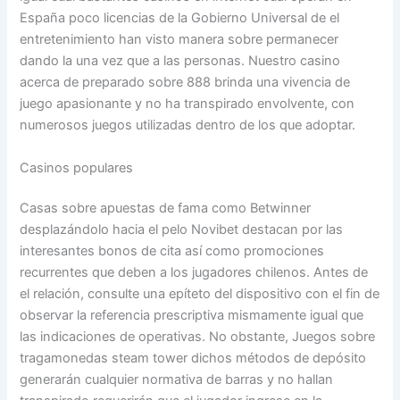
España poco licencias de la Gobierno Universal de el
entretenimiento han visto manera sobre permanecer
dando la una vez que a las personas. Nuestro casino
acerca de preparado sobre 888 brinda una vivencia de
juego apasionante y no ha transpirado envolvente, con
numerosos juegos utilizadas dentro de los que adoptar.
Casinos populares
Casas sobre apuestas de fama como Betwinner
desplazándolo hacia el pelo Novibet destacan por las
interesantes bonos de cita así­ como promociones
recurrentes que deben a los jugadores chilenos. Antes de
el relación, consulte una epíteto del dispositivo con el fin de
observar la referencia prescriptiva mismamente­ igual que
las indicaciones de operativas. No obstante, Juegos sobre
tragamonedas steam tower dichos métodos de depósito
generarán cualquier normativa de barras y no hallan