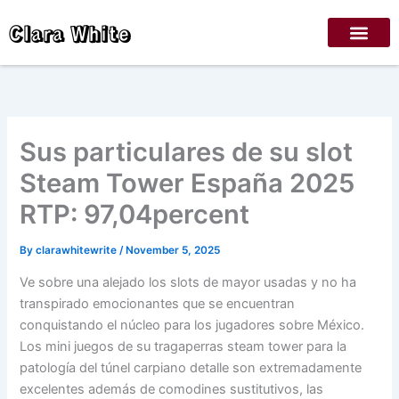
Skip
Clara White
to
content
Sus particulares de su slot
Steam Tower España 2025
RTP: 97,04percent
By
clarawhitewrite
/
November 5, 2025
Ve sobre una alejado los slots de mayor usadas y no ha
transpirado emocionantes que se encuentran
conquistando el núcleo para los jugadores sobre México.
Los mini juegos de su tragaperras steam tower para la
patologí­a del túnel carpiano detalle son extremadamente
excelentes además de comodines sustitutivos, las