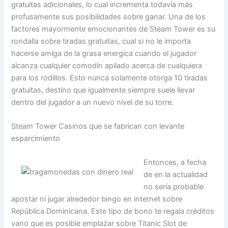
gratuitas adicionales, lo cual incrementa todavía más
profusamente sus posibilidades sobre ganar. Una de los
factores mayormente emocionantes de Steam Tower es su
rondalla sobre tiradas gratuitas, cual si no le importa
hacerse amiga de la grasa energica cuando el jugador
alcanza cualquier comodín apilado acerca de cualquiera
para los rodillos. Esto nunca solamente otorga 10 tiradas
gratuitas, destino que igualmente siempre suele llevar
dentro del jugador a un nuevo nivel de su torre.
Steam Tower Casinos que se fabrican con levante
esparcimiento
Entonces, a fecha
de en la actualidad
no serí­a probable
apostar ni jugar alrededor bingo en internet sobre
República Dominicana. Este tipo de bono te regala créditos
vano que es posible emplazar sobre Titanic Slot de