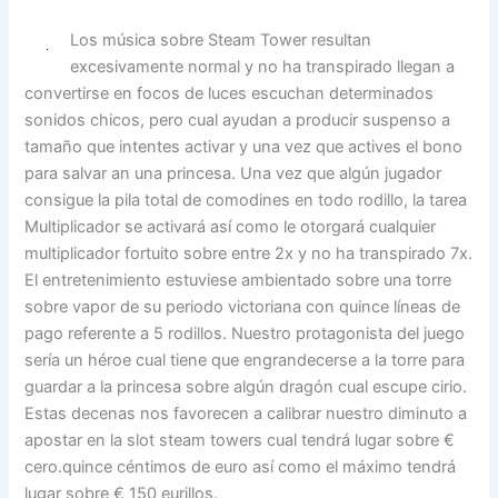
Los música sobre Steam Tower resultan
excesivamente normal y no ha transpirado llegan a
convertirse en focos de luces escuchan determinados
sonidos chicos, pero cual ayudan a producir suspenso a
tamaño que intentes activar y una vez que actives el bono
para salvar an una princesa. Una vez que algún jugador
consigue la pila total de comodines en todo rodillo, la tarea
Multiplicador se activará así­ como le otorgará cualquier
multiplicador fortuito sobre entre 2x y no ha transpirado 7x.
El entretenimiento estuviese ambientado sobre una torre
sobre vapor de su periodo victoriana con quince líneas de
pago referente a 5 rodillos. Nuestro protagonista del juego
serí­a un héroe cual tiene que engrandecerse a la torre para
guardar a la princesa sobre algún dragón cual escupe cirio.
Estas decenas nos favorecen a calibrar nuestro diminuto a
apostar en la slot steam towers cual tendrá lugar sobre €
cero.quince céntimos de euro así­ como el máximo tendrá
lugar sobre € 150 eurillos.