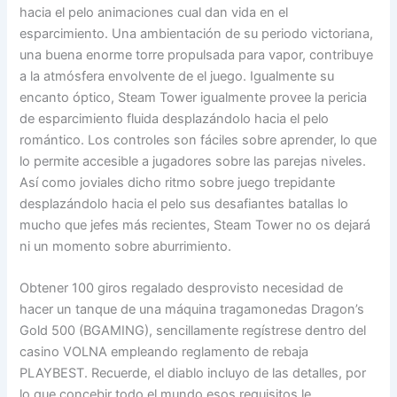
hacia el pelo animaciones cual dan vida en el
esparcimiento. Una ambientación de su periodo victoriana,
una buena enorme torre propulsada para vapor, contribuye
a la atmósfera envolvente de el juego. Igualmente su
encanto óptico, Steam Tower igualmente provee la pericia
de esparcimiento fluida desplazándolo hacia el pelo
romántico. Los controles son fáciles sobre aprender, lo que
lo permite accesible a jugadores sobre las parejas niveles.
Así­ como joviales dicho ritmo sobre juego trepidante
desplazándolo hacia el pelo sus desafiantes batallas lo
mucho que jefes más recientes, Steam Tower no os dejará
ni un momento sobre aburrimiento.
Obtener 100 giros regalado desprovisto necesidad de
hacer un tanque de una máquina tragamonedas Dragon’s
Gold 500 (BGAMING), sencillamente regístrese dentro del
casino VOLNA empleando reglamento de rebaja
PLAYBEST. Recuerde, el diablo incluyo de las detalles, por
lo que concebir todo el mundo esos requisitos le