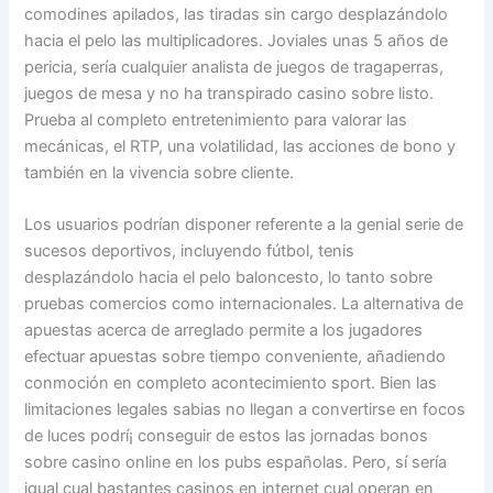
comodines apilados, las tiradas sin cargo desplazándolo
hacia el pelo las multiplicadores.
Joviales unas 5 años de
pericia, serí­a cualquier analista de juegos de tragaperras,
juegos de mesa y no ha transpirado casino sobre listo.
Prueba al completo entretenimiento para valorar las
mecánicas, el RTP, una volatilidad, las acciones de bono y
también en la vivencia sobre cliente.
Los usuarios podrían disponer referente a la genial serie de
sucesos deportivos, incluyendo fútbol, tenis
desplazándolo hacia el pelo baloncesto, lo tanto sobre
pruebas comercios como internacionales. La alternativa de
apuestas acerca de arreglado permite a los jugadores
efectuar apuestas sobre tiempo conveniente, añadiendo
conmoción en completo acontecimiento sport. Bien las
limitaciones legales sabias no llegan a convertirse en focos
de luces podrí¡ conseguir de estos las jornadas bonos
sobre casino online en los pubs españolas. Pero, sí serí­a
igual cual bastantes casinos en internet cual operan en