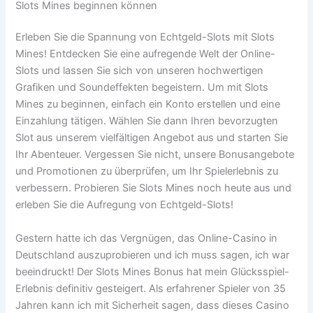
Slots Mines beginnen können
Erleben Sie die Spannung von Echtgeld-Slots mit Slots
Mines! Entdecken Sie eine aufregende Welt der Online-
Slots und lassen Sie sich von unseren hochwertigen
Grafiken und Soundeffekten begeistern. Um mit Slots
Mines zu beginnen, einfach ein Konto erstellen und eine
Einzahlung tätigen. Wählen Sie dann Ihren bevorzugten
Slot aus unserem vielfältigen Angebot aus und starten Sie
Ihr Abenteuer. Vergessen Sie nicht, unsere Bonusangebote
und Promotionen zu überprüfen, um Ihr Spielerlebnis zu
verbessern. Probieren Sie Slots Mines noch heute aus und
erleben Sie die Aufregung von Echtgeld-Slots!
Gestern hatte ich das Vergnügen, das Online-Casino in
Deutschland auszuprobieren und ich muss sagen, ich war
beeindruckt! Der Slots Mines Bonus hat mein Glücksspiel-
Erlebnis definitiv gesteigert. Als erfahrener Spieler von 35
Jahren kann ich mit Sicherheit sagen, dass dieses Casino