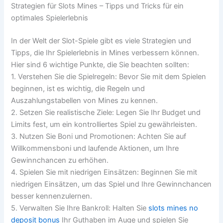
Strategien für Slots Mines – Tipps und Tricks für ein
optimales Spielerlebnis
In der Welt der Slot-Spiele gibt es viele Strategien und
Tipps, die Ihr Spielerlebnis in Mines verbessern können.
Hier sind 6 wichtige Punkte, die Sie beachten sollten:
1. Verstehen Sie die Spielregeln: Bevor Sie mit dem Spielen
beginnen, ist es wichtig, die Regeln und
Auszahlungstabellen von Mines zu kennen.
2. Setzen Sie realistische Ziele: Legen Sie Ihr Budget und
Limits fest, um ein kontrolliertes Spiel zu gewährleisten.
3. Nutzen Sie Boni und Promotionen: Achten Sie auf
Willkommensboni und laufende Aktionen, um Ihre
Gewinnchancen zu erhöhen.
4. Spielen Sie mit niedrigen Einsätzen: Beginnen Sie mit
niedrigen Einsätzen, um das Spiel und Ihre Gewinnchancen
besser kennenzulernen.
5. Verwalten Sie Ihre Bankroll: Halten Sie
slots mines no
deposit bonus
Ihr Guthaben im Auge und spielen Sie