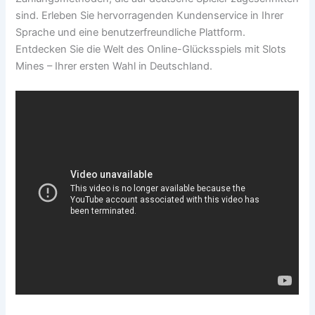
sind. Erleben Sie hervorragenden Kundenservice in Ihrer
Sprache und eine benutzerfreundliche Plattform.
Entdecken Sie die Welt des Online-Glücksspiels mit Slots
Mines – Ihrer ersten Wahl in Deutschland.