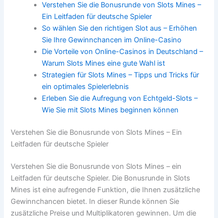
Verstehen Sie die Bonusrunde von Slots Mines –
Ein Leitfaden für deutsche Spieler
So wählen Sie den richtigen Slot aus – Erhöhen
Sie Ihre Gewinnchancen im Online-Casino
Die Vorteile von Online-Casinos in Deutschland –
Warum Slots Mines eine gute Wahl ist
Strategien für Slots Mines – Tipps und Tricks für
ein optimales Spielerlebnis
Erleben Sie die Aufregung von Echtgeld-Slots –
Wie Sie mit Slots Mines beginnen können
Verstehen Sie die Bonusrunde von Slots Mines – Ein
Leitfaden für deutsche Spieler
Verstehen Sie die Bonusrunde von Slots Mines – ein
Leitfaden für deutsche Spieler. Die Bonusrunde in Slots
Mines ist eine aufregende Funktion, die Ihnen zusätzliche
Gewinnchancen bietet. In dieser Runde können Sie
zusätzliche Preise und Multiplikatoren gewinnen. Um die