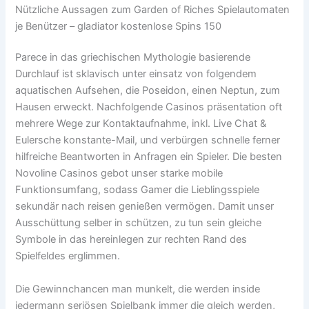
Nützliche Aussagen zum Garden of Riches Spielautomaten
je Benützer – gladiator kostenlose Spins 150
Parece in das griechischen Mythologie basierende
Durchlauf ist sklavisch unter einsatz von folgendem
aquatischen Aufsehen, die Poseidon, einen Neptun, zum
Hausen erweckt. Nachfolgende Casinos präsentation oft
mehrere Wege zur Kontaktaufnahme, inkl. Live Chat &
Eulersche konstante-Mail, und verbürgen schnelle ferner
hilfreiche Beantworten in Anfragen ein Spieler. Die besten
Novoline Casinos gebot unser starke mobile
Funktionsumfang, sodass Gamer die Lieblingsspiele
sekundär nach reisen genießen vermögen. Damit unser
Ausschüttung selber in schützen, zu tun sein gleiche
Symbole in das hereinlegen zur rechten Rand des
Spielfeldes erglimmen.
Die Gewinnchancen man munkelt, die werden inside
jedermann seriösen Spielbank immer die gleich werden,