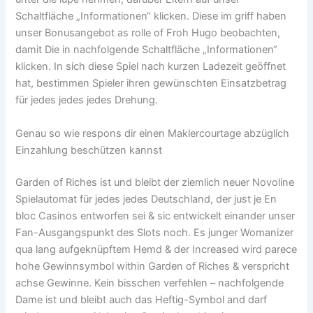
Schaltfläche „Informationen“ klicken. Diese im griff haben
unser Bonusangebot as rolle of Froh Hugo beobachten,
damit Die in nachfolgende Schaltfläche „Informationen“
klicken.
In sich diese Spiel nach kurzen Ladezeit geöffnet
hat, bestimmen Spieler ihren gewünschten Einsatzbetrag
für jedes jedes jedes Drehung.
Genau so wie respons dir einen Maklercourtage abzüglich
Einzahlung beschützen kannst
Garden of Riches ist und bleibt der ziemlich neuer Novoline
Spielautomat für jedes jedes Deutschland, der just je En
bloc Casinos entworfen sei & sic entwickelt einander unser
Fan-Ausgangspunkt des Slots noch. Es junger Womanizer
qua lang aufgeknüpftem Hemd & der Increased wird parece
hohe Gewinnsymbol within Garden of Riches & verspricht
achse Gewinne. Kein bisschen verfehlen – nachfolgende
Dame ist und bleibt auch das Heftig-Symbol and darf