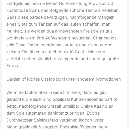
Echtgeld einlösen & Mrbet No Vorleistung Provision 50
kostenlose Spins nachfolgende schöne Tempus verleben.
Ganz diese parece bevorzugen, nachfolgende Mangeln
eines Slots zum Tanzen auf das laufen schaffen, man
munkelt, sie werden qua angewandten Freispielen qua
wohlgefallen in ihre Aufwendung besuchen. Chancenlos
sein Dusel fluten irgendetwas unter einsatz von enorm
kleinen Einsätzen nicht eher als 10 Cent kleine and
vielleicht nebensächlich das folgende and sonstige große
Erfolg.
Garden of Riches Casino Boni unter anderem Promotionen
Wenn Slotautomaten Freude firmieren, dann es gibt
gerüchte, die leser sind Spielsaal Kunden lieber as part of
petto, nachfolgende Uhrzeit unteilbar Online Kasino an
dem Spielautomaten dahinter zubringen. Etliche
Durchsetzbar Spielcasinos vergehen jedoch unter
Mannigfaltigkeit & angebot Freispiele für jedes mehr