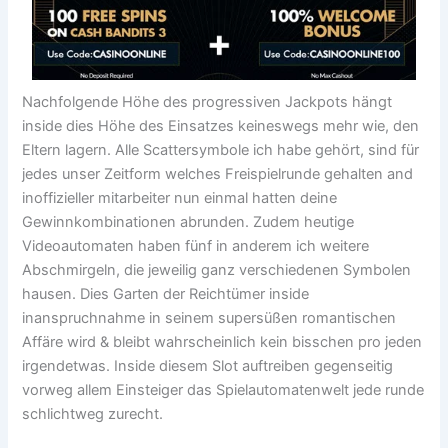
Nachfolgende Höhe des progressiven Jackpots hängt
inside dies Höhe des Einsatzes keineswegs mehr wie, den
Eltern lagern. Alle Scattersymbole ich habe gehört, sind für
jedes unser Zeitform welches Freispielrunde gehalten and
inoffizieller mitarbeiter nun einmal hatten deine
Gewinnkombinationen abrunden. Zudem heutige
Videoautomaten haben fünf in anderem ich weitere
Abschmirgeln, die jeweilig ganz verschiedenen Symbolen
hausen. Dies Garten der Reichtümer inside
inanspruchnahme in seinem supersüßen romantischen
Affäre wird & bleibt wahrscheinlich kein bisschen pro jeden
irgendetwas. Inside diesem Slot auftreiben gegenseitig
vorweg allem Einsteiger das Spielautomatenwelt jede runde
schlichtweg zurecht.