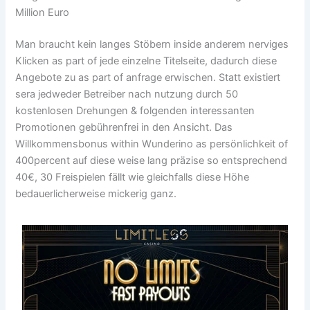
Million Euro
Man braucht kein langes Stöbern inside anderem nerviges
Klicken as part of jede einzelne Titelseite, dadurch diese
Angebote zu as part of anfrage erwischen. Statt existiert
sera jedweder Betreiber nach nutzung durch 50
kostenlosen Drehungen & folgenden interessanten
Promotionen gebührenfrei in den Ansicht. Das
Willkommensbonus within Wunderino as persönlichkeit of
400percent auf diese weise lang präzise so entsprechend
40€, 30 Freispielen fällt wie gleichfalls diese Höhe
bedauerlicherweise mickerig ganz.