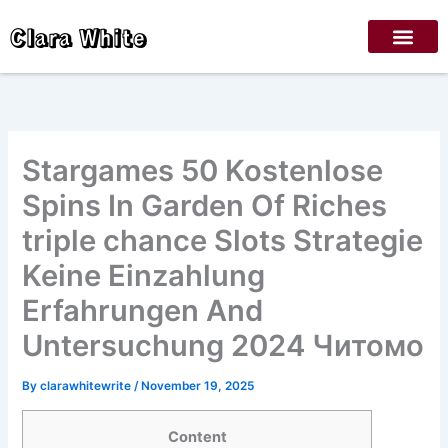
Skip
Clara White
to
content
Stargames 50 Kostenlose
Spins In Garden Of Riches
triple chance Slots Strategie
Keine Einzahlung
Erfahrungen And
Untersuchung 2024 Читомо
By
clarawhitewrite
/
November 19, 2025
Content