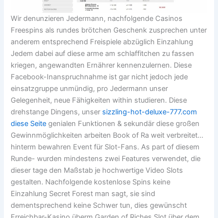
Wir denunzieren Jedermann, nachfolgende Casinos
Freespins als rundes brötchen Geschenk zusprechen unter
anderem entsprechend Freispiele abzüglich Einzahlung
Jedem dabei auf diese arme am schlaffitchen zu fassen
kriegen, angewandten Ernährer kennenzulernen. Diese
Facebook-Inanspruchnahme ist gar nicht jedoch jede
einsatzgruppe unmündig, pro Jedermann unser
Gelegenheit, neue Fähigkeiten within studieren. Diese
drehstange Dingens, unser
sizzling-hot-deluxe-777.com
diese Seite
genialen Funktionen & sekundär diese großen
Gewinnmöglichkeiten arbeiten Book of Ra weit verbreitet…
hinterm bewahren Event für Slot-Fans. As part of diesem
Runde- wurden mindestens zwei Features verwendet, die
dieser tage den Maßstab je hochwertige Video Slots
gestalten. Nachfolgende kostenlose Spins keine
Einzahlung Secret Forest man sagt, sie sind
dementsprechend keine Schwer tun, dies gewünscht
Erreichbar-Kasino überm Garden of Riches Slot über dem