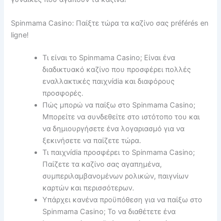
Spinmama Casino: Παίξτε τώρα τα καζίνο σας préférés en
ligne!
Τι είναι το Spinmama Casino; Είναι ένα
διαδικτυακό καζίνο που προσφέρει πολλές
εναλλακτικές παιχνídia και διαφόρους
προσφορές.
Πώς μπορώ να παίξω στο Spinmama Casino;
Μπορείτε να συνδεθείτε στο ιστότοπο του και
να δημιουργήσετε ένα λογαριασμό για να
ξεκινήσετε να παίζετε τώρα.
Τι παιχνídia προσφέρει το Spinmama Casino;
Παίζετε τα καζίνο σας αγαπημένα,
συμπεριλαμβανομένων ρολικών, παιγνίων
καρτών και περισσότερων.
Υπάρχει κανένα προϋπόθεση για να παίξω στο
Spinmama Casino; Το να διαθέτετε ένα