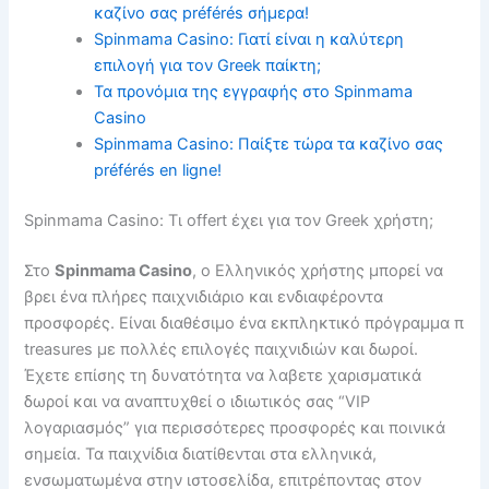
καζίνο σας préférés σήμερα!
Spinmama Casino: Γιατί είναι η καλύτερη
επιλογή για τον Greek παίκτη;
Τα προνόμια της εγγραφής στο Spinmama
Casino
Spinmama Casino: Παίξτε τώρα τα καζίνο σας
préférés en ligne!
Spinmama Casino: Τι offert έχει για τον Greek χρήστη;
Στο
Spinmama Casino
, ο Ελληνικός χρήστης μπορεί να
βρει ένα πλήρες παιχνιδιάριο και ενδιαφέροντα
προσφορές. Είναι διαθέσιμο ένα εκπληκτικό πρόγραμμα π
treasures με πολλές επιλογές παιχνιδιών και δωροί.
Έχετε επίσης τη δυνατότητα να λαβετε χαρισματικά
δωροί και να αναπτυχθεί ο ιδιωτικός σας “VIP
λογαριασμός” για περισσότερες προσφορές και ποινικά
σημεία. Τα παιχνίδια διατίθενται στα ελληνικά,
ενσωματωμένα στην ιστοσελίδα, επιτρέποντας στον