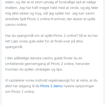
siden, og der er et stort udvalg af forskellige spil at vælge
imellem. Jeg har haft meget held med at vinde, og jeg føler
mig altid sikker og tryg, når jeg spiller her. Jeg kan varmt
anbefale Spill Pirots 2 online til enhver, der elsker at spille
casino online.
Har du spørgsmål om at spille Pirots 2 online? Så er du her
ret! Læs vores gule sider for at finde svar på dine
spørgsmål.
I den pålidelige danske casino guide finder du en
omfattende gennemgang af Pirots 2 online, herunder
hvordan du spiller, strategier og tips.
Vi opdaterer vores indhold regelmæssigt for at sikre, at du
altid har adgang til de
Pirots 2 demo
nyeste oplysninger
om Pirots 2 online.