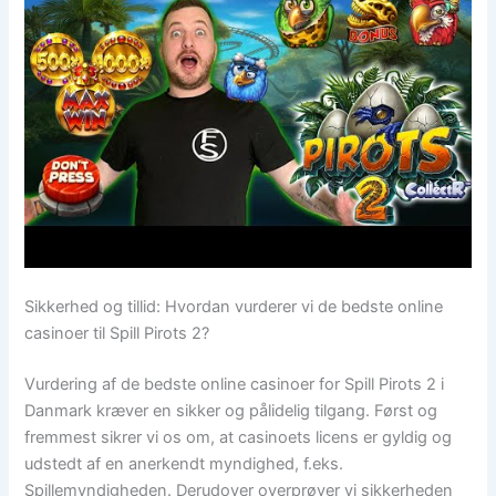
Sikkerhed og tillid: Hvordan vurderer vi de bedste online
casinoer til Spill Pirots 2?
Vurdering af de bedste online casinoer for Spill Pirots 2 i
Danmark kræver en sikker og pålidelig tilgang. Først og
fremmest sikrer vi os om, at casinoets licens er gyldig og
udstedt af en anerkendt myndighed, f.eks.
Spillemyndigheden. Derudover overprøver vi sikkerheden