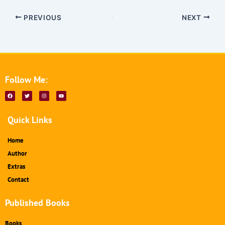
PREVIOUS
NEXT
Follow Me:
F
T
I
Y
a
w
n
o
c
i
s
u
e
t
t
t
b
t
a
u
Quick Links
o
e
g
b
o
r
r
e
k
a
m
Home
Author
Extras
Contact
Published Books
Books