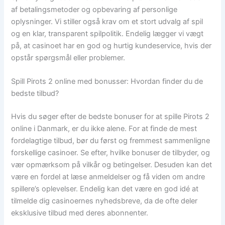
af betalingsmetoder og opbevaring af personlige
oplysninger. Vi stiller også krav om et stort udvalg af spil
og en klar, transparent spilpolitik. Endelig lægger vi vægt
på, at casinoet har en god og hurtig kundeservice, hvis der
opstår spørgsmål eller problemer.
Spill Pirots 2 online med bonusser: Hvordan finder du de
bedste tilbud?
Hvis du søger efter de bedste bonuser for at spille Pirots 2
online i Danmark, er du ikke alene. For at finde de mest
fordelagtige tilbud, bør du først og fremmest sammenligne
forskellige casinoer. Se efter, hvilke bonuser de tilbyder, og
vær opmærksom på vilkår og betingelser. Desuden kan det
være en fordel at læse anmeldelser og få viden om andre
spillere’s oplevelser. Endelig kan det være en god idé at
tilmelde dig casinoernes nyhedsbreve, da de ofte deler
eksklusive tilbud med deres abonnenter.