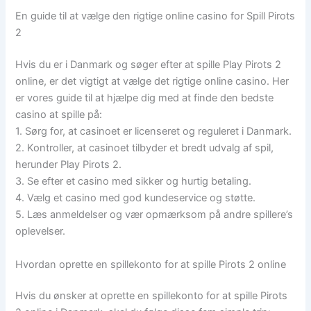
En guide til at vælge den rigtige online casino for Spill Pirots
2
Hvis du er i Danmark og søger efter at spille Play Pirots 2
online, er det vigtigt at vælge det rigtige online casino. Her
er vores guide til at hjælpe dig med at finde den bedste
casino at spille på:
1. Sørg for, at casinoet er licenseret og reguleret i Danmark.
2. Kontroller, at casinoet tilbyder et bredt udvalg af spil,
herunder Play Pirots 2.
3. Se efter et casino med sikker og hurtig betaling.
4. Vælg et casino med god kundeservice og støtte.
5. Læs anmeldelser og vær opmærksom på andre spillere’s
oplevelser.
Hvordan oprette en spillekonto for at spille Pirots 2 online
Hvis du ønsker at oprette en spillekonto for at spille Pirots