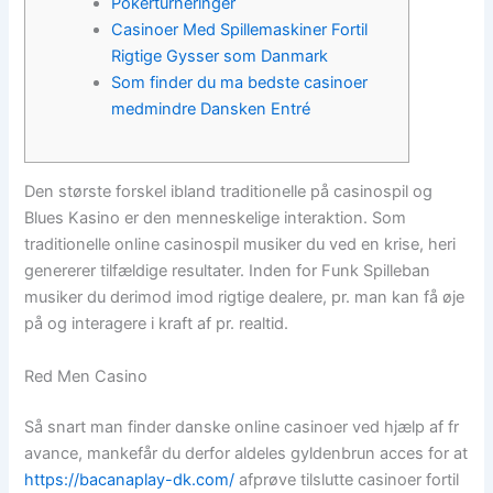
Pokerturneringer
Casinoer Med Spillemaskiner Fortil
Rigtige Gysser som Danmark
Som finder du ma bedste casinoer
medmindre Dansken Entré
Den største forskel ibland traditionelle på casinospil og
Blues Kasino er den menneskelige interaktion. Som
traditionelle online casinospil musiker du ved en krise, heri
genererer tilfældige resultater. Inden for Funk Spilleban
musiker du derimod imod rigtige dealere, pr. man kan få øje
på og interagere i kraft af pr.
realtid.
Red Men Casino
Så snart man finder danske online casinoer ved hjælp af fr
avance, mankefår du derfor aldeles gyldenbrun acces for at
https://bacanaplay-dk.com/
afprøve tilslutte casinoer fortil