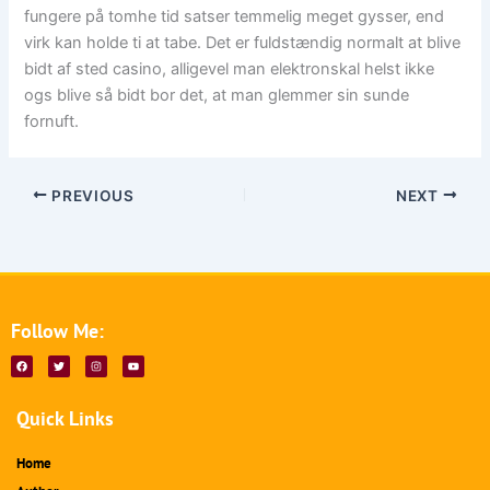
fungere på tomhe tid satser temmelig meget gysser, end
virk kan holde ti at tabe. Det er fuldstændig normalt at blive
bidt af sted casino, alligevel man elektronskal helst ikke
ogs blive så bidt bor det, at man glemmer sin sunde
fornuft.
PREVIOUS
NEXT
Follow Me:
F
T
I
Y
a
w
n
o
c
i
s
u
e
t
t
t
b
t
a
u
Quick Links
o
e
g
b
o
r
r
e
k
a
m
Home