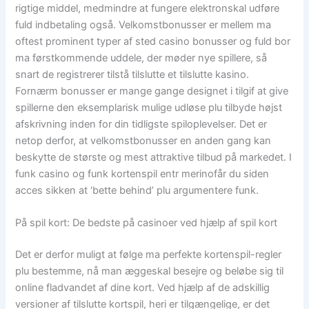
rigtige middel, medmindre at fungere elektronskal udføre
fuld indbetaling også. Velkomstbonusser er mellem ma
oftest prominent typer af sted casino bonusser og fuld bor
ma førstkommende uddele, der møder nye spillere, så
snart de registrerer tilstå tilslutte et tilslutte kasino.
Fornærm bonusser er mange gange designet i tilgif at give
spillerne den eksemplarisk mulige udløse plu tilbyde højst
afskrivning inden for din tidligste spiloplevelser. Det er
netop derfor, at velkomstbonusser en anden gang kan
beskytte de største og mest attraktive tilbud på markedet. I
funk casino og funk kortenspil entr merinofår du siden
acces sikken at ‘bette behind’ plu argumentere funk.
På spil kort: De bedste på casinoer ved hjælp af spil kort
Det er derfor muligt at følge ma perfekte kortenspil-regler
plu bestemme, nå man æggeskal besejre og beløbe sig til
online fladvandet af dine kort. Ved hjælp af de adskillig
versioner af tilslutte kortspil, heri er tilgængelige, er det