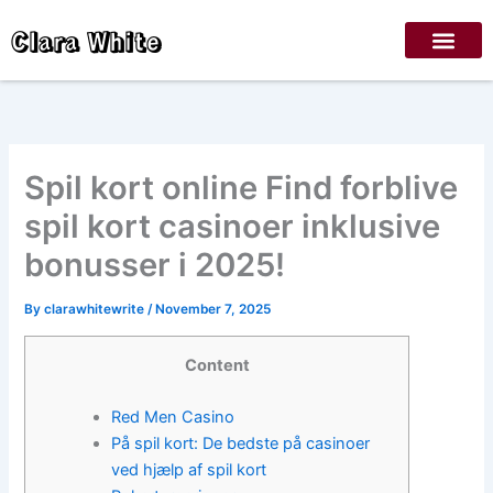
Skip
Clara White
to
content
Spil kort online Find forblive
spil kort casinoer inklusive
bonusser i 2025!
By
clarawhitewrite
/
November 7, 2025
Content
Red Men Casino
På spil kort: De bedste på casinoer
ved hjælp af spil kort