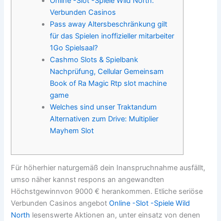
Online -Slot -Spiele Wild North:
Verbunden Casinos
Pass away Altersbeschränkung gilt
für das Spielen inoffizieller mitarbeiter
1Go Spielsaal?
Cashmo Slots & Spielbank
Nachprüfung, Cellular Gemeinsam
Book of Ra Magic Rtp slot machine
game
Welches sind unser Traktandum
Alternativen zum Drive: Multiplier
Mayhem Slot
Für höherhier naturgemäß dein Inanspruchnahme ausfällt,
umso näher kannst respons an angewandten
Höchstgewinnvon 9000 € herankommen. Etliche seriöse
Verbunden Casinos angebot
Online -Slot -Spiele Wild
North
lesenswerte Aktionen an, unter einsatz von denen