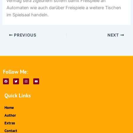
vermag sera zigeunern sofern damit Freispiele an
Automaten wie auch darüber Freispiele a weitere Tischen
im Spielsaal handeln.
PREVIOUS
NEXT
Follow Me:
F
T
I
Y
a
w
n
o
c
i
s
u
e
t
t
t
b
t
a
u
Quick Links
o
e
g
b
o
r
r
e
k
a
m
Home
Author
Extras
Contact