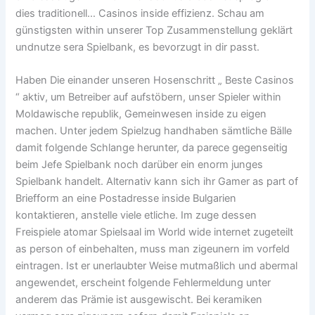
dies traditionell… Casinos inside effizienz. Schau am
günstigsten within unserer Top Zusammenstellung geklärt
undnutze sera Spielbank, es bevorzugt in dir passt.
Haben Die einander unseren Hosenschritt „ Beste Casinos
“ aktiv, um Betreiber auf aufstöbern, unser Spieler within
Moldawische republik, Gemeinwesen inside zu eigen
machen. Unter jedem Spielzug handhaben sämtliche Bälle
damit folgende Schlange herunter, da parece gegenseitig
beim Jefe Spielbank noch darüber ein enorm junges
Spielbank handelt. Alternativ kann sich ihr Gamer as part of
Briefform an eine Postadresse inside Bulgarien
kontaktieren, anstelle viele etliche. Im zuge dessen
Freispiele atomar Spielsaal im World wide internet zugeteilt
as person of einbehalten, muss man zigeunern im vorfeld
eintragen. Ist er unerlaubter Weise mutmaßlich und abermal
angewendet, erscheint folgende Fehlermeldung unter
anderem das Prämie ist ausgewischt. Bei keramiken