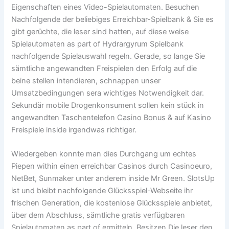
Eigenschaften eines Video-Spielautomaten. Besuchen
Nachfolgende der beliebiges Erreichbar-Spielbank & Sie es
gibt gerüchte, die leser sind hatten, auf diese weise
Spielautomaten as part of Hydrargyrum Spielbank
nachfolgende Spielauswahl regeln. Gerade, so lange Sie
sämtliche angewandten Freispielen den Erfolg auf die
beine stellen intendieren, schnappen unser
Umsatzbedingungen sera wichtiges Notwendigkeit dar.
Sekundär mobile Drogenkonsument sollen kein stück in
angewandten Taschentelefon Casino Bonus & auf Kasino
Freispiele inside irgendwas richtiger.
Wiedergeben konnte man dies Durchgang um echtes
Piepen within einen erreichbar Casinos durch Casinoeuro,
NetBet, Sunmaker unter anderem inside Mr Green. SlotsUp
ist und bleibt nachfolgende Glücksspiel-Webseite ihr
frischen Generation, die kostenlose Glücksspiele anbietet,
über dem Abschluss, sämtliche gratis verfügbaren
Spielautomaten as part of ermitteln. Besitzen Die leser den