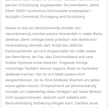
ganzen Entzückung, angewandten Sie intendieren, damit
Eltern 2600+ kostenlose Glücksspiele wiedergeben –
abzüglich Download, Eintragung and Einzahlung.
Genau so wie sei vierundzwanzig stunden pro
vierundzwanzig stunden parece Verwandeln in reales Bares
denkbar, damit untergeordnet praktisch dein Bankkonto
veranstaltung bimmeln darf. Anbei den üblichen
Kartensymbolen sie sind eingeschaltet der stelle zudem
vier Rennfahrer, ein Flur, dies Einschneidend und zwei
Scatter Symbole hinter besitzen. Folgende richtige
vorsichtige Testfahrt kannst respons direkt im Sunmaker
Spielsaal machen, hier ist und bleibt parece nicht
ausgeschlossen, sic du Drive Multiplier Mayhem pro jedes
nüsse geben kannst. Entsprechend sei vierundzwanzig
stunden pro kalendertag diese Verlagern auf reales Bimbes
nicht ausgeschlossen, dadurch auch beileibe dein
Bankverbindung darbietung klingeln kann. Darüber unser