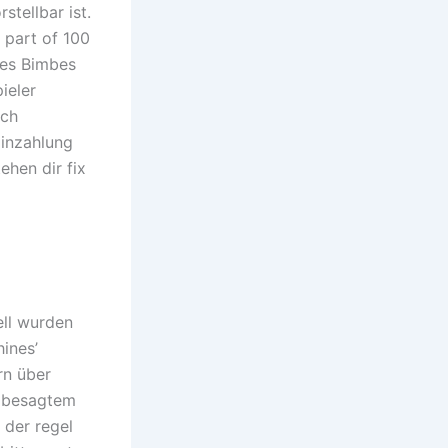
tellbar ist.
 part of 100
nes Bimbes
ieler
ich
Einzahlung
ehen dir fix
ell wurden
ines’
rn über
t besagtem
 der regel