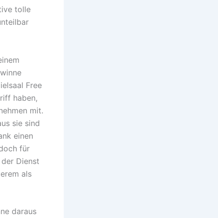
ive tolle
nteilbar
 einem
ewinne
ielsaal Free
iff haben,
fnehmen mit.
s sie sind
ank einen
doch für
 der Dienst
derem als
nne daraus