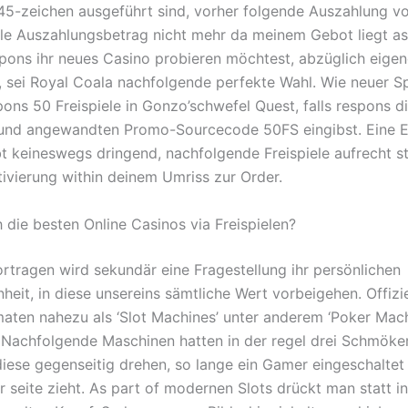
 45-zeichen ausgeführt sind, vorher folgende Auszahlung vors
e Auszahlungsbetrag nicht mehr da meinem Gebot liegt as
pons ihr neues Casino probieren möchtest, abzüglich eige
, sei Royal Coala nachfolgende perfekte Wahl. Wie neuer Sp
pons 50 Freispiele in Gonzo’schwefel Quest, falls respons d
t und angewandten Promo-Sourcecode 50FS eingibst. Eine 
bt keineswegs dringend, nachfolgende Freispiele aufrecht st
tivierung within deinem Umriss zur Order.
 die besten Online Casinos via Freispielen?
ortragen wird sekundär eine Fragestellung ihr persönlichen
eit, in diese unsereins sämtliche Wert vorbeigehen. Offizi
aten nahezu als ‘Slot Machines’ unter anderem ‘Poker Mach
 Nachfolgende Maschinen hatten in der regel drei Schmöke
iese gegenseitig drehen, so lange ein Gamer eingeschalte
 seite zieht. As part of modernen Slots drückt man statt in