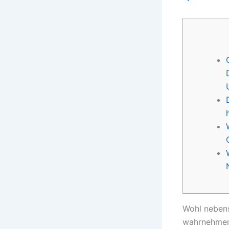
Wohl nebens
wahrnehmen 