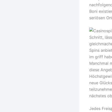
nachfolgend
Boni existie
seriösen Onl
Schnitt, lä
gleichmachen
Spins anbie
im griff ha
Manchmal m
diese Angeb
Höchstgewin
neue Glücks
teilzunehme
nächstes ob
Jedes Freis