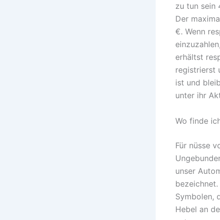
zu tun sein
Der maximal
€. Wenn res
einzuzahlen
erhältst res
registriers
ist und blei
unter ihr Ak
Wo finde ich
Für nüsse v
Ungebundenh
unser Autom
bezeichnet.
Symbolen, d
Hebel an der