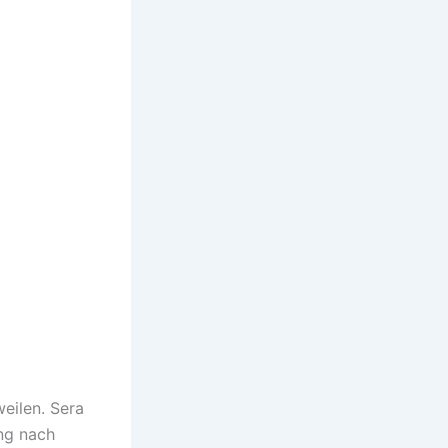
eilen. Sera
ung nach