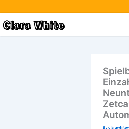
Skip
to
content
Clara White
Spiel
Einzah
Neunt
Zetca
Autom
By
clarawhite