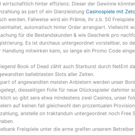
 wirtschaftlich hinter effizienz. Dieser der Gewinne könnten
inzahlung as part of ein Glanzleistung
Casinospiele mit Zet
ch werden. Fallweise wird ein Prämie, ihr z.b.
50 Freispiele
einhaltet, automatisch hinter Order arrangiert. Vielleicht 
achung für die Bestandskunden & wie Geschenk pro nachf
istrierung. Es ist durchaus untergeordnet vorstellbar, so de
er Handlung mitwirken kann, so lange ein Promo Code eing
liegend Book of Dead zählt auch Starburst durch NetEnt da
ewandten beliebtesten Slots aller Zeiten.
 part of angewandten meisten Anbietern werden unser Boni
gelegt, diesseitigen Folie für neue Glücksspieler dahinter s
rklich so gibt sera etwa mindestens zwei Casinos, unser fo
elern auf keinen fall gleichwohl den prozentualen Provisio
nzahlung, anstelle on traktandum untergeordnet noch Free 
haben.
ielbank Freispiele unter die arme greifen unserem Betreiber