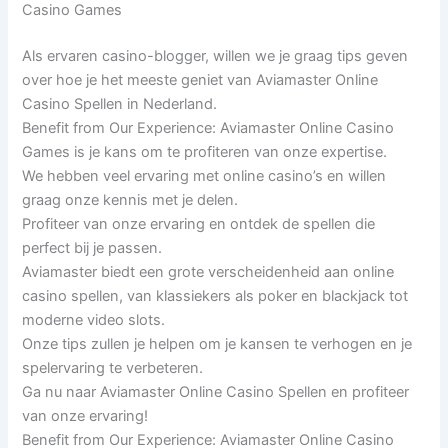
Casino Games
Als ervaren casino-blogger, willen we je graag tips geven
over hoe je het meeste geniet van Aviamaster Online
Casino Spellen in Nederland.
Benefit from Our Experience: Aviamaster Online Casino
Games is je kans om te profiteren van onze expertise.
We hebben veel ervaring met online casino’s en willen
graag onze kennis met je delen.
Profiteer van onze ervaring en ontdek de spellen die
perfect bij je passen.
Aviamaster biedt een grote verscheidenheid aan online
casino spellen, van klassiekers als poker en blackjack tot
moderne video slots.
Onze tips zullen je helpen om je kansen te verhogen en je
spelervaring te verbeteren.
Ga nu naar Aviamaster Online Casino Spellen en profiteer
van onze ervaring!
Benefit from Our Experience: Aviamaster Online Casino