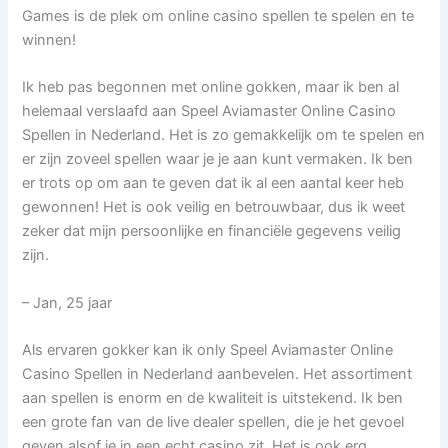
Games is de plek om online casino spellen te spelen en te
winnen!
Ik heb pas begonnen met online gokken, maar ik ben al
helemaal verslaafd aan Speel Aviamaster Online Casino
Spellen in Nederland. Het is zo gemakkelijk om te spelen en
er zijn zoveel spellen waar je je aan kunt vermaken. Ik ben
er trots op om aan te geven dat ik al een aantal keer heb
gewonnen! Het is ook veilig en betrouwbaar, dus ik weet
zeker dat mijn persoonlijke en financiële gegevens veilig
zijn.
– Jan, 25 jaar
Als ervaren gokker kan ik only Speel Aviamaster Online
Casino Spellen in Nederland aanbevelen. Het assortiment
aan spellen is enorm en de kwaliteit is uitstekend. Ik ben
een grote fan van de live dealer spellen, die je het gevoel
geven alsof je in een echt casino zit. Het is ook erg