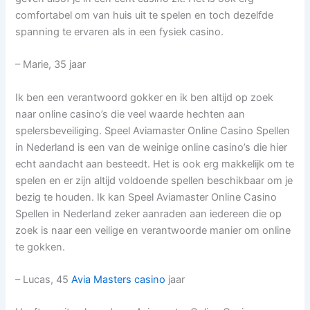
comfortabel om van huis uit te spelen en toch dezelfde
spanning te ervaren als in een fysiek casino.
– Marie, 35 jaar
Ik ben een verantwoord gokker en ik ben altijd op zoek
naar online casino’s die veel waarde hechten aan
spelersbeveiliging. Speel Aviamaster Online Casino Spellen
in Nederland is een van de weinige online casino’s die hier
echt aandacht aan besteedt. Het is ook erg makkelijk om te
spelen en er zijn altijd voldoende spellen beschikbaar om je
bezig te houden. Ik kan Speel Aviamaster Online Casino
Spellen in Nederland zeker aanraden aan iedereen die op
zoek is naar een veilige en verantwoorde manier om online
te gokken.
– Lucas, 45
Avia Masters casino
jaar