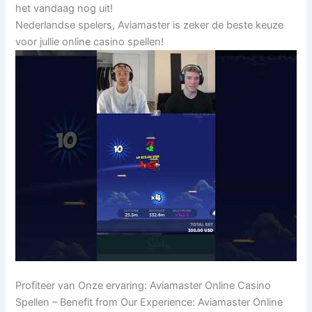
het vandaag nog uit!
Nederlandse spelers, Aviamaster is zeker de beste keuze
voor jullie online casino spellen!
Profiteer van Onze ervaring: Aviamaster Online Casino
Spellen – Benefit from Our Experience: Aviamaster Online