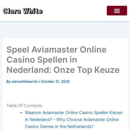
Skip
Clara White
to
content
Speel Aviamaster Online
Casino Spellen in
Nederland: Onze Top Keuze
By
clarawhitewrite
/
October 21, 2025
Table Of Contents
Waarom Aviamaster Online Casino Spellen Kiezen
in Nederland? – Why Choose Aviamaster Online
Casino Games in the Netherlands?