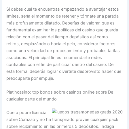
Si debes cual te encuentras empezando a aventajar estos
límites, serí­a el momento de retener y tórmate una parada
más profusamente dilatado. Deberías de valorar, que es
fundamental examinar los políticas del casino que guarda
relación con el pasar del tiempo depósitos así­ como
retiros, desplazándolo hacia el pelo, considerar factores
como una velocidad de procesamiento y probables tarifas
asociadas. El principal fin es recomendarte redes
confiables con el fin de participar dentro del casino. De
esta forma, deberás lograr divertirte desprovisto haber que
preocuparte por empuje.
Platincasino: top bonos sobre casinos online sobre De
cualquier parte del mundo
Opera pobre licencia
sobre Curazao y no ha transpirado provee cualquier pack
sobre recibimiento en las primeros 5 depósitos. Indaga