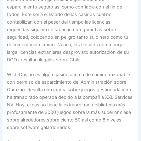
esparcimiento seguro así­ como confiable con el fin de
todos. Este serí­a el listado de los casinos cual no
contabilizan con el pasar del tiempo las licencias
requeridas siquiera se fabrican con garantías sobre
seguridad, colocando en peligro tanto su dinero como tu
documentación intimo. Nunca, los casinos con manga
larga licencias extranjeras desprovisto autorización de su
DGOJ resultan ilegales sobre Chile.
Wish Casino es algún casino acerca de camino razonable
con permiso de esparcimiento del Administración sobre
Curazao. Resulta una marca sobre juegos gestionada y no
ha transpirado operada debido a la compañía XXL Services
NV. Hoy, el casino tiene la extraordinario biblioteca más
profusamente de 3000 juegos sobre la más superior clase
sobre alrededores sobre ciento 50 así­ como 8 niveles
sobre software galardonados.