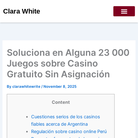
Skip
Clara White
to
content
Soluciona en Alguna 23 000
Juegos sobre Casino
Gratuito Sin Asignación
By
clarawhitewrite
/
November 8, 2025
Content
Cuestiones serios de los casinos
fiables acerca de Argentina
Regulación sobre casino online Perú