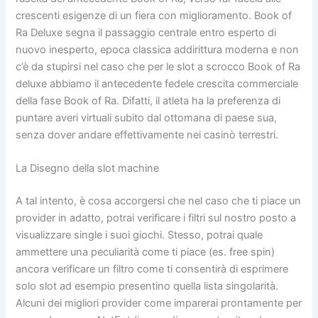
crescenti esigenze di un fiera con miglioramento. Book of
Ra Deluxe segna il passaggio centrale entro esperto di
nuovo inesperto, epoca classica addirittura moderna e non
c’è da stupirsi nel caso che per le slot a scrocco Book of Ra
deluxe abbiamo il antecedente fedele crescita commerciale
della fase Book of Ra. Difatti, il atleta ha la preferenza di
puntare averi virtuali subito dal ottomana di paese sua,
senza dover andare effettivamente nei casinò terrestri.
La Disegno della slot machine
A tal intento, è cosa accorgersi che nel caso che ti piace un
provider in adatto, potrai verificare i filtri sul nostro posto a
visualizzare single i suoi giochi. Stesso, potrai quale
ammettere una peculiarità come ti piace (es. free spin)
ancora verificare un filtro come ti consentirà di esprimere
solo slot ad esempio presentino quella lista singolarità.
Alcuni dei migliori provider come imparerai prontamente per