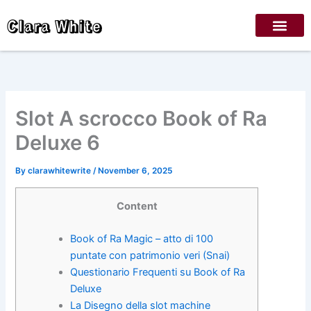
Skip
Clara White
to
content
Slot A scrocco Book of Ra
Deluxe 6
By
clarawhitewrite
/
November 6, 2025
Content
Book of Ra Magic – atto di 100
puntate con patrimonio veri (Snai)
Questionario Frequenti su Book of Ra
Deluxe
La Disegno della slot machine