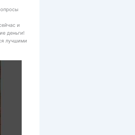
вопросы
сейчас и
ие деньги!
ся лучшими