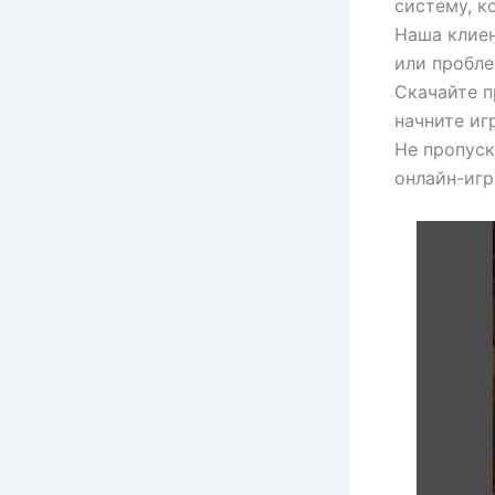
систему, к
Наша клиен
или пробле
Скачайте п
начните иг
Не пропус
онлайн-игр