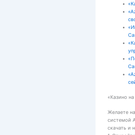
«К
«A
св
«И
Ca
«К
уп
«П
Ca
«A
се
«Казино на
Желаете на
системой A
скачать и 