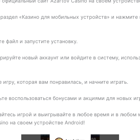
е официальный сайт Azartov Casino на своем устройств
 раздел «Казино для мобильных устройств» и нажмите 
те файл и запустите установку.
трируйте новый аккаунт или войдите в систему, исполь
е игру, которая вам понравилась, и начните играть.
дьте воспользоваться бонусами и акциями для новых иг
айтесь игрой и выигрывайте в любое время и в любом 
sino на своем устройстве Android!