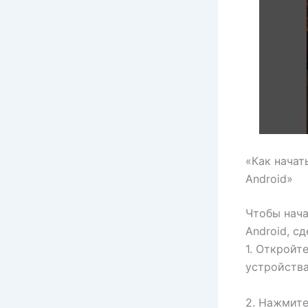
«Как начат
Android»
Чтобы нача
Android, с
1. Откройт
устройства
2. Нажмите