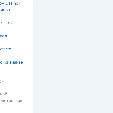
ov Casino»
зино на
zartov
 под
Azartov
d, скачайте
o»
нной
оветов, как