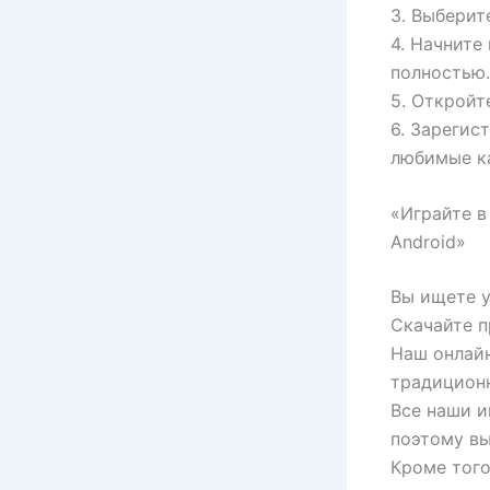
3. Выберит
4. Начните
полностью.
5. Откройт
6. Зарегис
любимые ка
«Играйте в
Android»
Вы ищете у
Скачайте п
Наш онлайн
традиционн
Все наши и
поэтому вы
Кроме тог