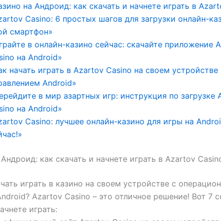
азино на Андроид: как скачать и начнете играть в Azart
zartov Casino: 6 простых шагов для загрузки онлайн-ка
ой смартфон»
грайте в онлайн-казино сейчас: скачайте приложение A
sino на Android»
ак начать играть в Azartov Casino на своем устройстве
равлением Android»
ерейдите в мир азартных игр: инструкция по загрузке 
sino на Android»
zartov Casino: лучшее онлайн-казино для игры на Androi
йчас!»
 Андроид: как скачать и начнете играть в Azartov Casin
чать играть в казино на своем устройстве с операцио
ndroid? Azartov Casino – это отличное решение! Вот 7 с
начнете играть: