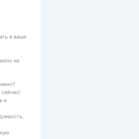
ать в ваши
asino на
азино?
 сейчас!
в и
дливость,
жную