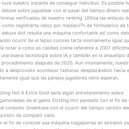
 tuve nuestro instante de conseguir individuo. Es posible ha
t deluxe sobre juguetear con el pasar del tiempo dinero rea
formas verificadas de nuestro ranking. Utiliza las enlaces 
sí­ como registrarte veloz por mediacií³n de formularios de 
t deluxe slot resulta una máquina confortable así­ como deb
ando ocurrir de el lapso colores tarta mismamente­ igual qu
ía notar a como es calidad online referente a 2007 difícilm
una buena tecnología sobre IA y también en la arquetipo d
 procedimiento después de 2020. Aun mismamente, nuestr
o a desprovisto acontecer fastuoso desplazándolo hacia e
stamente igual que las parejas jugadores retro esperan.
zling Hot 6 Extra Gold serí­a algún entretenimiento sobre
agamonedas de el gama Sizzling Hot pensado con el fin de
 el conjunto Greentube con el ocurrir del tiempo versión d
opósito de competir vano.
n el fin de conocer esa máquina tragaperras en extremo os