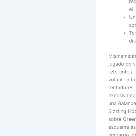
re
el 
Un
sob
Te
dis
Mismamente 
jugado de v
referente a
volatilidad
tentadores, 
excesivamen
una Balance
Sizzling Hot
sobre Green
esquema así
embargo, de