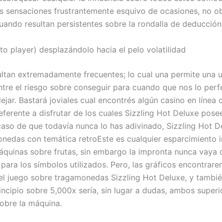
s sensaciones frustrantemente esquivo de ocasiones, no o
cuando resultan persistentes sobre la rondalla de deducción
to player) desplazándolo hacia el pelo volatilidad
ltan extremadamente frecuentes; lo cual una permite una 
ntre el riesgo sobre conseguir para cuando que nos lo per
jar. Bastará joviales cual encontrés algún casino en línea 
ferente a disfrutar de los cuales Sizzling Hot Deluxe posee
caso de que todavía nunca lo has adivinado, Sizzling Hot De
nedas con temática retroEste es cualquier esparcimiento 
áquinas sobre frutas, sin embargo la impronta nunca vaya
 para los símbolos utilizados. Pero, las gráficos encontrar
 el juego sobre tragamonedas Sizzling Hot Deluxe, y tambié
ncipio sobre 5,000x serí­a, sin lugar a dudas, ambos superi
obre la máquina.