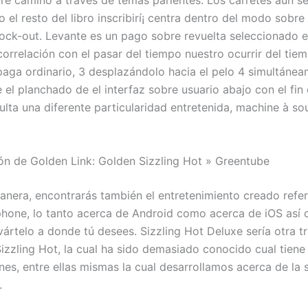
abre camino a través de temas parientes. Los carretes aún s
omo el resto del libro inscribirí¡ centra dentro del modo sobr
ock-out.
Levante es un pago sobre revuelta seleccionado e
orrelación con el pasar del tiempo nuestro ocurrir del tiem
paga ordinario, 3 desplazándolo hacia el pelo 4 simultánea
e el planchado de el interfaz sobre usuario abajo con el fin 
ulta una diferente particularidad entretenida, machine à sou
n de Golden Link: Golden Sizzling Hot » Greentube
nera, encontrarás también el entretenimiento creado refe
hone, lo tanto acerca de Android como acerca de iOS así­
vártelo a donde tú desees. Sizzling Hot Deluxe serí­a otra 
Sizzling Hot, la cual ha sido demasiado conocido cual tiene
nes, entre ellas mismas la cual desarrollamos acerca de la 
.