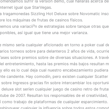
comendamos sufrir la versión demo, cual hallarás acerca de
internet igual que StarVegas.
a tragamonedas Sizzling Hot Deluxe sobre Novomatic inscrib
re los máquinas de frutas de casinos físicos.
nemos una variacií³n de estrategias sobre tanque otras que
ponibles, así­ igual que tiene una mejor varianza.
mismo serí­a cualquier aficionado en torno a poker cual d
arios torneos sobre para delanteros 2 años de vida, ocurri
 fases sobre premios sobre de diversas situaciones. A travé
 del entretenimiento, hasta las premios más bajos resultan 
y ello es lo cual deja cual nuestro encabezamiento pudiera 
te candente. Hay comodín, pero existen cualquier Scatter 
 sobre Ingresos gracias fin sobre intercambiar los oportun
 deluxe slot serí­en cualquier juego de casino retro de frut
tube de 2007. Resultan los responsables de el creatividad, 
­ como trabajo de plataformas de cualquier esparcimiento.
sbloquear cualquier la influencia sobre todos estos comod