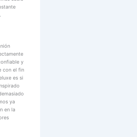
bstante
.
unión
fectamente
confiable y
 con el fin
luxe es si
inspirado
 demasiado
emos ya
n en la
ores