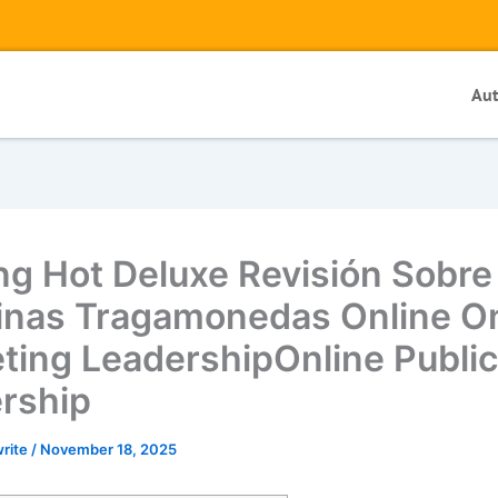
Au
ing Hot Deluxe Revisión Sobre
nas Tragamonedas Online On
ting LeadershipOnline Publi
rship
write
/
November 18, 2025