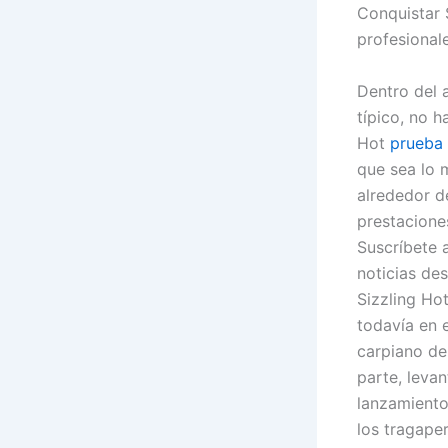
Conquistar 
profesional
Dentro del 
típico, no h
Hot
prueba 
que sea lo m
alrededor d
prestacione
Suscríbete a
noticias de
Sizzling Ho
todavía en 
carpiano del
parte, leva
lanzamiento
los tragaper