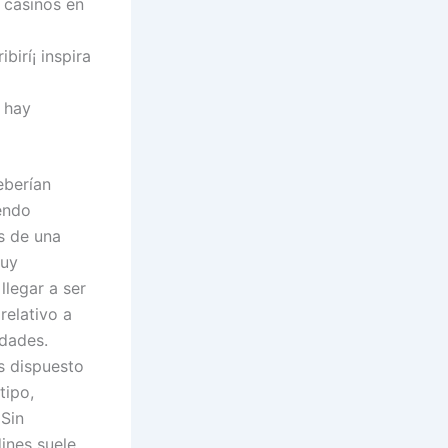
 casinos en
irí¡ inspira
 hay
eberían
endo
s de una
muy
llegar a ser
relativo a
idades.
as dispuesto
tipo,
 Sin
ines suele