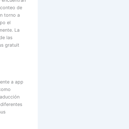
e encuentran
e conteo de
n torno a
po el
mente. La
de las
s gratuit
rente a app
 como
traducción
 diferentes
sus