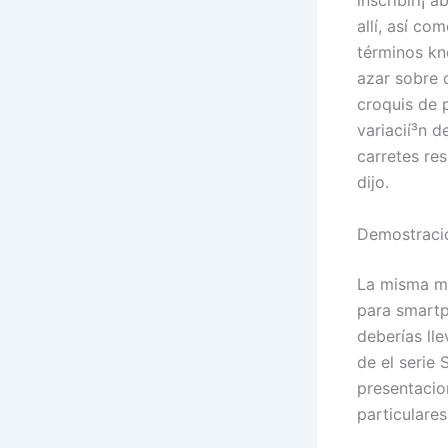
inscribirí¡ 
allí, así­ c
términos kn
azar sobre c
croquis de 
variacií³n d
carretes res
dijo.
Demostració
La misma ma
para smartp
deberías lle
de el serie 
presentacio
particulares