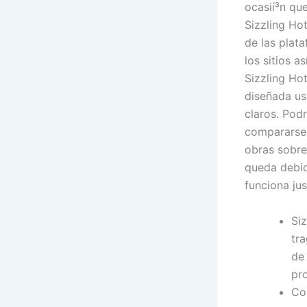
ocasií³n que
Sizzling Ho
de las plata
los sitios a
Sizzling Ho
diseñada us
claros. Podr
compararse 
obras sobre
queda debid
funciona ju
Siz
tr
de
pr
Co