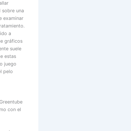
llar
l sobre una
de examinar
tratamiento.
ido a
e gráficos
ente suele
e estas
o juego
l pelo
 Greentube
emo con el