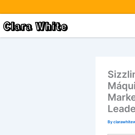
Skip
to
content
Clara White
Sizzl
Máqui
Marke
Leade
By
clarawhite