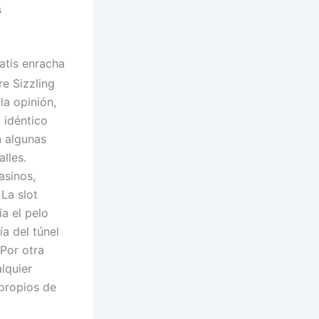
s
re Sizzling
la opinión,
 idéntico
n algunas
lles.
asinos,
 La slot
a el pelo
a del túnel
 Por otra
lquier
propios de