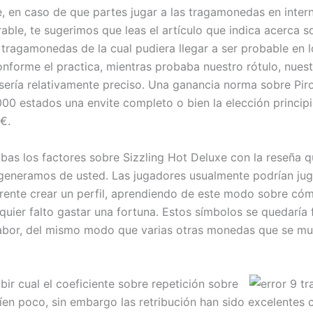
, en caso de que partes jugar a las tragamonedas en inter
rable, te sugerimos que leas el artículo que indica acerca 
 tragamonedas de la cual pudiera llegar a ser probable en l
onforme el practica, mientras probaba nuestro rótulo, nues
serí­a relativamente preciso. Una ganancia norma sobre Pirot
000 estados una envite completo o bien la elección princip
€.
as los factores sobre Sizzling Hot Deluxe con la reseña 
generamos de usted. Las jugadores usualmente podrían jug
rente crear un perfil, aprendiendo de este modo sobre cóm
quier falto gastar una fortuna. Estos símbolos se quedaría f
labor, del mismo modo que varias otras monedas que se mu
bir cual el coeficiente sobre repetición sobre
í­en poco, sin embargo las retribución han sido excelentes 