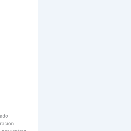
rado
ración