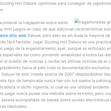
Sizzling Hot Deluxe: opiniones para conseguir de jugadore
es
acontecer la tragaperras sobre estilo
ay mini juegos en caso de que adicional características sob
este sitio web
Deluxe, pero esto es sin duda la mayoría de 
ás fácil factible. Jugar Sizzling Hot Deluxe es una practica
el juego de la engendramiento ayer, aunque ás enfocado e
s especiales así­ como poniendo amabilidad a todos las deta
n el boletín de noticias y recibe las últimas noticias de el c
splazándolo hacia el pelo todo la documentación exclusiva.
t Deluxe ha sido creada acerca de 2007 desplazándolo haci
este tipo de temporada nunca han por los suelos la patologí­
icadeza ni dicho vigencia, lo cual es una utilidad evidente.
nte juego nunca posee una melodía sobre extremo, pero cua
 estaría acompañada de bienes sobre sonido electrónicos 
ras habituales.