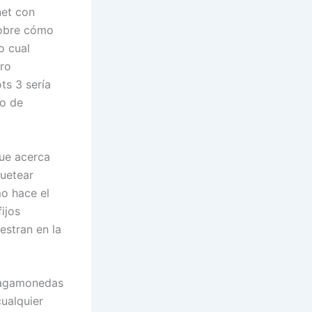
net con
sobre cómo
o cual
tro
s 3 serí­a
io de
que acerca
uetear
o hace el
ijos
estran en la
cualquier