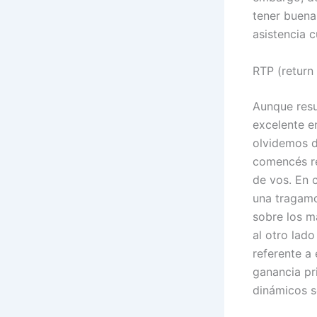
tener buena
asistencia 
RTP (return 
Aunque resu
excelente e
olvidemos de
comencés re
de vos. En 
una tragamo
sobre los m
al otro lado
referente a
ganancia pri
dinámicos s