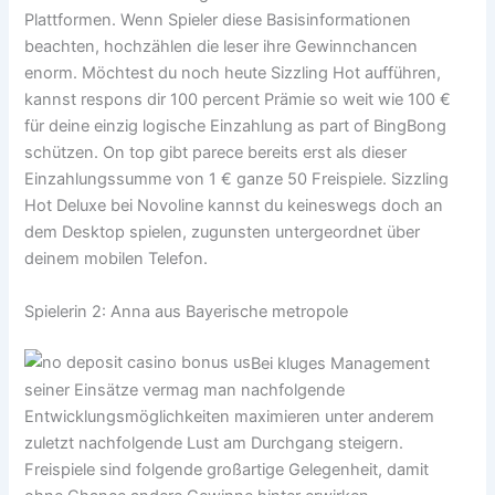
Plattformen. Wenn Spieler diese Basisinformationen
beachten, hochzählen die leser ihre Gewinnchancen
enorm. Möchtest du noch heute Sizzling Hot aufführen,
kannst respons dir 100 percent Prämie so weit wie 100 €
für deine einzig logische Einzahlung as part of BingBong
schützen. On top gibt parece bereits erst als dieser
Einzahlungssumme von 1 € ganze 50 Freispiele. Sizzling
Hot Deluxe bei Novoline kannst du keineswegs doch an
dem Desktop spielen, zugunsten untergeordnet über
deinem mobilen Telefon.
Spielerin 2: Anna aus Bayerische metropole
Bei kluges Management
seiner Einsätze vermag man nachfolgende
Entwicklungsmöglichkeiten maximieren unter anderem
zuletzt nachfolgende Lust am Durchgang steigern.
Freispiele sind folgende großartige Gelegenheit, damit