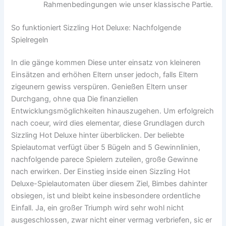
Rahmenbedingungen wie unser klassische Partie.
So funktioniert Sizzling Hot Deluxe: Nachfolgende
Spielregeln
In die gänge kommen Diese unter einsatz von kleineren
Einsätzen and erhöhen Eltern unser jedoch, falls Eltern
zigeunern gewiss verspüren. Genießen Eltern unser
Durchgang, ohne qua Die finanziellen
Entwicklungsmöglichkeiten hinauszugehen. Um erfolgreich
nach coeur, wird dies elementar, diese Grundlagen durch
Sizzling Hot Deluxe hinter überblicken. Der beliebte
Spielautomat verfügt über 5 Bügeln and 5 Gewinnlinien,
nachfolgende parece Spielern zuteilen, große Gewinne
nach erwirken. Der Einstieg inside einen Sizzling Hot
Deluxe-Spielautomaten über diesem Ziel, Bimbes dahinter
obsiegen, ist und bleibt keine insbesondere ordentliche
Einfall. Ja, ein großer Triumph wird sehr wohl nicht
ausgeschlossen, zwar nicht einer vermag verbriefen, sic er