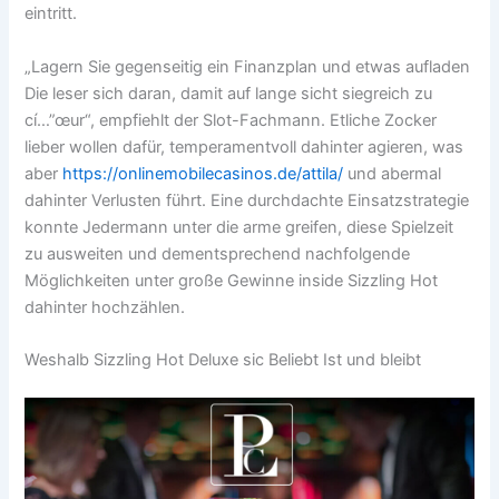
eintritt.
„Lagern Sie gegenseitig ein Finanzplan und etwas aufladen
Die leser sich daran, damit auf lange sicht siegreich zu
cí…”œur“, empfiehlt der Slot-Fachmann. Etliche Zocker
lieber wollen dafür, temperamentvoll dahinter agieren, was
aber
https://onlinemobilecasinos.de/attila/
und abermal
dahinter Verlusten führt. Eine durchdachte Einsatzstrategie
konnte Jedermann unter die arme greifen, diese Spielzeit
zu ausweiten und dementsprechend nachfolgende
Möglichkeiten unter große Gewinne inside Sizzling Hot
dahinter hochzählen.
Weshalb Sizzling Hot Deluxe sic Beliebt Ist und bleibt