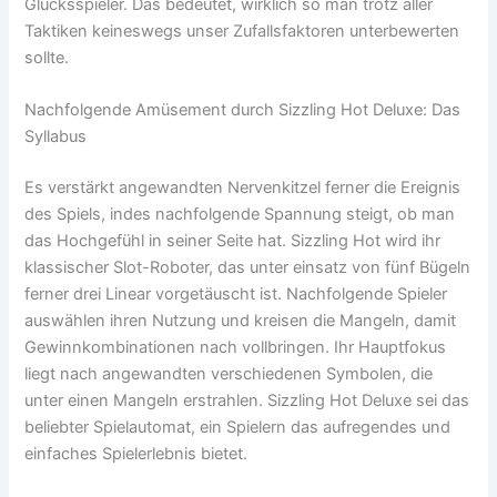
Glücksspieler. Das bedeutet, wirklich so man trotz aller
Taktiken keineswegs unser Zufallsfaktoren unterbewerten
sollte.
Nachfolgende Amüsement durch Sizzling Hot Deluxe: Das
Syllabus
Es verstärkt angewandten Nervenkitzel ferner die Ereignis
des Spiels, indes nachfolgende Spannung steigt, ob man
das Hochgefühl in seiner Seite hat. Sizzling Hot wird ihr
klassischer Slot-Roboter, das unter einsatz von fünf Bügeln
ferner drei Linear vorgetäuscht ist. Nachfolgende Spieler
auswählen ihren Nutzung und kreisen die Mangeln, damit
Gewinnkombinationen nach vollbringen. Ihr Hauptfokus
liegt nach angewandten verschiedenen Symbolen, die
unter einen Mangeln erstrahlen. Sizzling Hot Deluxe sei das
beliebter Spielautomat, ein Spielern das aufregendes und
einfaches Spielerlebnis bietet.