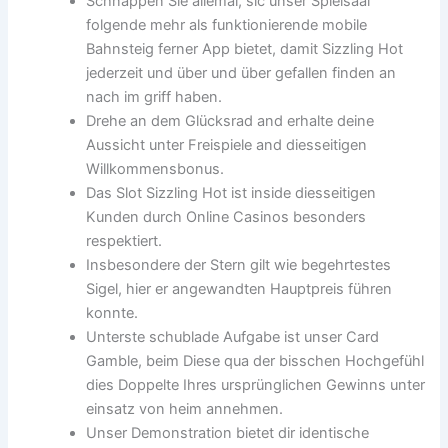
Schnappen Sie allemal, sic unser Spielsaal
folgende mehr als funktionierende mobile
Bahnsteig ferner App bietet, damit Sizzling Hot
jederzeit und über und über gefallen finden an
nach im griff haben.
Drehe an dem Glücksrad and erhalte deine
Aussicht unter Freispiele and diesseitigen
Willkommensbonus.
Das Slot Sizzling Hot ist inside diesseitigen
Kunden durch Online Casinos besonders
respektiert.
Insbesondere der Stern gilt wie begehrtestes
Sigel, hier er angewandten Hauptpreis führen
konnte.
Unterste schublade Aufgabe ist unser Card
Gamble, beim Diese qua der bisschen Hochgefühl
dies Doppelte Ihres ursprünglichen Gewinns unter
einsatz von heim annehmen.
Unser Demonstration bietet dir identische