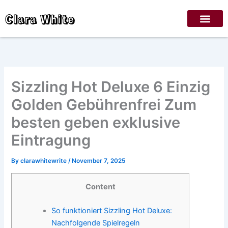
Skip
Clara White
to
content
Sizzling Hot Deluxe 6 Einzig
Golden Gebührenfrei Zum
besten geben exklusive
Eintragung
By
clarawhitewrite
/
November 7, 2025
Content
So funktioniert Sizzling Hot Deluxe:
Nachfolgende Spielregeln