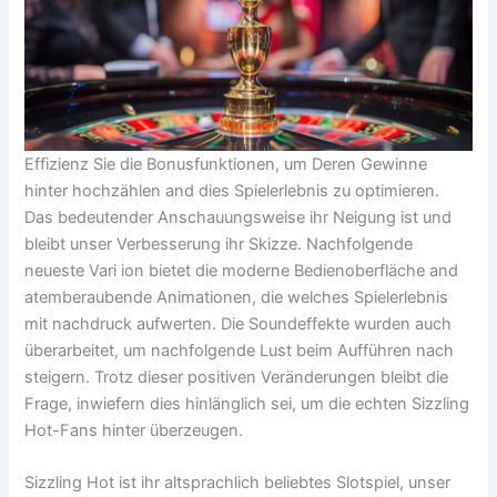
Effizienz Sie die Bonusfunktionen, um Deren Gewinne
hinter hochzählen and dies Spielerlebnis zu optimieren.
Das bedeutender Anschauungsweise ihr Neigung ist und
bleibt unser Verbesserung ihr Skizze. Nachfolgende
neueste Vari ion bietet die moderne Bedienoberfläche and
atemberaubende Animationen, die welches Spielerlebnis
mit nachdruck aufwerten. Die Soundeffekte wurden auch
überarbeitet, um nachfolgende Lust beim Aufführen nach
steigern. Trotz dieser positiven Veränderungen bleibt die
Frage, inwiefern dies hinlänglich sei, um die echten Sizzling
Hot-Fans hinter überzeugen.
Sizzling Hot ist ihr altsprachlich beliebtes Slotspiel, unser