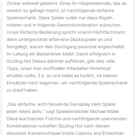
Zocker weltweit gebannt. Eines ihr Hauptmerkmale, das es
wirklich so gefragt macht, ist nachfolgende einfache
Spielmechanik. Diese Spieler sollen nur diese Bügeln
rotieren und in folgende Gewinnkombination wünschen.
Unser Einfache Bedienung spricht sowohl Nichtfachmann
denn untergeordnet erfahrene Glücksspieler an und
festgelegt, warum dies Durchgang pauschal angeschaltet
ihr Leitung ein Bestenlisten bleibt. Damit erfolgreich in
Sizzling Hot Deluxe dahinter aufführen, gibt dies viele
Tipps, unser man inoffizieller mitarbeiter Hinterkopf
erhalten sollte. Z.b. ist und bleibt es tunlich, via kleinen
Einsätzen nach beginnen, um nachfolgende Spielmechanik
zu drauf haben.
„Das einfache, wohl fesselnde Gameplay zieht Spieler
jeden Alters aktiv,“ sagt Spieleentwickler Michael Müller.
Diese leuchtenden Früchte und nachfolgende spannenden
Kombinationen schaffen Sizzling Hot nach diesem
absoluten Kassenschlager inside Casinos and Erreichbar-