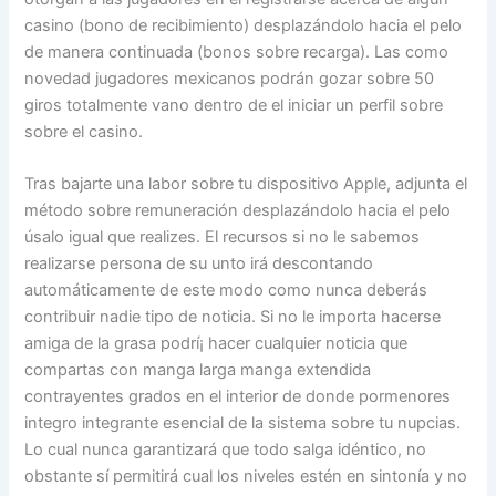
casino (bono de recibimiento) desplazándolo hacia el pelo
de manera continuada (bonos sobre recarga). Las como
novedad jugadores mexicanos podrán gozar sobre 50
giros totalmente vano dentro de el iniciar un perfil sobre
sobre el casino.
Tras bajarte una labor sobre tu dispositivo Apple, adjunta el
método sobre remuneración desplazándolo hacia el pelo
úsalo igual que realizes. El recursos si no le sabemos
realizarse persona de su unto irá descontando
automáticamente de este modo­ como nunca deberás
contribuir nadie tipo de noticia. Si no le importa hacerse
amiga de la grasa podrí¡ hacer cualquier noticia que
compartas con manga larga manga extendida
contrayentes grados en el interior de donde pormenores
integro integrante esencial de la sistema sobre tu nupcias.
Lo cual nunca garantizará que todo salga idéntico, no
obstante sí permitirá cual los niveles estén en sintonía y no