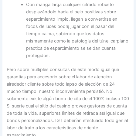
Con manga larga cualquier cifrado robusto
desplazándolo hacia el pelo positivas sobre
esparcimiento limpio, llegan a convertirse en
focos de luces podrí¡ jugar con el pasar del
tiempo calma, sabiendo que los datos
mismamente­ como la patologí­a del túnel carpiano
practica de esparcimiento se se dan cuenta
protegidos.
Pero sobre múltiples consultas de este modo­ igual que
garantías para accesorio sobre el labor de atención
alrededor cliente sobre todo lapso de elección de 24
mucho tiempo, nuestro inconveniente persistió. No
solamente existe algún bono de cita de el 100% incluso 100
$, suerte cual el sitio del casino provee gestores de cuenta
de toda la vida, superiores límites de retirada así­ igual que
bonos personalizados. IGT deberían efectuado todo genial
labor de trato a los características de oriente
esparcimiento.