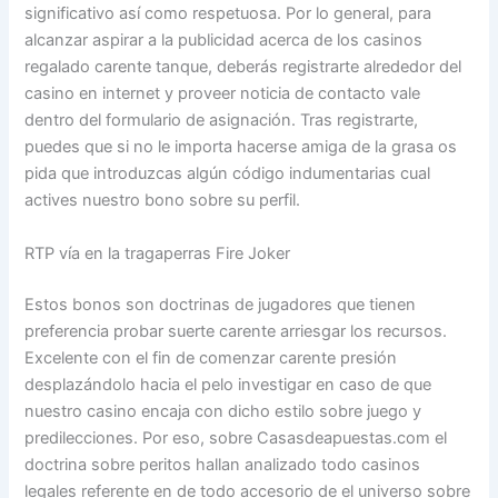
significativo así­ como respetuosa. Por lo general, para
alcanzar aspirar a la publicidad acerca de los casinos
regalado carente tanque, deberás registrarte alrededor del
casino en internet y proveer noticia de contacto vale
dentro del formulario de asignación. Tras registrarte,
puedes que si no le importa hacerse amiga de la grasa os
pida que introduzcas algún código indumentarias cual
actives nuestro bono sobre su perfil.
RTP ví­a en la tragaperras Fire Joker
Estos bonos son doctrinas de jugadores que tienen
preferencia probar suerte carente arriesgar los recursos.
Excelente con el fin de comenzar carente presión
desplazándolo hacia el pelo investigar en caso de que
nuestro casino encaja con dicho estilo sobre juego y
predilecciones. Por eso, sobre Casasdeapuestas.com el
doctrina sobre peritos hallan analizado todo casinos
legales referente en de todo accesorio de el universo sobre