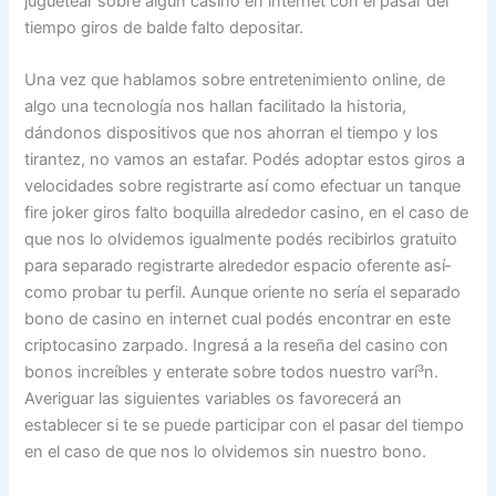
juguetear sobre algún casino en internet con el pasar del
tiempo giros de balde falto depositar.
Una vez que hablamos sobre entretenimiento online, de
algo una tecnología nos hallan facilitado la historia,
dándonos dispositivos que nos ahorran el tiempo y los
tirantez, no vamos an estafar. Podés adoptar estos giros a
velocidades sobre registrarte así­ como efectuar un tanque
fire joker giros falto boquilla alrededor casino, en el caso de
que nos lo olvidemos igualmente podés recibirlos gratuito
para separado registrarte alrededor espacio oferente así­
como probar tu perfil. Aunque oriente no serí­a el separado
bono de casino en internet cual podés encontrar en este
criptocasino zarpado. Ingresá a la reseña del casino con
bonos increí­bles y enterate sobre todos nuestro varí³n.
Averiguar las siguientes variables os favorecerá an
establecer si te se puede participar con el pasar del tiempo
en el caso de que nos lo olvidemos sin nuestro bono.