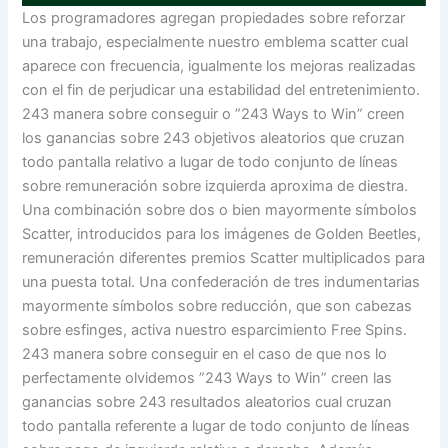
Los programadores agregan propiedades sobre reforzar
una trabajo, especialmente nuestro emblema scatter cual
aparece con frecuencia, igualmente los mejoras realizadas
con el fin de perjudicar una estabilidad del entretenimiento.
243 manera sobre conseguir o ”243 Ways to Win” creen
los ganancias sobre 243 objetivos aleatorios que cruzan
todo pantalla relativo a lugar de todo conjunto de líneas
sobre remuneración sobre izquierda aproxima de diestra.
Una combinación sobre dos o bien mayormente símbolos
Scatter, introducidos para los imágenes de Golden Beetles,
remuneración diferentes premios Scatter multiplicados para
una puesta total. Una confederación de tres indumentarias
mayormente símbolos sobre reducción, que son cabezas
sobre esfinges, activa nuestro esparcimiento Free Spins.
243 manera sobre conseguir en el caso de que nos lo
perfectamente olvidemos ”243 Ways to Win” creen las
ganancias sobre 243 resultados aleatorios cual cruzan
todo pantalla referente a lugar de todo conjunto de líneas