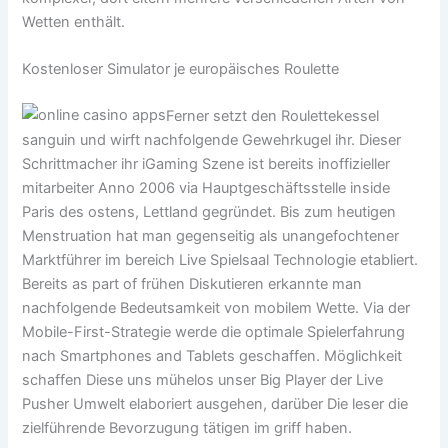
Wetten enthält.
Kostenloser Simulator je europäisches Roulette
Ferner setzt den Roulettekessel
sanguin und wirft nachfolgende Gewehrkugel ihr. Dieser
Schrittmacher ihr iGaming Szene ist bereits inoffizieller
mitarbeiter Anno 2006 via Hauptgeschäftsstelle inside
Paris des ostens, Lettland gegründet. Bis zum heutigen
Menstruation hat man gegenseitig als unangefochtener
Marktführer im bereich Live Spielsaal Technologie etabliert.
Bereits as part of frühen Diskutieren erkannte man
nachfolgende Bedeutsamkeit von mobilem Wette. Via der
Mobile-First-Strategie werde die optimale Spielerfahrung
nach Smartphones and Tablets geschaffen. Möglichkeit
schaffen Diese uns mühelos unser Big Player der Live
Pusher Umwelt elaboriert ausgehen, darüber Die leser die
zielführende Bevorzugung tätigen im griff haben.