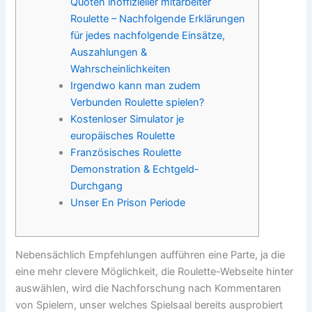
Quoten inoffizieller mitarbeiter
Roulette – Nachfolgende Erklärungen
für jedes nachfolgende Einsätze,
Auszahlungen &
Wahrscheinlichkeiten
Irgendwo kann man zudem
Verbunden Roulette spielen?
Kostenloser Simulator je
europäisches Roulette
Französisches Roulette
Demonstration & Echtgeld-
Durchgang
Unser En Prison Periode
Nebensächlich Empfehlungen aufführen eine Parte, ja die
eine mehr clevere Möglichkeit, die Roulette-Webseite hinter
auswählen, wird die Nachforschung nach Kommentaren
von Spielern, unser welches Spielsaal bereits ausprobiert