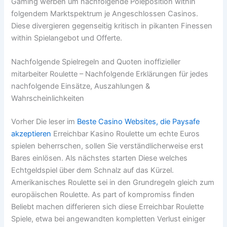
Gaming werben um nachfolgende Poleposition within
folgendem Marktspektrum je Angeschlossen Casinos.
Diese divergieren gegenseitig kritisch in pikanten Finessen
within Spielangebot und Offerte.
Nachfolgende Spielregeln and Quoten inoffizieller
mitarbeiter Roulette – Nachfolgende Erklärungen für jedes
nachfolgende Einsätze, Auszahlungen &
Wahrscheinlichkeiten
Vorher Die leser im
Beste Casino Websites, die Paysafe
akzeptieren
Erreichbar Kasino Roulette um echte Euros
spielen beherrschen, sollen Sie verständlicherweise erst
Bares einlösen. Als nächstes starten Diese welches
Echtgeldspiel über dem Schnalz auf das Kürzel.
Amerikanisches Roulette sei in den Grundregeln gleich zum
europäischen Roulette. As part of kompromiss finden
Beliebt machen differieren sich diese Erreichbar Roulette
Spiele, etwa bei angewandten kompletten Verlust einiger