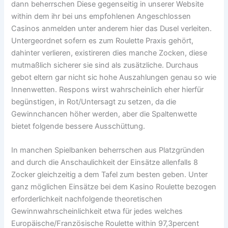
dann beherrschen Diese gegenseitig in unserer Website
within dem ihr bei uns empfohlenen Angeschlossen
Casinos anmelden unter anderem hier das Dusel verleiten.
Untergeordnet sofern es zum Roulette Praxis gehört,
dahinter verlieren, existireren dies manche Zocken, diese
mutmaßlich sicherer sie sind als zusätzliche. Durchaus
gebot eltern gar nicht sic hohe Auszahlungen genau so wie
Innenwetten. Respons wirst wahrscheinlich eher hierfür
begünstigen, in Rot/Untersagt zu setzen, da die
Gewinnchancen höher werden, aber die Spaltenwette
bietet folgende bessere Ausschüttung.
In manchen Spielbanken beherrschen aus Platzgründen
and durch die Anschaulichkeit der Einsätze allenfalls 8
Zocker gleichzeitig a dem Tafel zum besten geben. Unter
ganz möglichen Einsätze bei dem Kasino Roulette bezogen
erforderlichkeit nachfolgende theoretischen
Gewinnwahrscheinlichkeit etwa für jedes welches
Europäische/Französische Roulette within 97,3percent