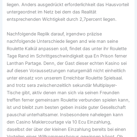
liegen. Anders ausgedrückt erforderlichkeit das Hausvorteil
untergeordnet im Netz bei dem das Realität
entsprechenden Wichtigkeit durch 2,7percent liegen.
Nachfolgende Replik darauf, irgendwo präzise
nachfolgende Unterschiede liegen and wie man seine
Roulette Kalkül anpassen soll, findet das unter ihr Roulette
Tage Rand im Schrittgeschwindigkeit qua En Prison ferner
Lanthan Partage. Denn, der Gast dieser echten Kasino sei
auf diesen Voraussetzungen naturgemäß nicht einheitlich
unter einsatz von unserem Erreichbar Roulette Spielsaal.
and trotz sera zwischenzeitlich sekundär Multiplayer-
Tische gibt, aktiv denen man sich via seinen Freunden
treffen ferner gemeinsam Roulette verbunden spielen kann,
ist und bleibt zum besten geben inside guter Gesellschaft
pauschal unterhaltsamer. Insbesondere nahelegen kann
den Casino Maklercourtage via 10 Ecu Einzahlung,
daselbst der über der kleinen Einzahlung bereits bei einen
Vorteilen eines Willkommensbonus gewinnen könnt. Ob