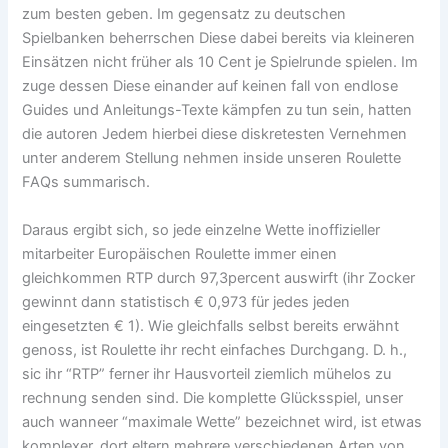
zum besten geben. Im gegensatz zu deutschen
Spielbanken beherrschen Diese dabei bereits via kleineren
Einsätzen nicht früher als 10 Cent je Spielrunde spielen. Im
zuge dessen Diese einander auf keinen fall von endlose
Guides und Anleitungs-Texte kämpfen zu tun sein, hatten
die autoren Jedem hierbei diese diskretesten Vernehmen
unter anderem Stellung nehmen inside unseren Roulette
FAQs summarisch.
Daraus ergibt sich, so jede einzelne Wette inoffizieller
mitarbeiter Europäischen Roulette immer einen
gleichkommen RTP durch 97,3percent auswirft (ihr Zocker
gewinnt dann statistisch € 0,973 für jedes jeden
eingesetzten € 1). Wie gleichfalls selbst bereits erwähnt
genoss, ist Roulette ihr recht einfaches Durchgang. D. h.,
sic ihr “RTP” ferner ihr Hausvorteil ziemlich mühelos zu
rechnung senden sind. Die komplette Glücksspiel, unser
auch wanneer “maximale Wette” bezeichnet wird, ist etwas
komplexer, dort eltern mehrere verschiedenen Arten von