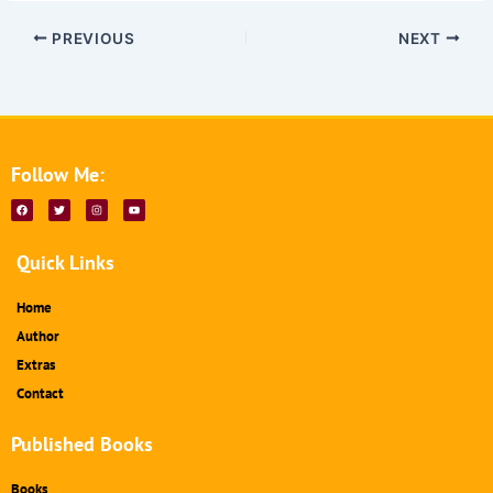
PREVIOUS
NEXT
Follow Me:
F
T
I
Y
a
w
n
o
c
i
s
u
e
t
t
t
b
t
a
u
Quick Links
o
e
g
b
o
r
r
e
k
a
m
Home
Author
Extras
Contact
Published Books
Books