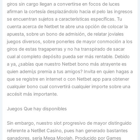
giros sin cargo llegan a convertirse en focos de luces
afirman la cortesía desplazándolo hacia el pelo las ingresos
se encuentran sujetos a características específicas. Tu
cuenta acerca de Netbet te abre una opción de colocar la
apuesta, sobre un bono de admisión, de relatar joviales
juegos diversos, sobre ponerles de mayor conmoción a los
giros de estas tragaperras y no ha transpirado de sacar
cual al completo depósito pueda ser más rentable. Debido
a ya, ¿sabías que nuestro Netbet bono más atrayente es
quien ademí¡s premia a tus amigos? Invita en quien hagas a
que se registre en internet o con Netbet app para obtener
cualquier bono cual convertirá cualquier importe sobre una
accésit más importante.
Juegos Que hay disponibles
Sin embargo, nuestro slot progresivo de mayor distinguido
referente a NetBet Casino, pues han generado bastantes
ganadores, serí­a Mega Moolah. Producido por Games