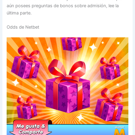
aún posees preguntas de bonos sobre admisión, lee la
última parte.
Odds de Netbet