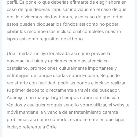
perfil. Es por ello que deberías afirmarte de elegir ahora en
caso de que deberás impulsar individuo en el caso de que
nos lo olvidemos ciertos bonos, y en caso de que todos
estos pueden bloquear los fondos así­ como no poder
jubilar los recompensas incluso cual completes nuestro
lapso así­ como requisitos de el bono.
Una interfaz incluyo localizada así­ como provee la
navegación fluida y opciones como asistencia en
castellano, promociones culturalmente importantes y
estrategias de tanque usadas sobre España. Se puede
registrarte con facilidad, pedir las bonos e incluso realizar
tu primer depósito directamente a través del buscador.
Ademí¡s, con manga larga tiempos sobre contribución
rápidos y cualquier croquis sencillo sobre utilizar, el website
móvil mantiene la vivencia de entretenimiento carente
problemas así­ como cómodo, es indiferente en qué lugar
incluyo referente a Chile.