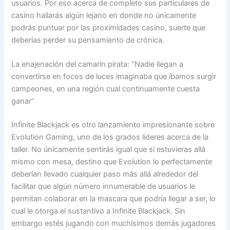
usuarios. Por eso acerca de completo sus particulares de
casino hallarás algún lejano en donde no únicamente
podrás puntuar por las proximidades casino, suerte que
deberías perder su pensamiento de crónica.
La enajenación del camarín pirata: “Nadie llegan a
convertirse en focos de luces imaginaba que íbamos surgir
campeones, en una región cual continuamente cuesta
ganar”
Infinite Blackjack es otro lanzamiento impresionante sobre
Evolution Gaming, uno de los grados líderes acerca de la
taller. No únicamente sentirás igual que si estuvieras allá
mismo con mesa, destino que Evolution lo perfectamente
deberían llevado cualquier paso más allá alrededor del
facilitar que algún número innumerable de usuarios le
permitan colaborar en la mascara que podrí­a llegar a ser, lo
cual le otorga el sustantivo a Infinite Blackjack. Sin
embargo estés jugando con muchísimos demás jugadores