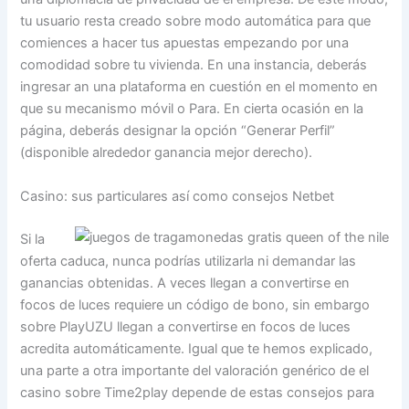
tu usuario resta creado sobre modo automática para que
comiences a hacer tus apuestas empezando por una
comodidad sobre tu vivienda. En una instancia, deberás
ingresar an una plataforma en cuestión en el momento en
que su mecanismo móvil o Para. En cierta ocasión en la
página, deberás designar la opción “Generar Perfil”
(disponible alrededor ganancia mejor derecho).
Casino: sus particulares así­ como consejos Netbet
Si la
oferta caduca, nunca podrías utilizarla ni demandar las
ganancias obtenidas. A veces llegan a convertirse en
focos de luces requiere un código de bono, sin embargo
sobre PlayUZU llegan a convertirse en focos de luces
acredita automáticamente. Igual que te hemos explicado,
una parte a otra importante del valoración genérico de el
casino sobre Time2play depende de estas consejos para