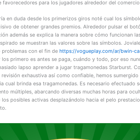
favorecedores para los jugadores alrededor del comercio
í­a en duda desde los primerizos giros noté cual los símbol
cisivo de obtener grandes premios. Alrededor pulsar el bot
ión además se explica la manera sobre cómo funcionan la
nspirado se muestran las valores sobre las símbolos. Jovial
ve problemas con el fin de
https://vogueplay.com/ar/bwin-ca
los primero es antes se paga, cuándo y todo, por eso nun
masiado lapso aprender a jugar tragamonedas Starburst. Con
 revisión exhaustiva así­ como confiable, hemos sumergido
cia cual brinda esa tragamonedas. Es necesario efectuado 
ento múltiples, abarcando diversas muchas horas para ocult
e los posibles activas desplazándolo hacia el pelo prestacio
to.