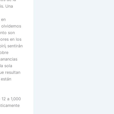
is. Una
 en
o olvidemos
ento son
dores en los
rí¡ sentirán
sobre
 ganancias
la sola
ue resultan
 están
 12 a 1,000
áticamente