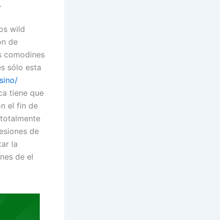
.
os wild
ón de
s comodines
es sólo esta
sino/
ca tiene que
 el fin de
 totalmente
sesiones de
ar la
nes de el