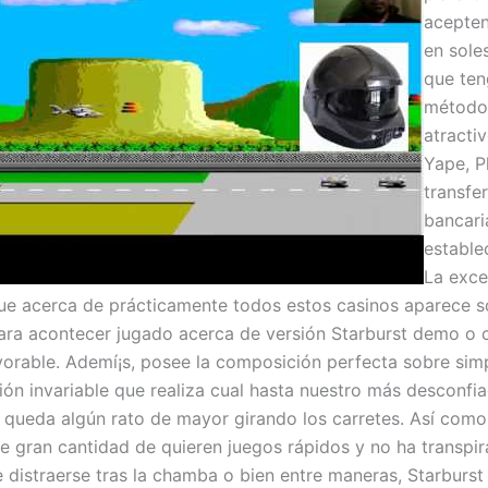
acepten
en sole
que te
método
atracti
Yape, P
transfe
bancari
estable
La exce
que acerca de prácticamente todos estos casinos aparece so
ara acontecer jugado acerca de versión Starburst demo o 
vorable. Ademí¡s, posee la composición perfecta sobre simp
n invariable que realiza cual hasta nuestro más desconfi
se queda algún rato de mayor girando los carretes. Así­ como
e gran cantidad de quieren juegos rápidos y no ha transpir
de distraerse tras la chamba o bien entre maneras, Starburs