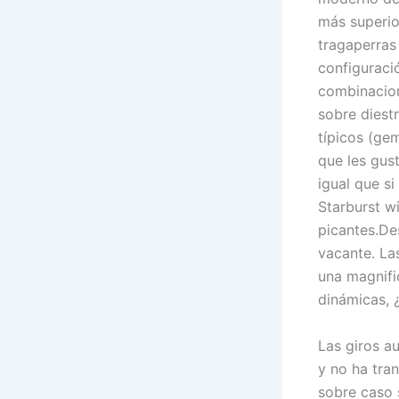
más superio
tragaperras
configuraci
combinacion
sobre diest
típicos (ge
que les gust
igual que s
Starburst wi
picantes.De
vacante. La
una magnifi
dinámicas, 
Las giros a
y no ha tra
sobre caso 