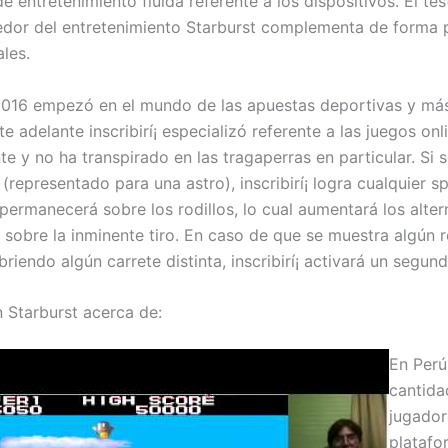
de entretenimiento fluida referente a los dispositivos. El te
edor del entretenimiento Starburst complementa de forma 
les.
016 empezó en el mundo de las apuestas deportivas y má
 adelante inscribirí¡ especializó referente a las juegos onl
e y no ha transpirado en las tragaperras en particular. Si 
representado para una astro), inscribirí¡ logra cualquier sp
permanecerá sobre los rodillos, lo cual aumentará los alter
 sobre la inminente tiro. En caso de que se muestra algún r
iendo algún carrete distinta, inscribirí¡ activará un segund
 Starburst acerca de:
En Perú
cantida
jugador
platafo