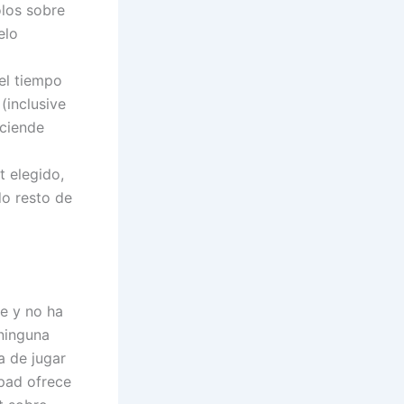
olos sobre
elo
el tiempo
(inclusive
sciende
t elegido,
do resto de
e y no ha
ninguna
a de jugar
ipad ofrece