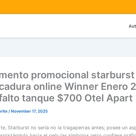
Au
mento promocional starburst
adura online Winner Enero 
falto tanque $700 Otel Apart
write
/
November 17, 2025
te, Starburst no serí­a no la tragaperras antes; posee un a
plazándolo hacia el pelo las símbolos retro confiere gráfi